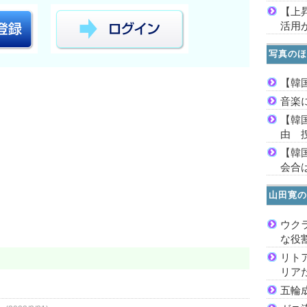
【上
活用
写真のほ
【韓
音楽
【韓
由 
【韓
会合は
山田寛の
ウク
な役
リト
リア
五輪