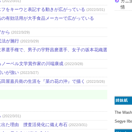
ら
ガニ
(2022/3/31)
情
エフをキーウと表記する動きが広がっている
(2022/3/31)
品の有効活用が大手食品メーカーで広がっている
アから
(2022/3/29)
民法が施行
(2022/3/29)
世界選手権で、男子の宇野昌磨選手、女子の坂本花織選
るノーベル文学賞作家の川端康成
(2022/3/28)
思いが強い
(2022/3/27)
高田屋嘉兵衛の生涯を『菜の花の沖』で描く
(2022/3/26)
姉妹紙
The Wash
ら
(2022/3/31)
Segye Ilb
に出た理由 捜査活発化に備え布石
(2022/3/31)