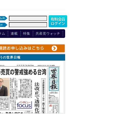
ラム
連載
特集
共産党ウォッチ
ょうの世界日報