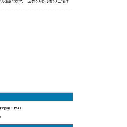
流脱国は最悪、世界の権力者の亡命事
ington Times
o