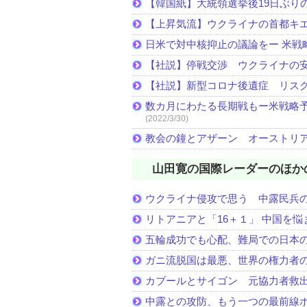
【韓国紙】大統領選挙後19日ぶりの
【上昇気流】ウクライナの首都キ
日米で対中核抑止の議論をー 米戦
【社説】停戦交渉 ウクライナの
【社説】新型コロナ後遺症 リス
数カ月にわたる長期戦もー米戦略予
(2022/3/30)
教会の鐘とアザーン オーストリ
山田寛の国際レーダーのほか
ウクライナ侵攻で思う 中露民兵
リトアニアと「16＋１」 中国を
五輪成功でも心配、難局での日本
ガニ流脱国は最悪、世界の権力者
カブールとサイゴン 元協力者救
中露との攻防、もう一つの最前線