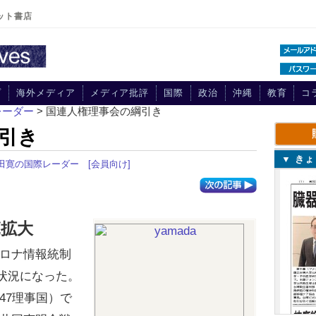
ット書店
プ
海外メディア
メディア批評
国際
政治
沖縄
教育
コ
レーダー
> 国連人権理事会の綱引き
引き
▼ き
田寛の国際レーダー
[会員向け]
範拡大
ロナ情報統制
”状況になった。
47理事国）で