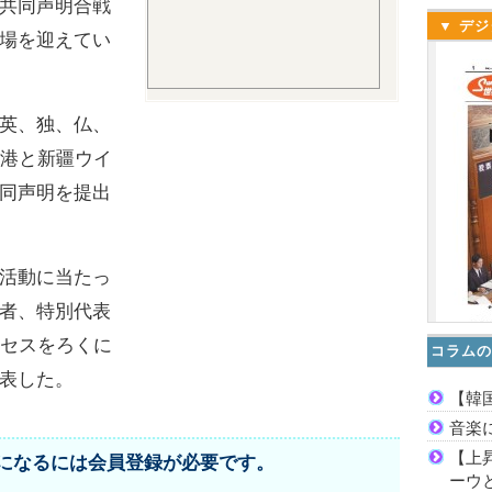
共同声明合戦
▼ デジ
場を迎えてい
英、独、仏、
香港と新疆ウイ
同声明を提出
活動に当たっ
者、特別代表
クセスをろくに
コラムの
表した。
【韓
音楽
【上
になるには会員登録が必要です。
ーウ