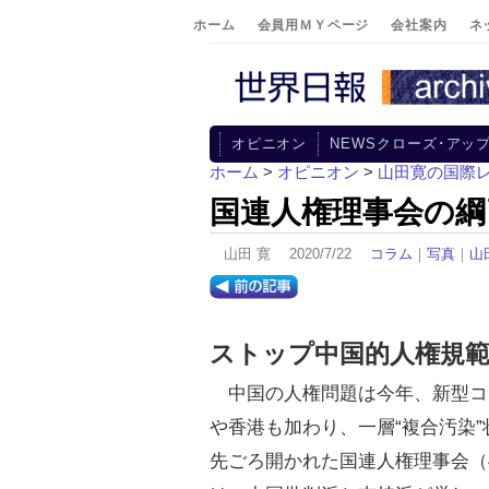
ホーム
会員用ＭＹページ
会社案内
ネ
オピニオン
NEWSクローズ･アッ
ホーム
>
オピニオン
>
山田寛の国際
国連人権理事会の綱
山田 寛 2020/7/22
コラム
｜
写真
｜
山
ストップ中国的人権規
中国の人権問題は今年、新型コ
や香港も加わり、一層“複合汚染
先ごろ開かれた国連人権理事会（