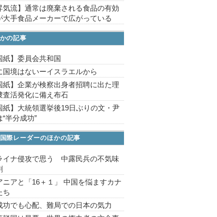
昇気流】通常は廃棄される食品の有効
が大手食品メーカーで広がっている
かの記事
国紙】委員会共和国
に国境はないーイスラエルから
国紙】企業が検察出身者招聘に出た理
捜査活発化に備え布石
国紙】大統領選挙後19日ぶりの文・尹
“半分成功”
国際レーダーのほかの記事
ライナ侵攻で思う 中露民兵の不気味
割
アニアと「16＋１」 中国を悩ますカナ
たち
成功でも心配、難局での日本の気力