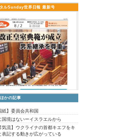
タルSunday世界日報 最新号
ほかの記事
国紙】委員会共和国
に国境はないーイスラエルから
昇気流】ウクライナの首都キエフをキ
と表記する動きが広がっている