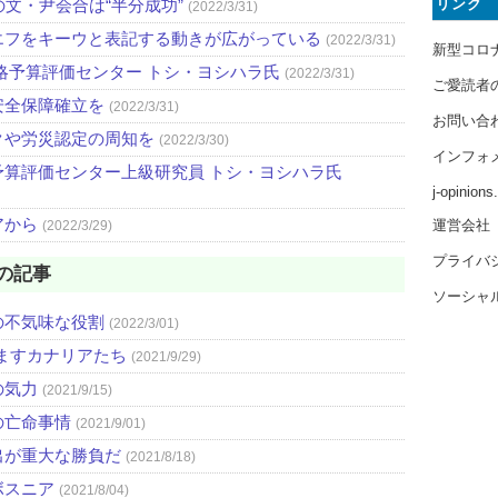
リンク
文・尹会合は“半分成功”
(2022/3/31)
エフをキーウと表記する動きが広がっている
(2022/3/31)
新型コロ
略予算評価センター トシ・ヨシハラ氏
(2022/3/31)
ご愛読者
安全保障確立を
(2022/3/31)
お問い合
クや労災認定の周知を
(2022/3/30)
インフォ
算評価センター上級研究員 トシ・ヨシハラ氏
j-opinion
アから
運営会社
(2022/3/29)
プライバ
の記事
ソーシャ
の不気味な役割
(2022/3/01)
悩ますカナリアたち
(2021/9/29)
の気力
(2021/9/15)
の亡命事情
(2021/9/01)
出が重大な勝負だ
(2021/8/18)
ボスニア
(2021/8/04)