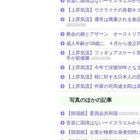
音楽に国境はないーイスラエルか
【上昇気流】ウクライナの首都キ
【上昇気流】通常は廃棄される食
(2022/3/30)
教会の鐘とアザーン オーストリ
成人年齢が18歳に、４月から改正
【上昇気流】フィギュアスケート
手が初優勝
(2022/3/29)
【上昇気流】今年で没後50年とな
【上昇気流】桜に対する日本人の
【上昇気流】作家の司馬遼太郎は
写真のほかの記事
【韓国紙】委員会共和国
(2022/3/31)
音楽に国境はないーイスラエルか
【韓国紙】企業が検察出身者招聘