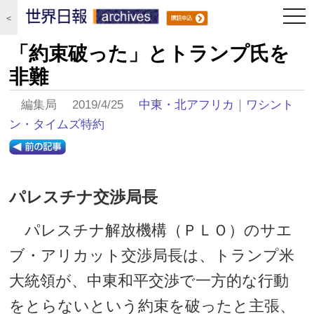
togg
＜
navi
「約束破った」とトランプ氏を
非難
編集局 2019/4/25
中東・北アフリカ
｜
ワシント
ン・タイムズ特約
パレスチナ交渉局長
パレスチナ解放機構（ＰＬＯ）のサエ
ブ・アリカット交渉局長は、トランプ米
大統領が、中東和平交渉で一方的な行動
をとらないという約束を破ったと主張、