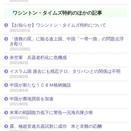
(2022/3/10)
ワシントン・タイムズ特約のほかの記事
【お知らせ】ワシントン・タイムズ特約について
(2021/10/13)
「債務の罠」に陥る途上国、中国「一帯一路」の問題点浮
き彫り
(2021/10/02)
米空軍 兵器老朽化に危機感
(2021/9/23)
イスラム国 過去にも残忍テロ、タリバンとの関係は不明
(2021/8/28)
中国が新たなＩＣＢＭ格納施設
(2021/8/14)
中国が農地買収を加速
(2021/8/05)
米軍の戦闘能力低下に警告―元海兵隊少将
(2021/8/01)
露、極超音速兵器試射に成功 米と非難の応酬