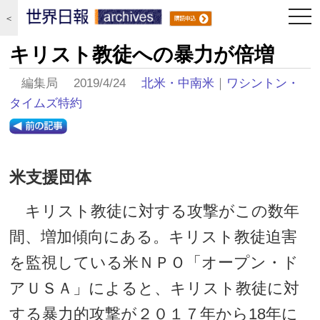
togg
＜
navi
キリスト教徒への暴力が倍増
編集局 2019/4/24
北米・中南米
｜
ワシントン・
タイムズ特約
米支援団体
キリスト教徒に対する攻撃がこの数年
間、増加傾向にある。キリスト教徒迫害
を監視している米ＮＰＯ「オープン・ド
アＵＳＡ」によると、キリスト教徒に対
する暴力的攻撃が２０１７年から18年に