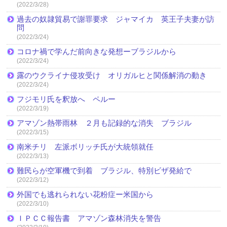
(2022/3/28)
過去の奴隷貿易で謝罪要求 ジャマイカ 英王子夫妻が訪
問
(2022/3/24)
コロナ禍で学んだ前向きな発想ーブラジルから
(2022/3/24)
露のウクライナ侵攻受け オリガルヒと関係解消の動き
(2022/3/24)
フジモリ氏を釈放へ ペルー
(2022/3/19)
アマゾン熱帯雨林 ２月も記録的な消失 ブラジル
(2022/3/15)
南米チリ 左派ボリッチ氏が大統領就任
(2022/3/13)
難民らが空軍機で到着 ブラジル、特別ビザ発給で
(2022/3/12)
外国でも逃れられない花粉症ー米国から
(2022/3/10)
ＩＰＣＣ報告書 アマゾン森林消失を警告