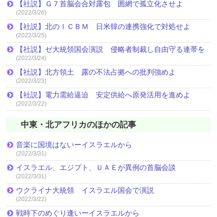
【社説】Ｇ７首脳会合対露包 囲網で孤立化させよ
(2022/3/26)
【社説】北のＩＣＢＭ 日米韓の連携強化で対処せよ
(2022/3/25)
【社説】ゼ大統領国会演説 侵略者制裁し自由守る連帯を
(2022/3/24)
【社説】北方領土 露の不法占拠への批判強めよ
(2022/3/23)
【社説】電力需給逼迫 安定供給へ原発活用を進めよ
(2022/3/22)
中東・北アフリカのほかの記事
音楽に国境はないーイスラエルから
(2022/3/31)
イスラエル、エジプト、ＵＡＥが異例の首脳会談
(2022/3/31)
ウクライナ大統領 イスラエル国会で演説
(2022/3/22)
戦時下のめぐり逢いーイスラエルから