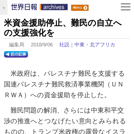
togg
＜
navi
米資金援助停止、難民の自立へ
の支援強化を
編集局 2018/9/06
社説
｜
中東・北アフリカ
米政府は、パレスチナ難民を支援する
国連パレスチナ難民救済事業機関（ＵＮ
ＲＷＡ）への資金援助を停止した。
難民問題の解消、さらには中東和平交
渉の推進へとつなげたい意向とみられる
ものの、トランプ米政権の露骨なイスラ