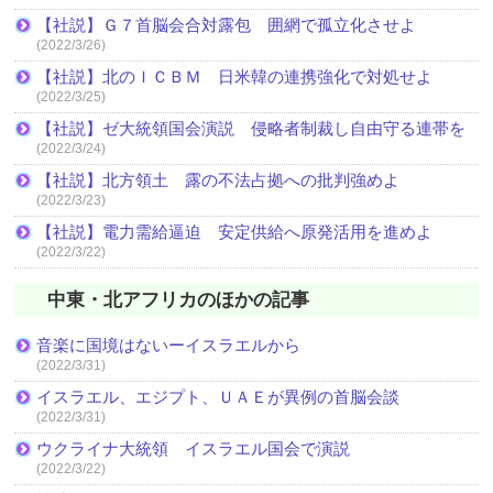
【社説】Ｇ７首脳会合対露包 囲網で孤立化させよ
(2022/3/26)
【社説】北のＩＣＢＭ 日米韓の連携強化で対処せよ
(2022/3/25)
【社説】ゼ大統領国会演説 侵略者制裁し自由守る連帯を
(2022/3/24)
【社説】北方領土 露の不法占拠への批判強めよ
(2022/3/23)
【社説】電力需給逼迫 安定供給へ原発活用を進めよ
(2022/3/22)
中東・北アフリカのほかの記事
音楽に国境はないーイスラエルから
(2022/3/31)
イスラエル、エジプト、ＵＡＥが異例の首脳会談
(2022/3/31)
ウクライナ大統領 イスラエル国会で演説
(2022/3/22)