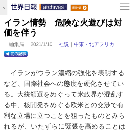
togg
＜
navi
イラン情勢 危険な火遊びは対
価を伴う
編集局 2021/1/10
社説
｜
中東・北アフリカ
イランがウラン濃縮の強化を表明する
など、国際社会への態度を硬化させてい
る。大統領選をめぐって米政界が混乱す
る中、核開発をめぐる欧米との交渉で有
利な立場に立つことを狙ったものとみら
れるが、いたずらに緊張を高めることは