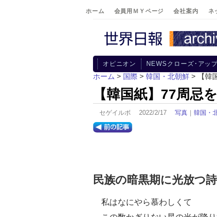
ホーム
会員用ＭＹページ
会社案内
ネ
オピニオン
NEWSクローズ･アッ
ホーム
>
国際
>
韓国・北朝鮮
> 【韓
【韓国紙】77周忌
セゲイルボ 2022/2/17
写真
｜
韓国・
民族の暗黒期に光放つ詩
私はなにやら慕わしくて