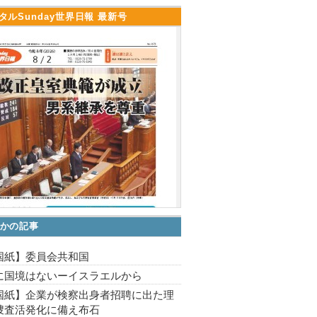
タルSunday世界日報 最新号
かの記事
国紙】委員会共和国
に国境はないーイスラエルから
国紙】企業が検察出身者招聘に出た理
捜査活発化に備え布石