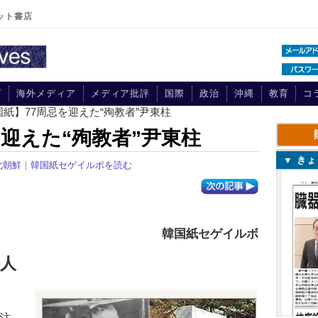
ット書店
プ
海外メディア
メディア批評
国際
政治
沖縄
教育
コ
国紙】77周忌を迎えた“殉教者”尹東柱
を迎えた“殉教者”尹東柱
▼ き
北朝鮮
｜
韓国紙セゲイルボを読む
韓国紙セゲイルボ
人