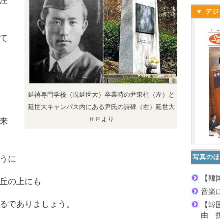
注
▼ デジ
て
延禧専門学校（現延世大）卒業時の尹東柱（左）と
延世大キャンパス内にある尹氏の詩碑（右）延世大
ＨＰより
来
写真のほ
うに
【韓
丘の上にも
音楽
るでありましょう。
【韓
由 