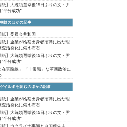
国紙】大統領選挙後19日ぶりの文・尹
“半分成功”
朝鮮のほかの記事
国紙】委員会共和国
国紙】企業が検察出身者招聘に出た理
捜査活発化に備え布石
国紙】大統領選挙後19日ぶりの文・尹
“半分成功”
文在寅路線」 「非常識」な革新政治に
め
ゲイルボを読むのほかの記事
国紙】企業が検察出身者招聘に出た理
捜査活発化に備え布石
国紙】大統領選挙後19日ぶりの文・尹
“半分成功”
国紙】ウクライナ事態と自国優先主