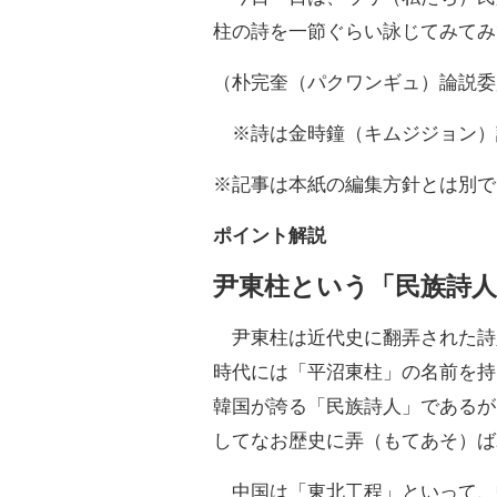
柱の詩を一節ぐらい詠じてみてみ
（朴完奎（パクワンギュ）論説委
※詩は金時鐘（キムジジョン）
※記事は本紙の編集方針とは別で
ポイント解説
尹東柱という「民族詩人
尹東柱は近代史に翻弄された詩
時代には「平沼東柱」の名前を持
韓国が誇る「民族詩人」であるが
してなお歴史に弄（もてあそ）ば
中国は「東北工程」といって、