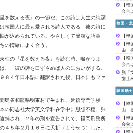
【韓
会合は
星を数える夜』の一節だ。この詩は人生の純潔
韓国・北
は韓国人に最も愛される詩人である。彼の詩に
悩が込められている。やさしくて簡潔な語彙
【韓
【韓
ちの情緒によく合う。
由 
【韓
東柱の『星を数える夜』を読む時、喉がつま
会合は
は、「彼の詩を口ずさめば人のにおいがする。
脱「
９８４年日本語に翻訳された後、日本にもファ
歯止
韓国紙セ
間島省和龍県明東村で生まれ、延禧専門学校
【韓
本の同志社大学英文学科在学中に思想不穏、独
由 
【韓
逮捕され、２年の刑を宣告されて、福岡刑務所
会合は
の４５年２月１６日に夭折（ようせつ）した。
【韓