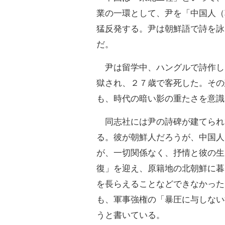
業の一環として、尹を「中国人（
猛反発する。尹は朝鮮語で詩を詠
だ。
尹は留学中、ハングルで詩作し
獄され、２７歳で客死した。その
も、時代の暗い影の重たさを意識
同志社には尹の詩碑が建てられ
る。彼が朝鮮人だろうが、中国人
が、一切関係なく、抒情と彼の生
復」を迎え、原籍地の北朝鮮に暮
を長らえることなどできなかった
も、軍事強権の「暴圧に与しない
うと書いている。