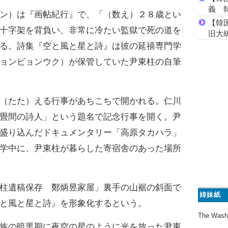
義 
ン）は『画帖紀行』で、「（数え）２８歳とい
【韓
十字架を背負い、非常に冷たい監獄で死の道を
旧大
る。詩集『空と風と星と詩』は彼の延禧専門学
ョンビョンウク）が保管していた尹東柱の自筆
（たた）える行事があちこちで開かれる。仁川
畳間の詩人」という題名で記念行事を開く。尹
盛り込んだドキュメンタリー「高原タカハラ」
学中に、尹東柱が暮らした寄宿舎のあった場所
柱遺稿保存 鄭炳昱家屋」裏手の山裾の斜面で
姉妹紙
と風と星と詩』を形象化するという。
The Wash
族の暗黒期に夜空の星のように光を放った尹東