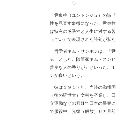
◇
尹東柱（ユンドンジュ）の詩『
性を見直す象徴になった。尹東柱
は特有の感受性と人生に対する苦
（ごい）で表現された詩句が私た
哲学者キム・サンボンは、「尹
る」とした。随筆家キム・スンヒ
善良な人の香りが」といった。１
ンが多いという。
彼は１９１７年、当時の満州国
（後の延世大）文科を卒業し、日
立運動などの容疑で日本の警察に
で服役中、光復（解放）６カ月前