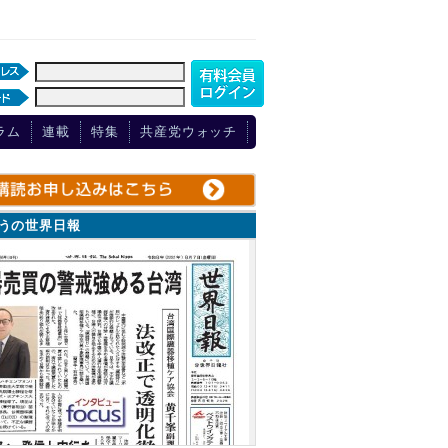
ラム
連載
特集
共産党ウォッチ
ょうの世界日報