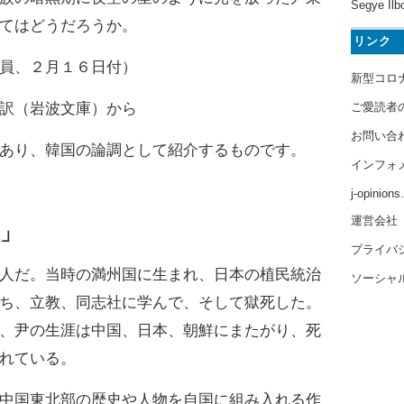
Segye Ilb
てはどうだろうか。
リンク
員、２月１６日付）
新型コロ
訳（岩波文庫）から
ご愛読者
お問い合
あり、韓国の論調として紹介するものです。
インフォ
j-opinion
運営会社
」
プライバ
人だ。当時の満州国に生まれ、日本の植民統治
ソーシャ
ち、立教、同志社に学んで、そして獄死した。
、尹の生涯は中国、日本、朝鮮にまたがり、死
れている。
中国東北部の歴史や人物を自国に組み入れる作