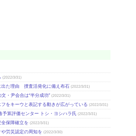
ら
(2022/3/31)
に出た理由 捜査活発化に備え布石
(2022/3/31)
文・尹会合は“半分成功”
(2022/3/31)
エフをキーウと表記する動きが広がっている
(2022/3/31)
略予算評価センター トシ・ヨシハラ氏
(2022/3/31)
安全保障確立を
(2022/3/31)
クや労災認定の周知を
(2022/3/30)