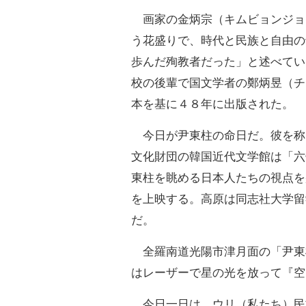
画家の金炳宗（キムビョンジョ
う花盛りで、時代と民族と自由の
歩んだ殉教者だった」と述べてい
校の後輩で国文学者の鄭炳昱（チ
本を基に４８年に出版された。
今日が尹東柱の命日だ。彼を称
文化財団の韓国近代文学館は「六
東柱を眺める日本人たちの視点を
を上映する。高原は同志社大学留
だ。
全羅南道光陽市津月面の「尹東
はレーザーで星の光を放って『空
今日一日は、ウリ（私たち）民