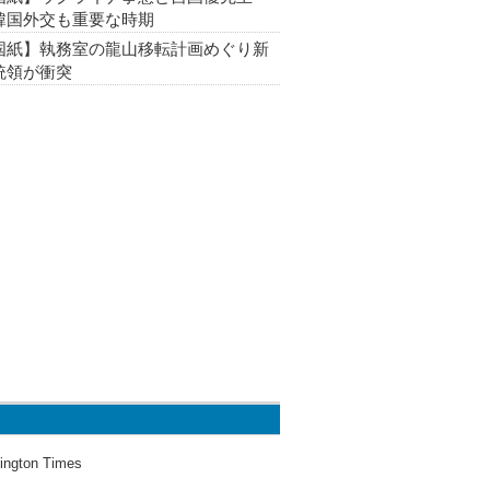
韓国外交も重要な時期
国紙】執務室の龍山移転計画めぐり新
統領が衝突
ington Times