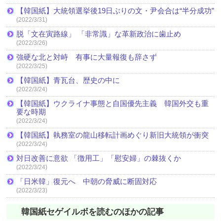
【韓国紙】大統領選挙後19日ぶりの文・尹会合は“半分成功”
(2022/3/31)
脱「文在寅路線」 「非常識」な革新政治に歯止め
(2022/3/26)
強硬な北と対峙 有事に大量報復も辞さず
(2022/3/25)
【韓国紙】青瓦台、歴史の中に
(2022/3/24)
【韓国紙】ウクライナ事態と自国優先主義 韓国外交も重
要な時期
(2022/3/24)
【韓国紙】執務室の龍山移転計画めぐり新旧大統領が衝突
(2022/3/24)
対日改善に意欲 「徴用工」「慰安婦」の棘抜くか
(2022/3/24)
「日米韓」復元へ 中朝の脅威に断固対応
(2022/3/23)
韓国紙セゲイルボを読むのほかの記事