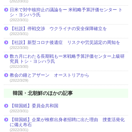
(2022/3/31)
日米で対中核抑止の議論をー 米戦略予算評価センター ト
シ・ヨシハラ氏
(2022/3/31)
【社説】停戦交渉 ウクライナの安全保障確立を
(2022/3/31)
【社説】新型コロナ後遺症 リスクや労災認定の周知を
(2022/3/30)
数カ月にわたる長期戦もー米戦略予算評価センター上級研
究員 トシ・ヨシハラ氏
(2022/3/30)
教会の鐘とアザーン オーストリアから
(2022/3/29)
韓国・北朝鮮のほかの記事
【韓国紙】委員会共和国
(2022/3/31)
【韓国紙】企業が検察出身者招聘に出た理由 捜査活発化
に備え布石
(2022/3/31)