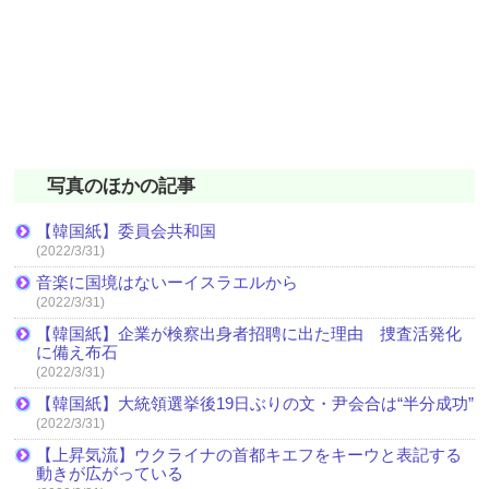
写真のほかの記事
【韓国紙】委員会共和国
(2022/3/31)
音楽に国境はないーイスラエルから
(2022/3/31)
【韓国紙】企業が検察出身者招聘に出た理由 捜査活発化
に備え布石
(2022/3/31)
【韓国紙】大統領選挙後19日ぶりの文・尹会合は“半分成功”
(2022/3/31)
【上昇気流】ウクライナの首都キエフをキーウと表記する
動きが広がっている