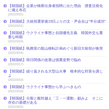
【韓国紙】企業が検察出身者招聘に出た理由 捜査活発化
に備え布石
(2022/3/31)
【韓国紙】大統領選挙後19日ぶりの文・尹会合は“半分成功”
(2022/3/31)
【韓国紙】ウクライナ事態と自国優先主義 韓国外交も重
要な時期
(2022/3/24)
【韓国紙】執務室の龍山移転計画めぐり新旧大統領が衝突
(2022/3/24)
【韓国紙】韓日関係の改善は慎重姿勢で臨め
(2022/3/17)
【韓国紙】繰り返される大型山火事 根本的な対策を講じ
よ
(2022/3/10)
【韓国紙】ウクライナ事態から学ぶべきもの
(2022/3/10)
【韓国紙】分裂と敵対越え「三・一運動」顧みよ そこに
存在の基礎がある
(2022/3/03)