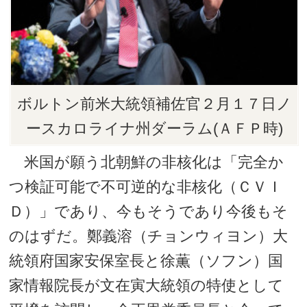
ボルトン前米大統領補佐官２月１７日ノ
ースカロライナ州ダーラム(ＡＦＰ時)
米国が願う北朝鮮の非核化は「完全か
つ検証可能で不可逆的な非核化（ＣＶＩ
Ｄ）」であり、今もそうであり今後もそ
のはずだ。鄭義溶（チョンウィヨン）大
統領府国家安保室長と徐薫（ソフン）国
家情報院長が文在寅大統領の特使として