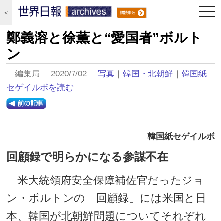
togg
＜
navi
鄭義溶と徐薫と“愛国者”ボルト
ン
編集局 2020/7/02
写真
｜
韓国・北朝鮮
｜
韓国紙
セゲイルボを読む
韓国紙セゲイルボ
回顧録で明らかになる参謀不在
米大統領府安全保障補佐官だったジョ
ン・ボルトンの「回顧録」には米国と日
本、韓国が北朝鮮問題についてそれぞれ