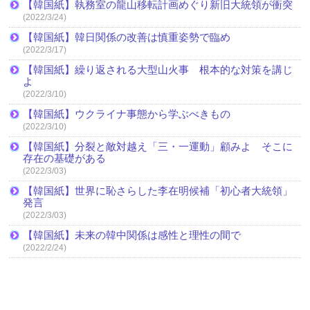
【韓国紙】執務室の龍山移転計画めぐり新旧大統領が衝突
(2022/3/24)
【韓国紙】韓日関係の改善は慎重姿勢で臨め
(2022/3/17)
【韓国紙】繰り返される大型山火事 根本的な対策を講じ
よ
(2022/3/10)
【韓国紙】ウクライナ事態から学ぶべきもの
(2022/3/10)
【韓国紙】分裂と敵対越え「三・一運動」顧みよ そこに
存在の基礎がある
(2022/3/03)
【韓国紙】世界に恥さらした李在明候補「初心者大統領」
発言
(2022/3/03)
【韓国紙】未来の韓中関係は感性と理性の間で
(2022/2/24)