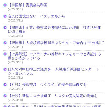
【韓国紙】委員会共和国
(2022/3/31)
音楽に国境はないーイスラエルから
(2022/3/31)
【韓国紙】企業が検察出身者招聘に出た理由 捜査活発化
に備え布石
(2022/3/31)
【韓国紙】大統領選挙後19日ぶりの文・尹会合は“半分成功”
(2022/3/31)
【上昇気流】ウクライナの首都キエフをキーウと表記する
動きが広がっている
(2022/3/31)
日米で対中核抑止の議論をー 米戦略予算評価センター ト
シ・ヨシハラ氏
(2022/3/31)
【社説】停戦交渉 ウクライナの安全保障確立を
(2022/3/31)
【社説】新型コロナ後遺症 リスクや労災認定の周知を
(2022/3/30)
数カ月にわたる長期戦もー米戦略予算評価センター上級研