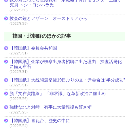
究員 トシ・ヨシハラ氏
(2022/3/30)
教会の鐘とアザーン オーストリアから
(2022/3/29)
韓国・北朝鮮のほかの記事
【韓国紙】委員会共和国
(2022/3/31)
【韓国紙】企業が検察出身者招聘に出た理由 捜査活発化
に備え布石
(2022/3/31)
【韓国紙】大統領選挙後19日ぶりの文・尹会合は“半分成功”
(2022/3/31)
脱「文在寅路線」 「非常識」な革新政治に歯止め
(2022/3/26)
強硬な北と対峙 有事に大量報復も辞さず
(2022/3/25)
【韓国紙】青瓦台、歴史の中に
(2022/3/24)