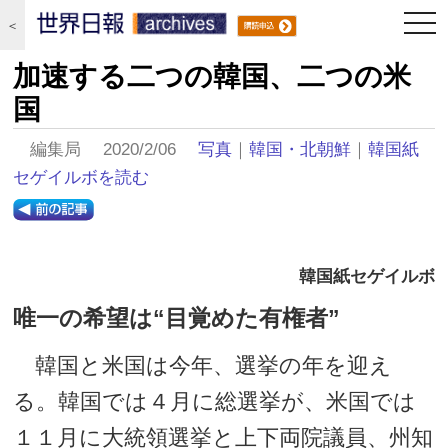
togg
＜
navi
加速する二つの韓国、二つの米
国
編集局 2020/2/06
写真
｜
韓国・北朝鮮
｜
韓国紙
セゲイルボを読む
韓国紙セゲイルボ
唯一の希望は“目覚めた有権者”
韓国と米国は今年、選挙の年を迎え
る。韓国では４月に総選挙が、米国では
１１月に大統領選挙と上下両院議員、州知