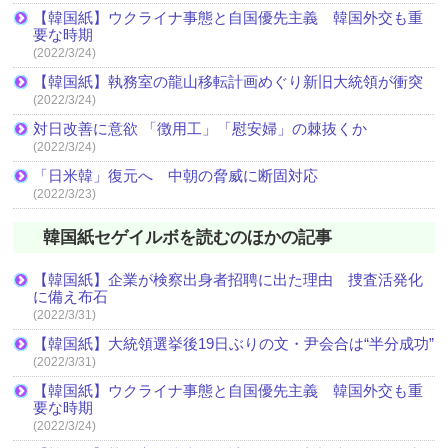
【韓国紙】ウクライナ事態と自国優先主義 韓国外交も重
要な時期
(2022/3/24)
【韓国紙】執務室の龍山移転計画めぐり新旧大統領が衝突
(2022/3/24)
対日改善に意欲 「徴用工」「慰安婦」の棘抜くか
(2022/3/24)
「日米韓」復元へ 中朝の脅威に断固対応
(2022/3/23)
韓国紙セゲイルボを読むのほかの記事
【韓国紙】企業が検察出身者招聘に出た理由 捜査活発化
に備え布石
(2022/3/31)
【韓国紙】大統領選挙後19日ぶりの文・尹会合は“半分成功”
(2022/3/31)
【韓国紙】ウクライナ事態と自国優先主義 韓国外交も重
要な時期
(2022/3/24)