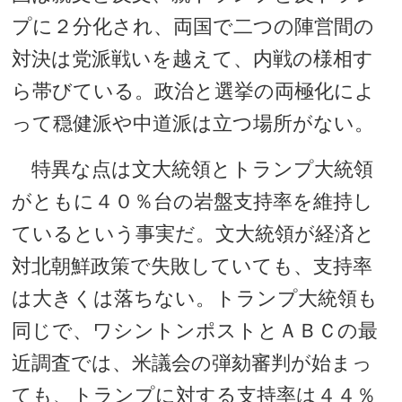
プに２分化され、両国で二つの陣営間の
対決は党派戦いを越えて、内戦の様相す
ら帯びている。政治と選挙の両極化によ
って穏健派や中道派は立つ場所がない。
特異な点は文大統領とトランプ大統領
がともに４０％台の岩盤支持率を維持し
ているという事実だ。文大統領が経済と
対北朝鮮政策で失敗していても、支持率
は大きくは落ちない。トランプ大統領も
同じで、ワシントンポストとＡＢＣの最
近調査では、米議会の弾劾審判が始まっ
ても、トランプに対する支持率は４４％