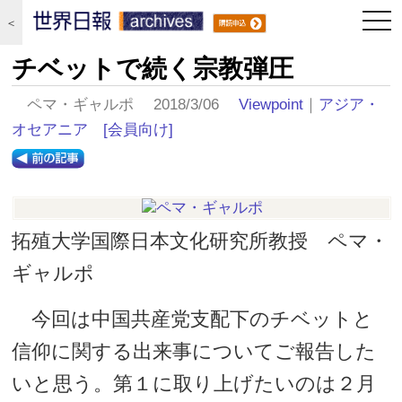
togg
＜
navi
チベットで続く宗教弾圧
ペマ・ギャルポ 2018/3/06
Viewpoint
｜
アジア・
オセアニア
[会員向け]
拓殖大学国際日本文化研究所教授 ペマ・
ギャルポ
今回は中国共産党支配下のチベットと
信仰に関する出来事についてご報告した
いと思う。第１に取り上げたいのは２月