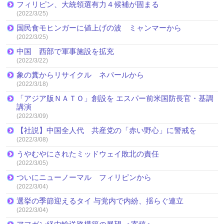
フィリピン、大統領選有力４候補が固まる
(2022/3/25)
国民食モヒンガーに値上げの波 ミャンマーから
(2022/3/25)
中国 西部で軍事施設を拡充
(2022/3/22)
象の糞からリサイクル ネパールから
(2022/3/18)
「アジア版ＮＡＴＯ」創設を エスパー前米国防長官・基調
講演
(2022/3/09)
【社説】中国全人代 共産党の「赤い野心」に警戒を
(2022/3/08)
うやむやにされたミッドウェイ敗北の責任
(2022/3/05)
ついにニューノーマル フィリピンから
(2022/3/04)
選挙の季節迎えるタイ 与党内で内紛、揺らぐ連立
(2022/3/04)