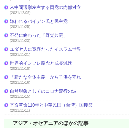
米中間選挙左右する両党の内部対立
(2021/12/05)
嫌われるバイデン氏と民主党
(2021/11/25)
不発に終わった「野党共闘」
(2021/11/23)
ユダヤ人に寛容だったイスラム世界
(2021/11/21)
世界的インフレ懸念と成長減速
(2021/11/18)
「新たな全体主義」から子供を守れ
(2021/11/16)
自然現象としてのコロナ流行の波
(2021/11/15)
辛亥革命110年と中華民国（台湾）国慶節
(2021/11/11)
アジア・オセアニアのほかの記事