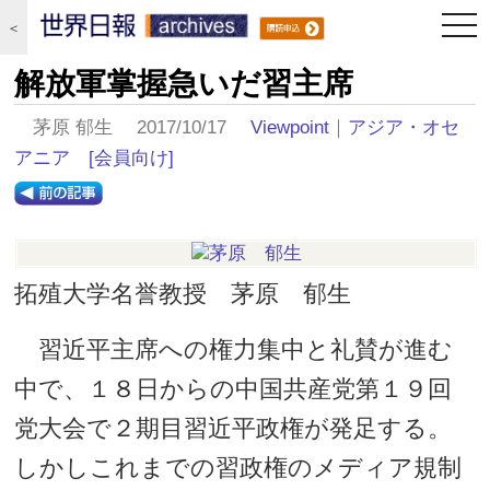
togg
＜
navi
解放軍掌握急いだ習主席
茅原 郁生 2017/10/17
Viewpoint
｜
アジア・オセ
アニア
[会員向け]
拓殖大学名誉教授 茅原 郁生
習近平主席への権力集中と礼賛が進む
中で、１８日からの中国共産党第１９回
党大会で２期目習近平政権が発足する。
しかしこれまでの習政権のメディア規制