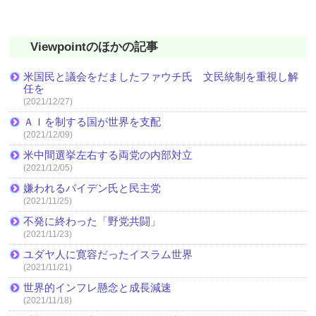
Viewpointのほかの記事
米国民と議会をだましたファウチ氏 文民統制を重視し解
任を
(2021/12/27)
ＡＩを制する国が世界を支配
(2021/12/09)
米中間選挙左右する両党の内部対立
(2021/12/05)
嫌われるバイデン氏と民主党
(2021/11/25)
不発に終わった「野党共闘」
(2021/11/23)
ユダヤ人に寛容だったイスラム世界
(2021/11/21)
世界的インフレ懸念と成長減速
(2021/11/18)