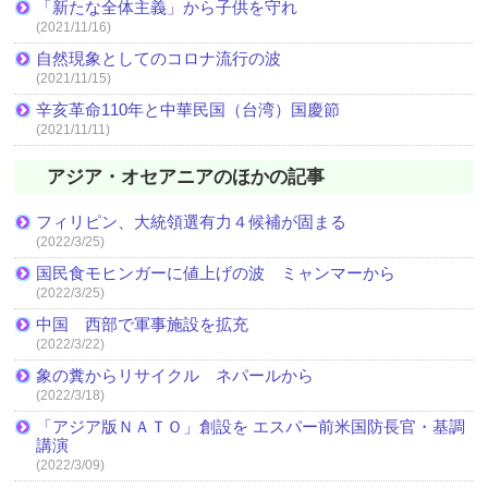
「新たな全体主義」から子供を守れ
(2021/11/16)
自然現象としてのコロナ流行の波
(2021/11/15)
辛亥革命110年と中華民国（台湾）国慶節
(2021/11/11)
アジア・オセアニアのほかの記事
フィリピン、大統領選有力４候補が固まる
(2022/3/25)
国民食モヒンガーに値上げの波 ミャンマーから
(2022/3/25)
中国 西部で軍事施設を拡充
(2022/3/22)
象の糞からリサイクル ネパールから
(2022/3/18)
「アジア版ＮＡＴＯ」創設を エスパー前米国防長官・基調
講演
(2022/3/09)