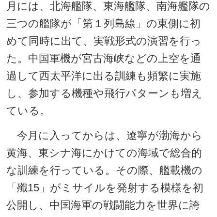
月には、北海艦隊、東海艦隊、南海艦隊の
三つの艦隊が「第１列島線」の東側に初
めて同時に出て、実戦形式の演習を行っ
た。中国軍機が宮古海峡などの上空を通
過して西太平洋に出る訓練も頻繁に実施
し、参加する機種や飛行パターンも増え
ている。
今月に入ってからは、遼寧が渤海から
黄海、東シナ海にかけての海域で総合的
な訓練を行っている。その際、艦載機の
「殲15」がミサイルを発射する模様を初
公開し、中国海軍の戦闘能力を世界に誇