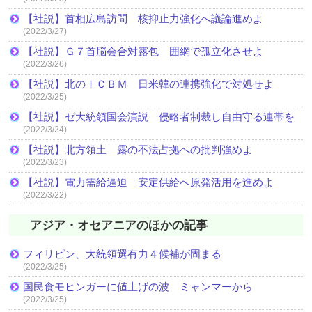
【社説】首相広島訪問 核抑止力強化へ議論進めよ
(2022/3/27)
【社説】Ｇ７首脳会合対露包 囲網で孤立化させよ
(2022/3/26)
【社説】北のＩＣＢＭ 日米韓の連携強化で対処せよ
(2022/3/25)
【社説】ゼ大統領国会演説 侵略者制裁し自由守る連帯を
(2022/3/24)
【社説】北方領土 露の不法占拠への批判強めよ
(2022/3/23)
【社説】電力需給逼迫 安定供給へ原発活用を進めよ
(2022/3/22)
アジア・オセアニアのほかの記事
フィリピン、大統領選有力４候補が固まる
(2022/3/25)
国民食モヒンガーに値上げの波 ミャンマーから
(2022/3/25)