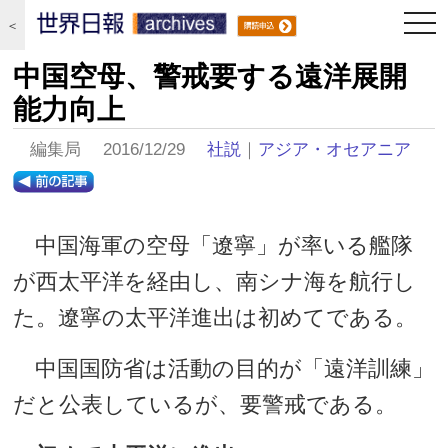
togg
＜
navi
中国空母、警戒要する遠洋展開
能力向上
編集局 2016/12/29
社説
｜
アジア・オセアニア
中国海軍の空母「遼寧」が率いる艦隊
が西太平洋を経由し、南シナ海を航行し
た。遼寧の太平洋進出は初めてである。
中国国防省は活動の目的が「遠洋訓練」
だと公表しているが、要警戒である。