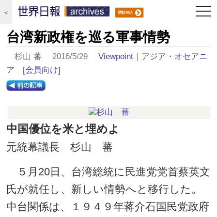
togg
＜
navi
台湾新政権を巡る軍事情勢
杉山 蕃 2016/5/29
Viewpoint
｜
アジア・オセアニ
ア
[会員向け]
中国優位を米と埋めよ
元統幕議長 杉山 蕃
５月20日、台湾総統に民進党党首蔡英文
氏が就任し、新しい情勢へと移行した。
中台関係は、１９４９年蒋介石国民党政府