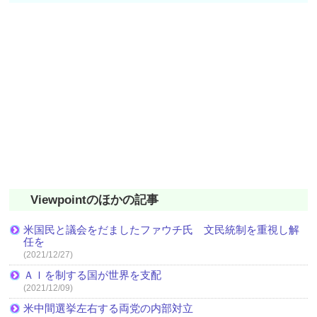
Viewpointのほかの記事
米国民と議会をだましたファウチ氏 文民統制を重視し解
任を
(2021/12/27)
ＡＩを制する国が世界を支配
(2021/12/09)
米中間選挙左右する両党の内部対立