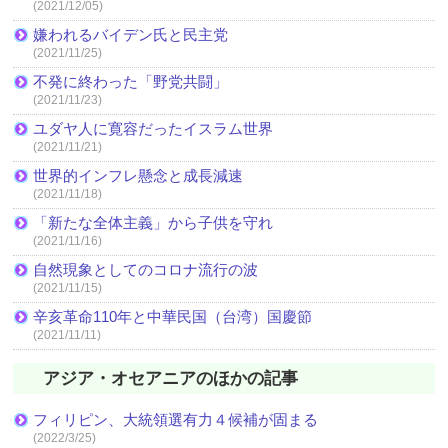
(2021/12/05)
嫌われるバイデン氏と民主党
(2021/11/25)
不発に終わった「野党共闘」
(2021/11/23)
ユダヤ人に寛容だったイスラム世界
(2021/11/21)
世界的インフレ懸念と成長減速
(2021/11/18)
「新たな全体主義」から子供を守れ
(2021/11/16)
自然現象としてのコロナ流行の波
(2021/11/15)
辛亥革命110年と中華民国（台湾）国慶節
(2021/11/11)
アジア・オセアニアのほかの記事
フィリピン、大統領選有力４候補が固まる
(2022/3/25)