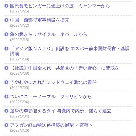
国民食モヒンガーに値上げの波 ミャンマーから
(2022/3/25)
中国 西部で軍事施設を拡充
(2022/3/22)
象の糞からリサイクル ネパールから
(2022/3/18)
「アジア版ＮＡＴＯ」創設を エスパー前米国防長官・基調
講演
(2022/3/09)
【社説】中国全人代 共産党の「赤い野心」に警戒を
(2022/3/08)
うやむやにされたミッドウェイ敗北の責任
(2022/3/05)
ついにニューノーマル フィリピンから
(2022/3/04)
選挙の季節迎えるタイ 与党内で内紛、揺らぐ連立
(2022/3/04)
アフガン経由輸送路構築の展望 ＜寄稿＞
(2022/2/26)