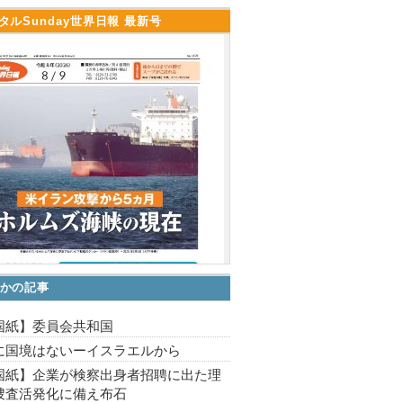
タルSunday世界日報 最新号
かの記事
国紙】委員会共和国
に国境はないーイスラエルから
国紙】企業が検察出身者招聘に出た理
捜査活発化に備え布石