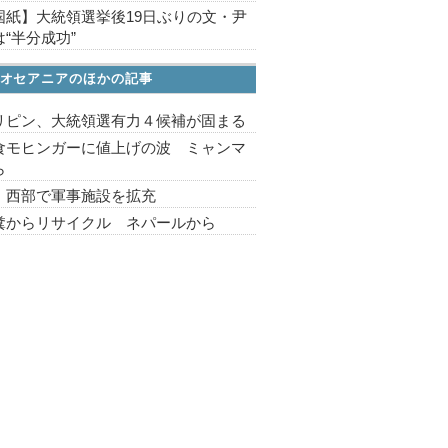
国紙】大統領選挙後19日ぶりの文・尹
“半分成功”
オセアニアのほかの記事
リピン、大統領選有力４候補が固まる
食モヒンガーに値上げの波 ミャンマ
ら
 西部で軍事施設を拡充
糞からリサイクル ネパールから