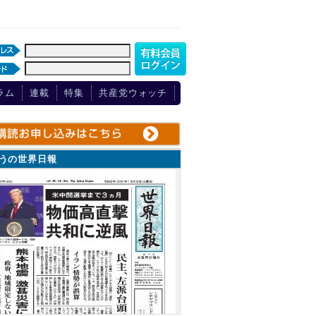
ラム
連載
特集
共産党ウォッチ
ょうの世界日報