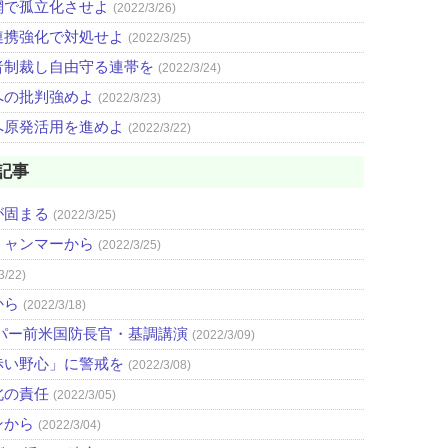
網で孤立化させよ
(2022/3/26)
連携強化で対処せよ
(2022/3/25)
者制裁し自由守る連帯を
(2022/3/24)
への批判強めよ
(2022/3/23)
へ原発活用を進めよ
(2022/3/22)
記事
が固まる
(2022/3/25)
ミャンマーから
(2022/3/25)
3/22)
から
(2022/3/18)
パー前米国防長官・基調講演
(2022/3/09)
赤い野心」に警戒を
(2022/3/08)
北の責任
(2022/3/05)
ンから
(2022/3/04)