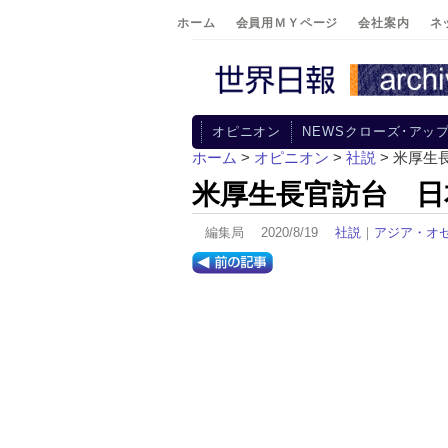
ホーム
会員用ＭＹページ
会社案内
ネ
オピニオン
NEWSクローズ･アッ
ホーム
>
オピニオン
>
社説
> 米厚生
米厚生長官訪台 日
編集局 2020/8/19
社説
｜
アジア・オ