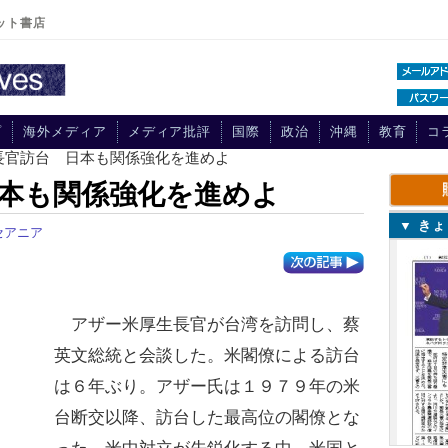
ット書店
プ
海外メディア
メディア批評
国際
政治
沖縄
教育
コ
長官訪台 日本も関係強化を進めよ
本も関係強化を進めよ
▼ き
セアニア
アザー米厚生長官が台湾を訪問し、蔡
英文総統と会談した。米閣僚による訪台
は６年ぶり。アザー氏は１９７９年の米
台断交以降、訪台した最高位の閣僚とな