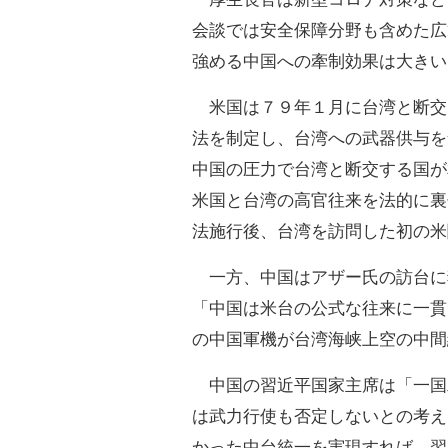
会談では安全保障分野も含めた広
強める中国への牽制効果は大きい
米国は７９年１月に台湾と断交
法を制定し、台湾への武器供与を
中国の圧力で台湾と断交する国が
米国と台湾の高官往来を法的に裏
法施行後、台湾を訪問した初の米
一方、中国はアザー氏の訪台に
「中国は米台の公式な往来に一貫
の中国軍機が台湾海峡上空の中間
中国の習近平国家主席は「一国
は武力行使も否定しないとの考え
かった中台統一を実現すれば、習