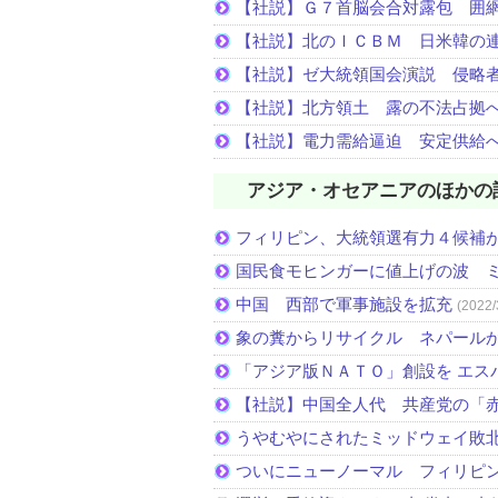
【社説】Ｇ７首脳会合対露包 囲
【社説】北のＩＣＢＭ 日米韓の
【社説】ゼ大統領国会演説 侵略
【社説】北方領土 露の不法占拠
【社説】電力需給逼迫 安定供給
アジア・オセアニアのほかの
フィリピン、大統領選有力４候補
国民食モヒンガーに値上げの波 
中国 西部で軍事施設を拡充
(2022/
象の糞からリサイクル ネパール
「アジア版ＮＡＴＯ」創設を エス
【社説】中国全人代 共産党の「
うやむやにされたミッドウェイ敗
ついにニューノーマル フィリピ