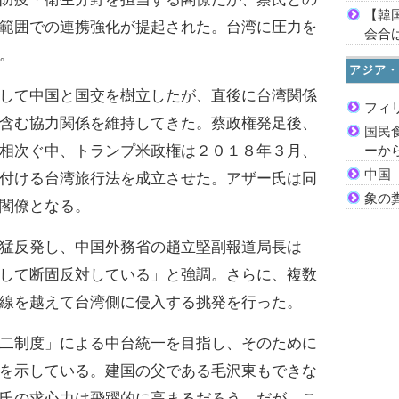
【韓
範囲での連携強化が提起された。台湾に圧力を
会合は
。
アジア・
して中国と国交を樹立したが、直後に台湾関係
フィ
含む協力関係を維持してきた。蔡政権発足後、
国民
相次ぐ中、トランプ米政権は２０１８年３月、
ーか
中国
付ける台湾旅行法を成立させた。アザー氏は同
象の
閣僚となる。
猛反発し、中国外務省の趙立堅副報道局長は
して断固反対している」と強調。さらに、複数
線を越えて台湾側に侵入する挑発を行った。
二制度」による中台統一を目指し、そのために
を示している。建国の父である毛沢東もできな
氏の求心力は飛躍的に高まるだろう。だが、こ