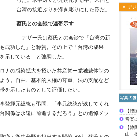
った。米中対立が先鋭化する中、米国と
▼ デジ
台湾の接近ぶりを浮き彫りにした形だ。
蔡氏との会談で連帯示す
アザー氏は蔡氏との会談で「台湾の新
も成功した」と称賛。その上で「台湾の成果
を示している」と強調した。
ロナの感染拡大を招いた共産党一党独裁体制の
よう。自由、基本的人権の尊重、法の支配など
帯を示したものとして評価したい。
写真のほ
李登輝元総統も弔問。「李元総統が残してくれ
【韓
台関係は永遠に前進するだろう」との追悼メッ
音楽
【韓
由 
防疫・衛生分野を担当する閣僚だが、蔡氏との