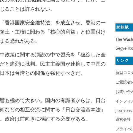
じることは許されない。
「香港国家安全維持法」を成立させ、香港の一
姉妹紙
領土・主権に関わる「核心的利益」と位置付け
The Wash
まる恐れがある。
Segye Ilb
中政策に関する演説の中で習氏を「破綻した全
リンク
だと痛烈に批判。民主主義国が連携して中国の
新型コロ
日本は台湾との関係を強化すべきだ。
ご愛読者
お問い合
響も極めて大きい。国内の有識者からは、日台
インフォ
衛などの相互交流に関する「日台交流基本法」
j-opinion
。政府は前向きに検討する必要がある。
運営会社
プライバ