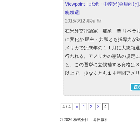
Viewpoint
｜
北米・中南米
[会員向け]
統領選]
2015/3/12 那須 聖
在米外交評論家 那須 聖 リベラ
に変化か 民主・共和とも指導力が
メリカでは来年の１１月に大統領選
行われる。アメリカの憲法の規定に
と、この選挙に立候補する資格は３
以上で、少なくとも１４年間アメリ
4 / 4
«
1
2
3
4
© 2026 株式会社 世界日報社