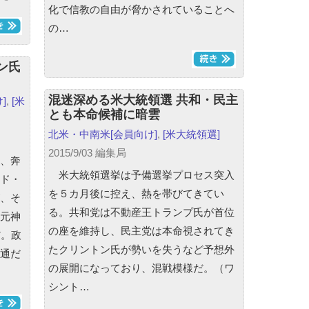
化で信教の自由が脅かされていることへ
の…
ン氏
混迷深める米大統領選 共和・民主
]
,
[米
とも本命候補に暗雲
北米・中南米
[会員向け]
,
[米大統領選]
2015/9/03 編集局
、奔
米大統領選挙は予備選挙プロセス突入
ド・
を５カ月後に控え、熱を帯びてきてい
、そ
る。共和党は不動産王トランプ氏が首位
元神
の座を維持し、民主党は本命視されてき
だ。政
たクリントン氏が勢いを失うなど予想外
通だ
の展開になっており、混戦模様だ。（ワ
シント…