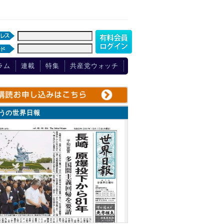
ラム
連載
特集
共産党ウォッチ
ょうの世界日報