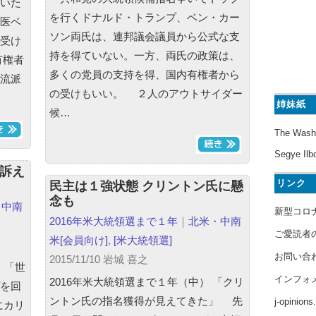
いた
を行くドナルド・トランプ、ベン・カー
医ベ
ソン両氏は、連邦議会議員から公式な支
受け
持を得ていない。一方、両氏の政策は、
有権者
多くの党員の支持を得、国内有権者から
流派
の受けもいい。 ２人のアウトサイダー
姉妹紙
候…
The Wash
Segye Ilb
」訴え
リンク
民主は１強状態 クリントン氏に懸
念も
・中南
新型コロ
2016年米大統領選まで１年
｜
北米・中南
ご愛読者
米
[会員向け]
,
[米大統領選]
お問い合
2015/11/10 岩城 喜之
 「世
インフォ
2016年米大統領選まで１年（中） 「クリ
を回
ントン氏の指名獲得が見えてきた」 先
j-opinion
にカリ