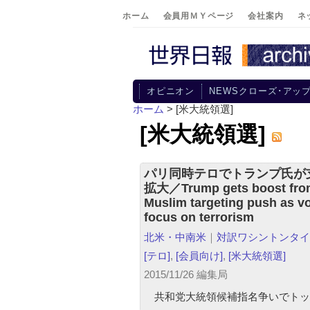
ホーム
会員用ＭＹページ
会社案内
ネ
オピニオン
NEWSクローズ･アッ
ホーム
>
[米大統領選]
[米大統領選]
パリ同時テロでトランプ氏が
拡大／Trump gets boost fro
Muslim targeting push as v
focus on terrorism
北米・中南米
｜
対訳ワシントンタイ
[テロ]
,
[会員向け]
,
[米大統領選]
2015/11/26 編集局
共和党大統領候補指名争いでトッ