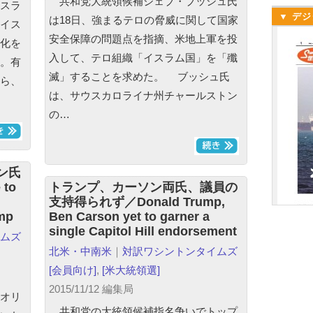
共和党大統領候補ジェブ・ブッシュ氏
スラ
▼ デジ
は18日、強まるテロの脅威に関して国家
イス
安全保障の問題点を指摘、米地上軍を投
化を
入して、テロ組織「イスラム国」を「殲
。有
滅」することを求めた。 ブッシュ氏
ら、
は、サウスカロライナ州チャールストン
の…
ン氏
 to
トランプ、カーソン両氏、議員の
支持得られず／Donald Trump,
ump
Ben Carson yet to garner a
single Capitol Hill endorsement
ムズ
北米・中南米
｜
対訳ワシントンタイムズ
[会員向け]
,
[米大統領選]
2015/11/12 編集局
オリ
共和党の大統領候補指名争いでトップ