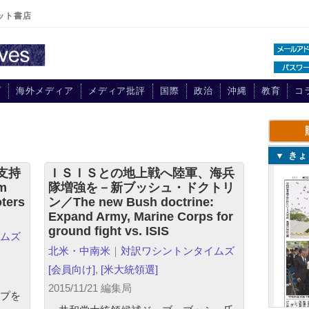
ット書店
プ
海外メディア
メディア批評
国際
政治
沖縄
教育
コ
▼ き
支持
ＩＳＩＳとの地上戦へ陸軍、海兵
m
隊増強を－新ブッシュ・ドクトリ
oters
ン／The new Bush doctrine:
Expand Army, Marine Corps for
ground fight vs. ISIS
ムズ
北米・中南米
｜
対訳ワシントンタイムズ
[会員向け]
,
[米大統領選]
2015/11/21 編集局
プを