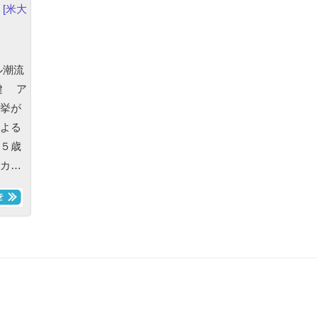
,
[米大
ル潮流
鍵 ア
挙が
よる
５歳
カ…