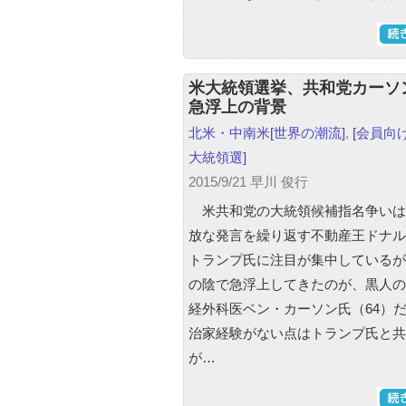
米大統領選挙、共和党カーソ
急浮上の背景
北米・中南米
[世界の潮流]
,
[会員向け
大統領選]
2015/9/21 早川 俊行
米共和党の大統領候補指名争いは
放な発言を繰り返す不動産王ドナル
トランプ氏に注目が集中しているが
の陰で急浮上してきたのが、黒人の
経外科医ベン・カーソン氏（64）
治家経験がない点はトランプ氏と共
が…