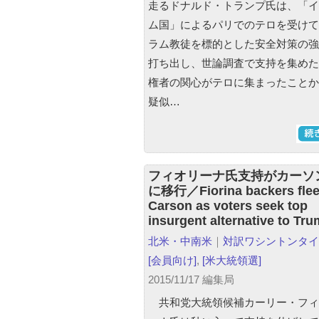
走るドナルド・トランプ氏は、「イ
ム国」によるパリでのテロを受けて
ラム教徒を標的とした安全対策の強
打ち出し、世論調査で支持を集めた
権者の関心がテロに集まったことか
疑似…
フィオリーナ氏支持がカーソ
に移行／Fiorina backers flee
Carson as voters seek top
insurgent alternative to Tr
北米・中南米
｜
対訳ワシントンタイ
[会員向け]
,
[米大統領選]
2015/11/17 編集局
共和党大統領候補カーリー・フィ