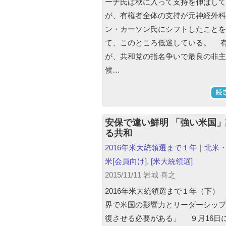
ーナ氏は秋に入って支持を伸ばして
が、有権者全体の支持が元神経外科
ン・カーソン氏にシフトしたことを
て、このところ低迷している。 
が、共和党の指名争いで最良の非主
候…
安保で違い鮮明 「強い米国
る共和
2016年米大統領選まで１年
｜
北米
米
[会員向け]
,
[米大統領選]
2015/11/11 岩城 喜之
2016年米大統領選まで１年（下）
界で米国の影響力とリーダーシップ
復させる必要がある」 ９月16日