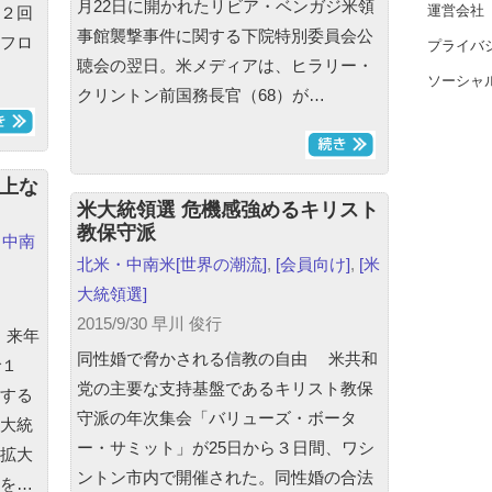
月22日に開かれたリビア・ベンガジ米領
運営会社
２回
事館襲撃事件に関する下院特別委員会公
フロ
プライバ
聴会の翌日。米メディアは、ヒラリー・
ソーシャ
クリントン前国務長官（68）が…
浮上な
米大統領選 危機感強めるキリスト
教保守派
・中南
北米・中南米
[世界の潮流]
,
[会員向け]
,
[米
大統領選]
2015/9/30 早川 俊行
 来年
同性婚で脅かされる信教の自由 米共和
で１
党の主要な支持基盤であるキリスト教保
する
守派の年次集会「バリューズ・ボータ
大統
ー・サミット」が25日から３日間、ワシ
拡大
ントン市内で開催された。同性婚の合法
を…