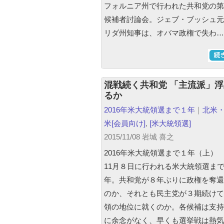
フォルニア州で行われた共和党の第
候補者討論会。ジェブ・ブッシュ元
リダ州知事は、オバマ政権で失わ…
混戦続く共和党 「主流派」
るか
2016年米大統領選まで１年
｜
北米
米
[会員向け]
,
[米大統領選]
2015/11/08 岩城 喜之
2016年米大統領選まで１年（上）
11月８日に行われる米大統領選ま
年。共和党が８年ぶりに政権を奪還
のか、それとも民主党が３期続けて
領の地位に就くのか。各候補は支持
に余念がなく、早くも選挙戦は熱気