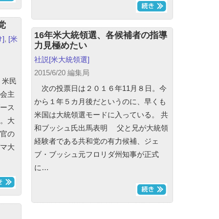
党
16年米大統領選、各候補者の指導
]
,
[米
力見極めたい
社説
[米大統領選]
2015/6/20 編集局
 米民
次の投票日は２０１６年11月８日。今
会主
から１年５カ月後だというのに、早くも
ース
米国は大統領選モードに入っている。 共
。大
和ブッシュ氏出馬表明 父と兄が大統領
官の
経験者である共和党の有力候補、ジェ
マ大
ブ・ブッシュ元フロリダ州知事が正式
に…