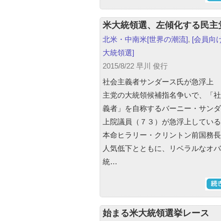
米大統領選、左傾化する民主
北米・中南米
[世界の潮流]
,
[会員向け
大統領選]
2015/8/22 早川 俊行
社会主義者サンダース氏が急浮上
主党の大統領候補指名争いで、「社
義者」を自称するバーニー・サンダ
上院議員（７３）が急浮上している
本命ヒラリー・クリントン前国務長
人気低下とともに、リベラルなオバ
統…
始まる米大統領選挙レース