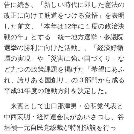
告に続き、「新しい時代に即した憲法の
改正に向けて筋道をつける覚悟」を表明
した前文、「本年は12年に１度の政治決
戦の年」とする「統一地方選挙・参議院
選挙の勝利に向けた活動」、「経済好循
環の実現」や「災害に強い国づくり」な
ど九つの政策課題を掲げた「希望にあふ
れ、誇りある国創り」の３部門から成る
平成31年度の運動方針を決定した。
来賓として山口那津男・公明党代表と
中西宏明・経団連会長があいさつし、谷
垣禎一元自民党総裁が特別演説を行っ