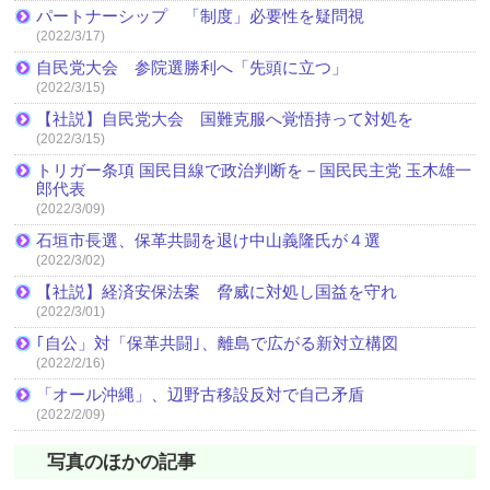
パートナーシップ 「制度」必要性を疑問視
(2022/3/17)
自民党大会 参院選勝利へ「先頭に立つ」
(2022/3/15)
【社説】自民党大会 国難克服へ覚悟持って対処を
(2022/3/15)
トリガー条項 国民目線で政治判断を－国民民主党 玉木雄一
郎代表
(2022/3/09)
石垣市長選、保革共闘を退け中山義隆氏が４選
(2022/3/02)
【社説】経済安保法案 脅威に対処し国益を守れ
(2022/3/01)
｢自公」対「保革共闘｣、離島で広がる新対立構図
(2022/2/16)
「オール沖縄」、辺野古移設反対で自己矛盾
(2022/2/09)
写真のほかの記事