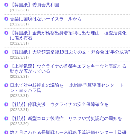
【韓国紙】委員会共和国
(2022/3/31)
音楽に国境はないーイスラエルから
(2022/3/31)
【韓国紙】企業が検察出身者招聘に出た理由 捜査活発化
に備え布石
(2022/3/31)
【韓国紙】大統領選挙後19日ぶりの文・尹会合は“半分成功”
(2022/3/31)
【上昇気流】ウクライナの首都キエフをキーウと表記する
動きが広がっている
(2022/3/31)
日米で対中核抑止の議論をー 米戦略予算評価センター ト
シ・ヨシハラ氏
(2022/3/31)
【社説】停戦交渉 ウクライナの安全保障確立を
(2022/3/31)
【社説】新型コロナ後遺症 リスクや労災認定の周知を
(2022/3/30)
数カ月にわたる長期戦もー米戦略予算評価センター上級研