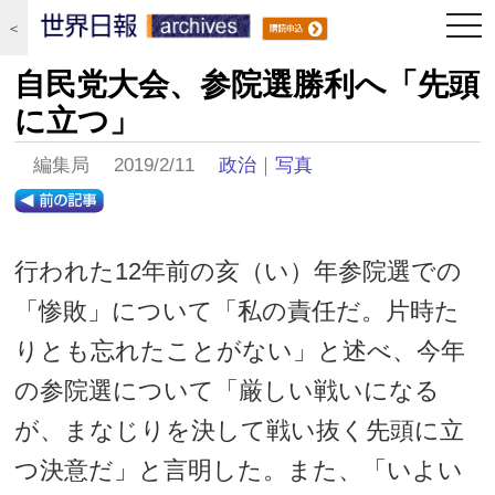
togg
＜
navi
自民党大会、参院選勝利へ「先頭
に立つ」
編集局 2019/2/11
政治
｜
写真
行われた12年前の亥（い）年参院選での
「惨敗」について「私の責任だ。片時た
りとも忘れたことがない」と述べ、今年
の参院選について「厳しい戦いになる
が、まなじりを決して戦い抜く先頭に立
つ決意だ」と言明した。また、「いよい