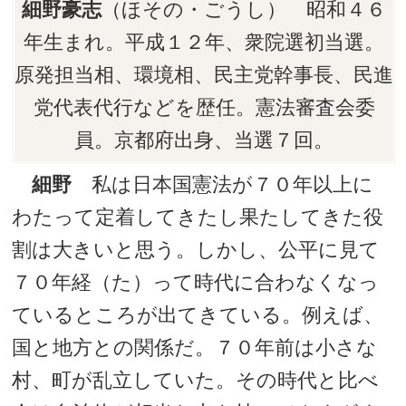
細野豪志
（ほその・ごうし） 昭和４６
年生まれ。平成１２年、衆院選初当選。
原発担当相、環境相、民主党幹事長、民進
党代表代行などを歴任。憲法審査会委
員。京都府出身、当選７回。
細野
私は日本国憲法が７０年以上に
わたって定着してきたし果たしてきた役
割は大きいと思う。しかし、公平に見て
７０年経（た）って時代に合わなくなっ
ているところが出てきている。例えば、
国と地方との関係だ。７０年前は小さな
村、町が乱立していた。その時代と比べ