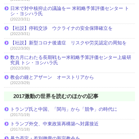
日米で対中核抑止の議論をー 米戦略予算評価センター ト
シ・ヨシハラ氏
(2022/3/31)
【社説】停戦交渉 ウクライナの安全保障確立を
(2022/3/31)
【社説】新型コロナ後遺症 リスクや労災認定の周知を
(2022/3/30)
数カ月にわたる長期戦もー米戦略予算評価センター上級研
究員 トシ・ヨシハラ氏
(2022/3/30)
教会の鐘とアザーン オーストリアから
(2022/3/29)
2017激動の世界を読むのほかの記事
トランプ氏と中国、「関与」から「競争」の時代に
(2017/1/19)
トランプ外交、中東政策再構築へ対露接近
(2017/1/18)
暴力否定・差別撤廃の新宗教令を