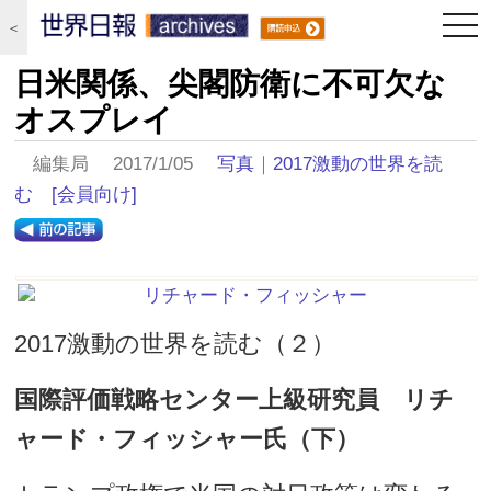
togg
＜
navi
日米関係、尖閣防衛に不可欠な
オスプレイ
編集局 2017/1/05
写真
｜
2017激動の世界を読
む
[会員向け]
2017激動の世界を読む（２）
国際評価戦略センター上級研究員 リチ
ャード・フィッシャー氏（下）