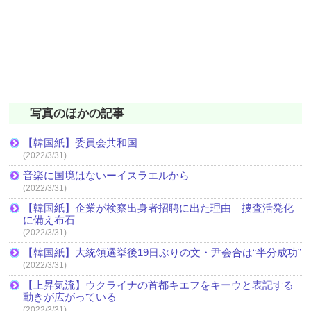
写真のほかの記事
【韓国紙】委員会共和国
(2022/3/31)
音楽に国境はないーイスラエルから
(2022/3/31)
【韓国紙】企業が検察出身者招聘に出た理由 捜査活発化
に備え布石
(2022/3/31)
【韓国紙】大統領選挙後19日ぶりの文・尹会合は“半分成功”
(2022/3/31)
【上昇気流】ウクライナの首都キエフをキーウと表記する
動きが広がっている
(2022/3/31)