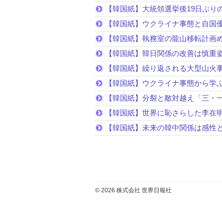
【韓国紙】大統領選挙後19日ぶりの
【韓国紙】ウクライナ事態と自国
【韓国紙】執務室の龍山移転計画
【韓国紙】韓日関係の改善は慎重
【韓国紙】繰り返される大型山火
【韓国紙】ウクライナ事態から学
【韓国紙】分裂と敵対越え「三・
【韓国紙】世界に恥さらした李在
【韓国紙】未来の韓中関係は感性
© 2026 株式会社 世界日報社