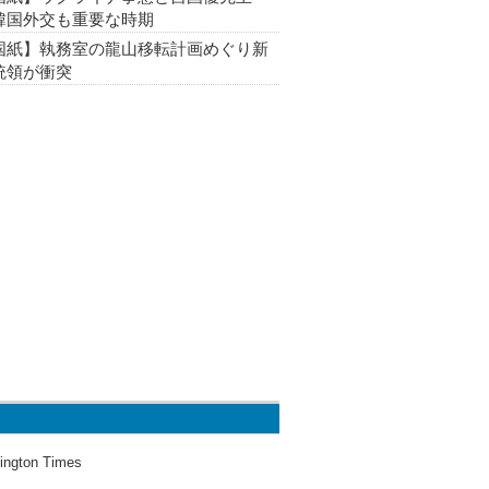
韓国外交も重要な時期
国紙】執務室の龍山移転計画めぐり新
統領が衝突
ington Times