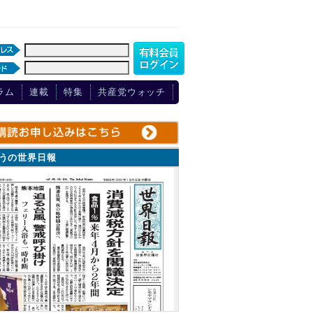
ラム
連載
特集
共産党ウォッチ
ょうの世界日報