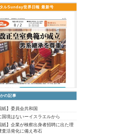
タルSunday世界日報 最新号
かの記事
国紙】委員会共和国
に国境はないーイスラエルから
国紙】企業が検察出身者招聘に出た理
捜査活発化に備え布石