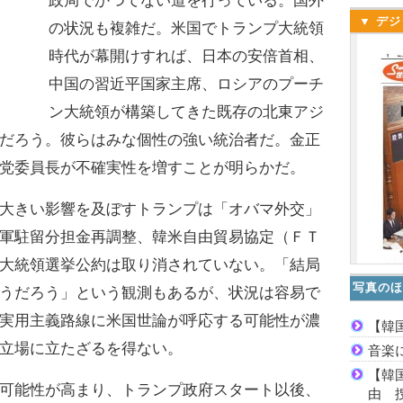
政局でかつてない道を行っている。国外
▼ デジ
の状況も複雑だ。米国でトランプ大統領
時代が幕開けすれば、日本の安倍首相、
中国の習近平国家主席、ロシアのプーチ
ン大統領が構築してきた既存の北東アジ
だろう。彼らはみな個性の強い統治者だ。金正
党委員長が不確実性を増すことが明らかだ。
大きい影響を及ぼすトランプは「オバマ外交」
軍駐留分担金再調整、韓米自由貿易協定（ＦＴ
大統領選挙公約は取り消されていない。「結局
写真のほ
うだろう」という観測もあるが、状況は容易で
実用主義路線に米国世論が呼応する可能性が濃
【韓
立場に立たざるを得ない。
音楽
【韓
可能性が高まり、トランプ政府スタート以後、
由 