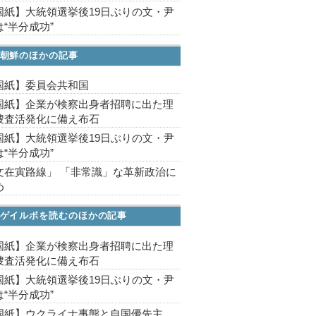
国紙】大統領選挙後19日ぶりの文・尹
“半分成功”
朝鮮のほかの記事
国紙】委員会共和国
国紙】企業が検察出身者招聘に出た理
捜査活発化に備え布石
国紙】大統領選挙後19日ぶりの文・尹
“半分成功”
文在寅路線」 「非常識」な革新政治に
め
ゲイルボを読むのほかの記事
国紙】企業が検察出身者招聘に出た理
捜査活発化に備え布石
国紙】大統領選挙後19日ぶりの文・尹
“半分成功”
国紙】ウクライナ事態と自国優先主