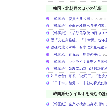
韓国・北朝鮮のほかの記事
【韓国紙】委員会共和国
(2022/3/31)
【韓国紙】企業が検察出身者招聘
【韓国紙】大統領選挙後19日ぶりの
脱「文在寅路線」 「非常識」な革
強硬な北と対峙 有事に大量報復
【韓国紙】青瓦台、歴史の中に
(20
【韓国紙】ウクライナ事態と自国
【韓国紙】執務室の龍山移転計画
対日改善に意欲 「徴用工」「慰安
「日米韓」復元へ 中朝の脅威に
韓国紙セゲイルボを読むのほ
【韓国紙】企業が検察出身者招聘