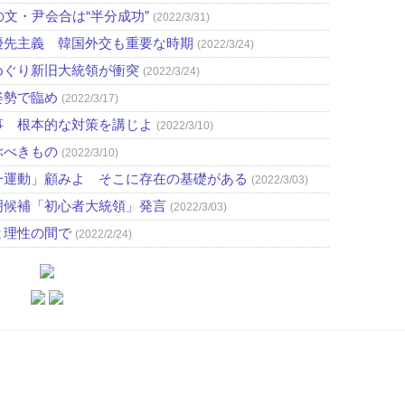
文・尹会合は“半分成功”
(2022/3/31)
優先主義 韓国外交も重要な時期
(2022/3/24)
めぐり新旧大統領が衝突
(2022/3/24)
姿勢で臨め
(2022/3/17)
事 根本的な対策を講じよ
(2022/3/10)
ぶべきもの
(2022/3/10)
一運動」顧みよ そこに存在の基礎がある
(2022/3/03)
明候補「初心者大統領」発言
(2022/3/03)
と理性の間で
(2022/2/24)