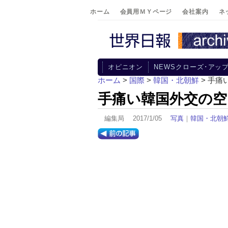
ホーム
会員用ＭＹページ
会社案内
ネ
オピニオン
NEWSクローズ･アッ
ホーム
>
国際
>
韓国・北朝鮮
> 手痛
手痛い韓国外交の空
編集局 2017/1/05
写真
｜
韓国・北朝