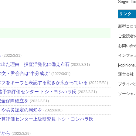
Segye Ilb
リンク
新型コロ
ご愛読者
お問い合
ら
インフォ
(2022/3/31)
に出た理由 捜査活発化に備え布石
(2022/3/31)
j-opinion
文・尹会合は“半分成功”
(2022/3/31)
運営会社
エフをキーウと表記する動きが広がっている
(2022/3/31)
プライバ
略予算評価センター トシ・ヨシハラ氏
(2022/3/31)
ソーシャ
安全保障確立を
(2022/3/31)
クや労災認定の周知を
(2022/3/30)
算評価センター上級研究員 トシ・ヨシハラ氏
アから
(2022/3/29)