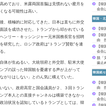
高めており、米露両国首脳は見慣れない蜜月を
【韓
会合は
くなる可能性は高い。
韓国・北
後、積極的に対応してきた。日本は直ちに外交
【韓
面談を成功させた。トランプから叩かれている
【韓
ヘンリー・キッシンジャー元米国務長官を招聘
由 
を研究した。ロシア政府は“トランプ賛歌”を連
【韓
る。
会合は
脱「
自体が生ぬるい。大統領府と外交部、駐米大使
歯止
ンプの誤った韓国観を憂慮する声が上がって
韓国紙セ
ながりはしない」とのん気に構えていた。
【韓
由 
いない。政府高官と国会議員が２、３回トラン
【韓
ンプ本人との直接チャンネルは構築できなかっ
会合は
政治状況を認知しているトランプとしては、韓
【韓