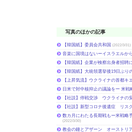
写真のほかの記事
【韓国紙】委員会共和国
(2022/3/31)
音楽に国境はないーイスラエルか
【韓国紙】企業が検察出身者招聘
【韓国紙】大統領選挙後19日ぶりの
【上昇気流】ウクライナの首都キ
日米で対中核抑止の議論をー 米戦
【社説】停戦交渉 ウクライナの
【社説】新型コロナ後遺症 リス
数カ月にわたる長期戦もー米戦略予
(2022/3/30)
教会の鐘とアザーン オーストリ