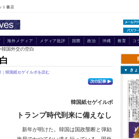
ット書店
プ
海外メディア
メディア批評
国際
政治
沖縄
教育
コ
い韓国外交の空白
白
▼ き
鮮
｜
韓国紙セゲイルボを読む
韓国紙セゲイルボ
トランプ時代到来に備えなし
新年が明けた。韓国は国政壟断と弾劾