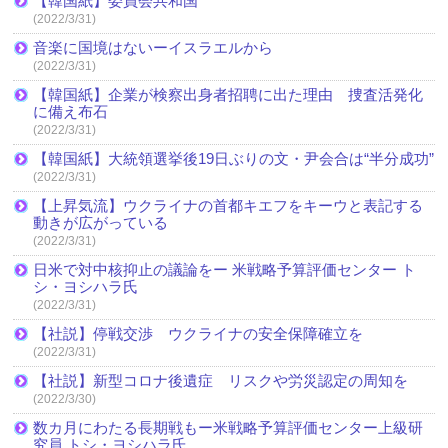
【韓国紙】委員会共和国
(2022/3/31)
音楽に国境はないーイスラエルから
(2022/3/31)
【韓国紙】企業が検察出身者招聘に出た理由 捜査活発化
に備え布石
(2022/3/31)
【韓国紙】大統領選挙後19日ぶりの文・尹会合は“半分成功”
(2022/3/31)
【上昇気流】ウクライナの首都キエフをキーウと表記する
動きが広がっている
(2022/3/31)
日米で対中核抑止の議論をー 米戦略予算評価センター ト
シ・ヨシハラ氏
(2022/3/31)
【社説】停戦交渉 ウクライナの安全保障確立を
(2022/3/31)
【社説】新型コロナ後遺症 リスクや労災認定の周知を
(2022/3/30)
数カ月にわたる長期戦もー米戦略予算評価センター上級研
究員 トシ・ヨシハラ氏