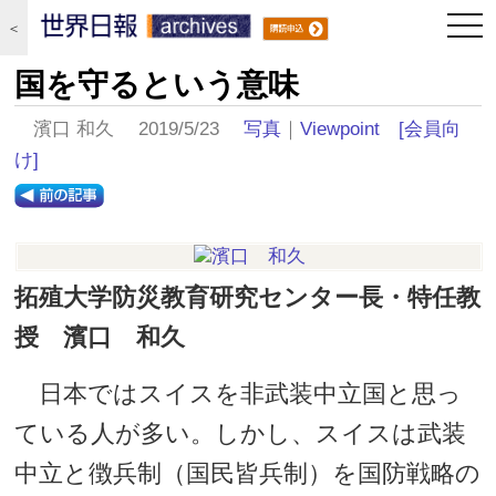
togg
＜
navi
国を守るという意味
濱口 和久 2019/5/23
写真
｜
Viewpoint
[会員向
け]
拓殖大学防災教育研究センター長・特任教
授 濱口 和久
日本ではスイスを非武装中立国と思っ
ている人が多い。しかし、スイスは武装
中立と徴兵制（国民皆兵制）を国防戦略の