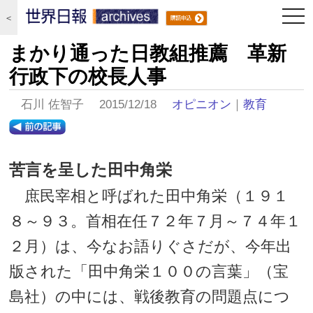
togg
＜
navi
まかり通った日教組推薦 革新
行政下の校長人事
石川 佐智子 2015/12/18
オピニオン
｜
教育
苦言を呈した田中角栄
庶民宰相と呼ばれた田中角栄（１９１
８～９３。首相在任７２年７月～７４年１
２月）は、今なお語りぐさだが、今年出
版された「田中角栄１００の言葉」（宝
島社）の中には、戦後教育の問題点につ