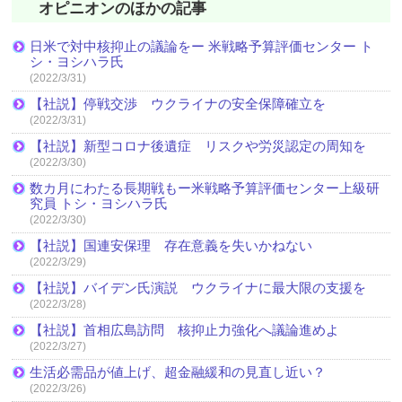
オピニオンのほかの記事
日米で対中核抑止の議論をー 米戦略予算評価センター ト
シ・ヨシハラ氏
(2022/3/31)
【社説】停戦交渉 ウクライナの安全保障確立を
(2022/3/31)
【社説】新型コロナ後遺症 リスクや労災認定の周知を
(2022/3/30)
数カ月にわたる長期戦もー米戦略予算評価センター上級研
究員 トシ・ヨシハラ氏
(2022/3/30)
【社説】国連安保理 存在意義を失いかねない
(2022/3/29)
【社説】バイデン氏演説 ウクライナに最大限の支援を
(2022/3/28)
【社説】首相広島訪問 核抑止力強化へ議論進めよ
(2022/3/27)
生活必需品が値上げ、超金融緩和の見直し近い？
(2022/3/26)