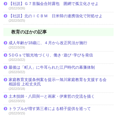
【社説】Ｇ７首脳会合対露包 囲網で孤立化させよ
(2022/3/26)
【社説】北のＩＣＢＭ 日米韓の連携強化で対処せよ
(2022/3/25)
教育のほかの記事
成人年齢が18歳に、４月から改正民法が施行
(2022/3/29)
SＤGｓで観光地づくり、働き･遊び･学びを発信
(2022/3/22)
最後は「町人」に牛耳られた江戸時代の幕藩体制
(2022/3/22)
家庭教育支援条例案を提示―旭川家庭教育を支援する会
相談役 上松丈夫氏
(2022/3/18)
土木技師・八田與一と画家・伊東哲の交流を描く
(2022/3/15)
トラブルが増す第三者による精子提供を巡って
(2022/3/15)