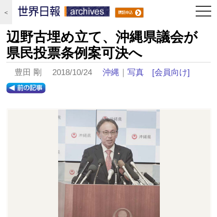
togg
＜
navi
辺野古埋め立て、沖縄県議会が
県民投票条例案可決へ
豊田 剛 2018/10/24
沖縄
｜
写真
[会員向け]