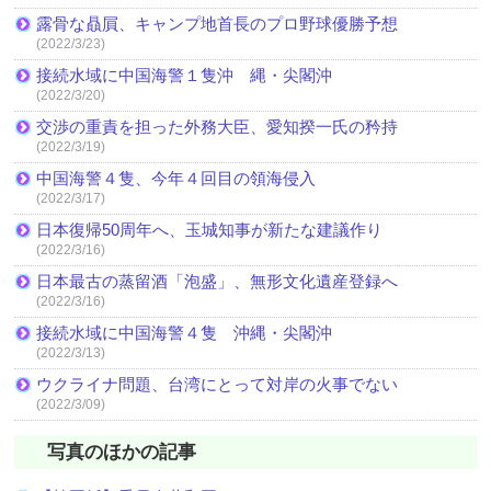
露骨な贔屓、キャンプ地首長のプロ野球優勝予想
(2022/3/23)
接続水域に中国海警１隻沖 縄・尖閣沖
(2022/3/20)
交渉の重責を担った外務大臣、愛知揆一氏の矜持
(2022/3/19)
中国海警４隻、今年４回目の領海侵入
(2022/3/17)
日本復帰50周年へ、玉城知事が新たな建議作り
(2022/3/16)
日本最古の蒸留酒「泡盛」、無形文化遺産登録へ
(2022/3/16)
接続水域に中国海警４隻 沖縄・尖閣沖
(2022/3/13)
ウクライナ問題、台湾にとって対岸の火事でない
(2022/3/09)
写真のほかの記事