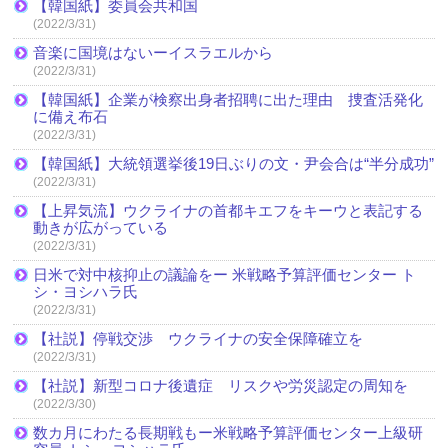
【韓国紙】委員会共和国
(2022/3/31)
音楽に国境はないーイスラエルから
(2022/3/31)
【韓国紙】企業が検察出身者招聘に出た理由 捜査活発化
に備え布石
(2022/3/31)
【韓国紙】大統領選挙後19日ぶりの文・尹会合は“半分成功”
(2022/3/31)
【上昇気流】ウクライナの首都キエフをキーウと表記する
動きが広がっている
(2022/3/31)
日米で対中核抑止の議論をー 米戦略予算評価センター ト
シ・ヨシハラ氏
(2022/3/31)
【社説】停戦交渉 ウクライナの安全保障確立を
(2022/3/31)
【社説】新型コロナ後遺症 リスクや労災認定の周知を
(2022/3/30)
数カ月にわたる長期戦もー米戦略予算評価センター上級研