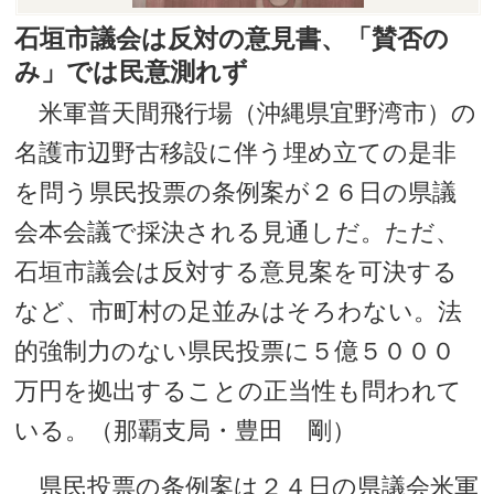
石垣市議会は反対の意見書、「賛否の
み」では民意測れず
米軍普天間飛行場（沖縄県宜野湾市）の
名護市辺野古移設に伴う埋め立ての是非
を問う県民投票の条例案が２６日の県議
会本会議で採決される見通しだ。ただ、
石垣市議会は反対する意見案を可決する
など、市町村の足並みはそろわない。法
的強制力のない県民投票に５億５０００
万円を拠出することの正当性も問われて
いる。（那覇支局・豊田 剛）
県民投票の条例案は２４日の県議会米軍