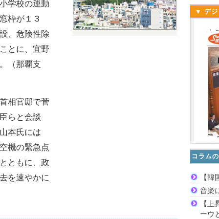
小学校の運動
▼ デジ
窓枠が１３
設、危険性除
ことに、宜野
。（那覇支
首相官邸で菅
臣らと会談
山本氏には
空機の緊急点
コラムの
とともに、政
【韓
去を速やかに
音楽
【上
ーウ