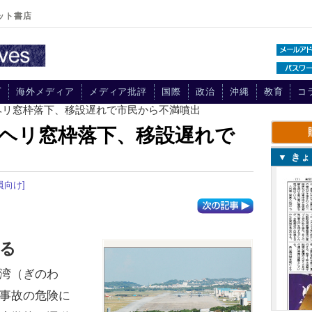
ット書店
プ
海外メディア
メディア批評
国際
政治
沖縄
教育
コ
ヘリ窓枠落下、移設遅れで市民から不満噴出
ヘリ窓枠落下、移設遅れで
▼ き
員向け]
る
湾（ぎのわ
事故の危険に