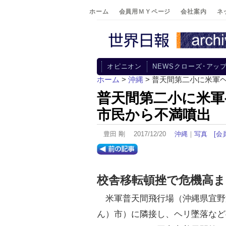
ホーム
会員用ＭＹページ
会社案内
ネ
オピニオン
NEWSクローズ･アッ
ホーム
>
沖縄
> 普天間第二小に米軍
普天間第二小に米軍
市民から不満噴出
豊田 剛 2017/12/20
沖縄
｜
写真
[会
校舎移転頓挫で危機高ま
米軍普天間飛行場（沖縄県宜野
ん）市）に隣接し、ヘリ墜落など