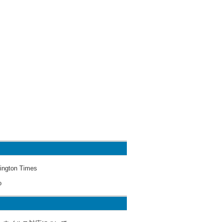
ington Times
o