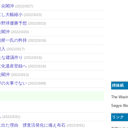
・尖閣沖
(2022/3/27)
立し大幅縮小
(2022/3/23)
ロ野球優勝予想
(2022/3/23)
尖閣沖
(2022/3/20)
知揆一氏の矜持
(2022/3/19)
侵入
(2022/3/17)
たな建議作り
(2022/3/16)
文化遺産登録へ
(2022/3/16)
尖閣沖
(2022/3/13)
岸の火事でない
(2022/3/09)
姉妹紙
The Wash
Segye Ilb
ら
リンク
(2022/3/31)
に出た理由 捜査活発化に備え布石
(2022/3/31)