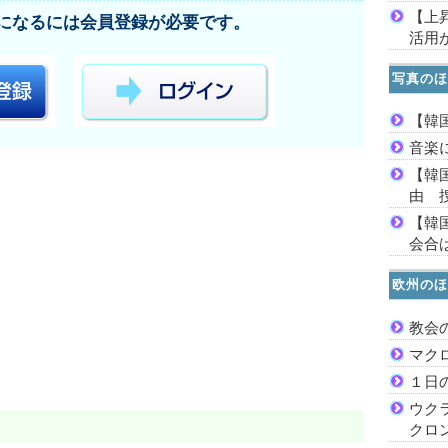
【上
になるには会員登録が必要です。
活用
写真のほ
【韓
音楽
【韓
由 
【韓
会合は
欧州のほ
教会
マク
１日
ウク
クロ