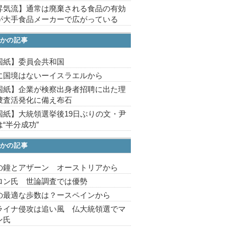
昇気流】通常は廃棄される食品の有効
が大手食品メーカーで広がっている
かの記事
国紙】委員会共和国
に国境はないーイスラエルから
国紙】企業が検察出身者招聘に出た理
捜査活発化に備え布石
国紙】大統領選挙後19日ぶりの文・尹
“半分成功”
かの記事
の鐘とアザーン オーストリアから
ロン氏 世論調査では優勢
の最適な歩数は？ースペインから
ライナ侵攻は追い風 仏大統領選でマ
ン氏