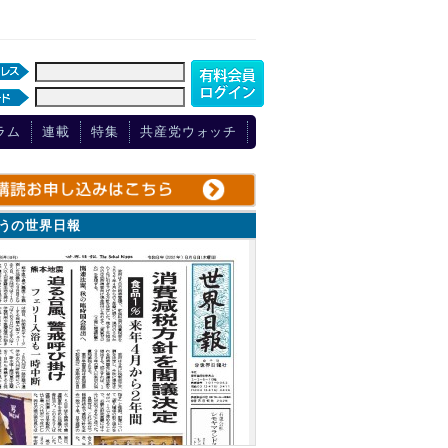
ラム
連載
特集
共産党ウォッチ
ょうの世界日報