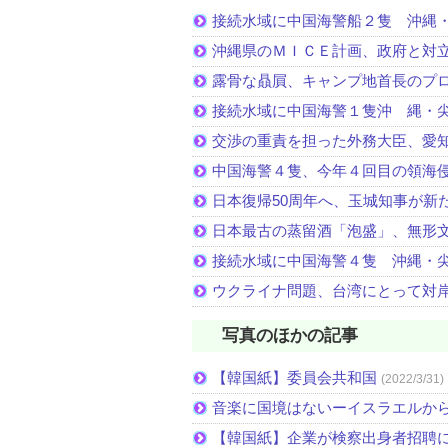
接続水域に中国海警船２隻 沖縄
沖縄県のＭＩＣＥ計画、政府と対
露骨な贔屓、キャンプ地首長のプ
接続水域に中国海警１隻沖 縄・
交渉の重責を担った外務大臣、愛
中国海警４隻、今年４回目の領海
日本復帰50周年へ、玉城知事が新
日本最古の蒸留酒「泡盛」、無形
接続水域に中国海警４隻 沖縄・
ウクライナ問題、台湾にとって対
写真のほかの記事
【韓国紙】委員会共和国
(2022/3/31)
音楽に国境はないーイスラエルか
【韓国紙】企業が検察出身者招聘