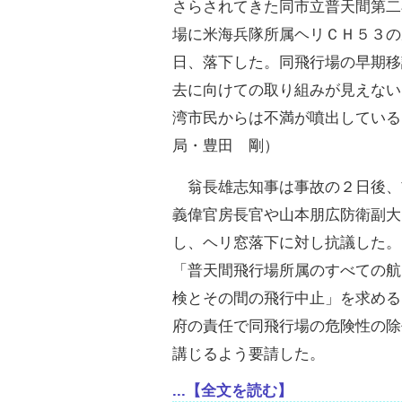
さらされてきた同市立普天間第二
場に米海兵隊所属ヘリＣＨ５３の
日、落下した。同飛行場の早期移
去に向けての取り組みが見えない
湾市民からは不満が噴出している
局・豊田 剛）
翁長雄志知事は事故の２日後、
義偉官房長官や山本朋広防衛副大
し、ヘリ窓落下に対し抗議した。
「普天間飛行場所属のすべての航
検とその間の飛行中止」を求める
府の責任で同飛行場の危険性の除
講じるよう要請した。
...【全文を読む】