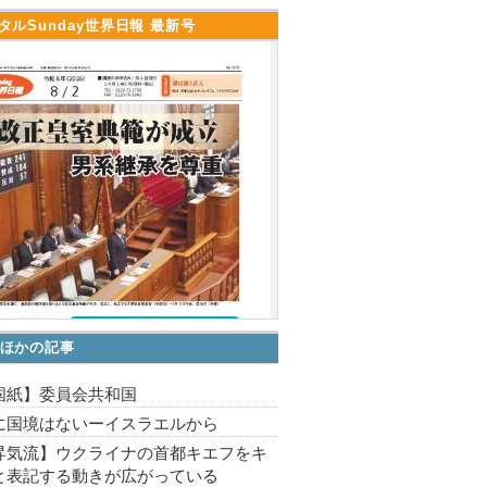
タルSunday世界日報 最新号
ほかの記事
国紙】委員会共和国
に国境はないーイスラエルから
昇気流】ウクライナの首都キエフをキ
と表記する動きが広がっている