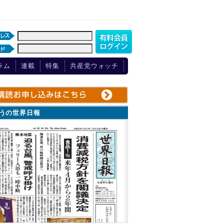
ラム
連載
特集
共産党ウォッチ
ょうの世界日報