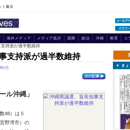
ット書店
プ
海外メディア
メディア批評
国際
政治
沖縄
教育
コ
事支持派が過半数維持
事支持派が過半数維持
▼ き
向け]
ール沖縄」
48）は５
宜野湾市）の