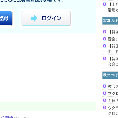
になるには会員登録が必要です。
【上
活用
写真のほ
【韓
音楽
【韓
由 
【韓
会合は
欧州のほ
教会
マク
１日
ウク
クロ
・尖閣沖
(2022/3/27)