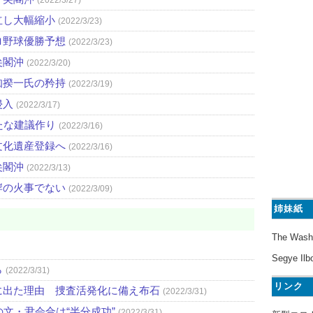
立し大幅縮小
(2022/3/23)
ロ野球優勝予想
(2022/3/23)
尖閣沖
(2022/3/20)
知揆一氏の矜持
(2022/3/19)
侵入
(2022/3/17)
たな建議作り
(2022/3/16)
文化遺産登録へ
(2022/3/16)
尖閣沖
(2022/3/13)
岸の火事でない
(2022/3/09)
姉妹紙
The Wash
Segye Ilb
ら
(2022/3/31)
リンク
に出た理由 捜査活発化に備え布石
(2022/3/31)
文・尹会合は“半分成功”
(2022/3/31)