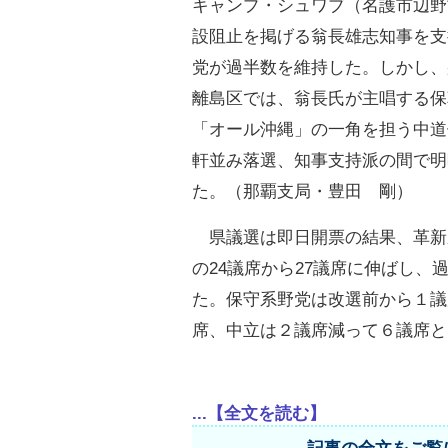
キャンプ・シュワブ（名護市辺野
設阻止を掲げる翁長雄志知事を支
党が過半数を維持した。しかし、
離島区では、翁長氏が主唱する保
「オール沖縄」の一角を担う中道
軒並み落選、知事支持派の間で明
た。（那覇支局・豊田 剛）
県議選は即日開票の結果、革新
の24議席から27議席に伸ばし、
た。保守系野党は改選前から１議
席、中立は２議席減って６議席と
...【全文を読む】