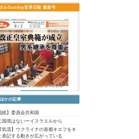
タルSunday世界日報 最新号
ほかの記事
国紙】委員会共和国
に国境はないーイスラエルから
昇気流】ウクライナの首都キエフをキ
と表記する動きが広がっている