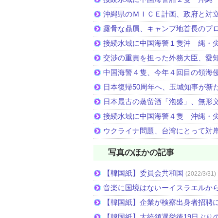
沖縄県のＭＩＣＥ計画、政府と対
露骨な贔屓、キャンプ地首長のプ
接続水域に中国海警１隻沖 縄・
交渉の重責を担った外務大臣、愛
中国海警４隻、今年４回目の領海
日本復帰50周年へ、玉城知事が新
日本最古の蒸留酒「泡盛」、無形
接続水域に中国海警４隻 沖縄・
ウクライナ問題、台湾にとって対
写真のほかの記事
【韓国紙】委員会共和国
(2022/3/31)
音楽に国境はないーイスラエルか
【韓国紙】企業が検察出身者招聘
【韓国紙】大統領選挙後19日ぶりの