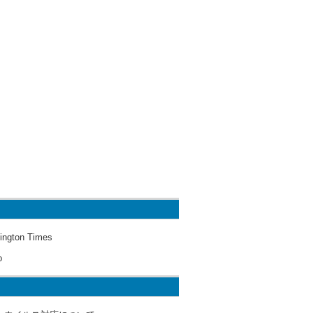
ington Times
o