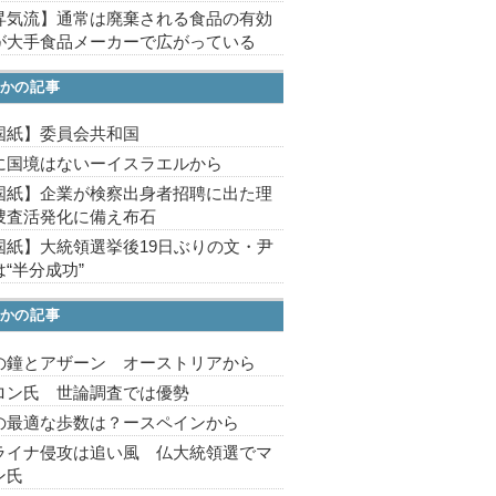
昇気流】通常は廃棄される食品の有効
が大手食品メーカーで広がっている
かの記事
国紙】委員会共和国
に国境はないーイスラエルから
国紙】企業が検察出身者招聘に出た理
捜査活発化に備え布石
国紙】大統領選挙後19日ぶりの文・尹
“半分成功”
かの記事
の鐘とアザーン オーストリアから
ロン氏 世論調査では優勢
の最適な歩数は？ースペインから
ライナ侵攻は追い風 仏大統領選でマ
ン氏