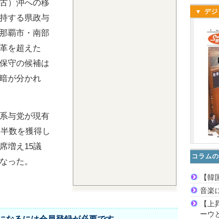
古）沖への移
▼ デジ
持する県政与
那覇市・南部
革を超えた
保守の候補は
暗が分かれ
系与党が現有
過半数を獲得し
席増え15議
コラムの
なった。
【韓
音楽
【上
ーウ