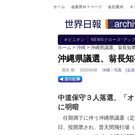
ホーム
会員用ＭＹページ
会社案内
ネ
オピニオン
NEWSクローズ･アッ
ホーム
>
沖縄
> 沖縄県議選、翁長知
沖縄県議選、翁長知
豊田 剛 2016/6/08
沖縄
｜
写真
[会員
中道保守３人落選、「オ
に明暗
任期満了に伴う沖縄県議選（定数
日、投開票され、普天間飛行場（