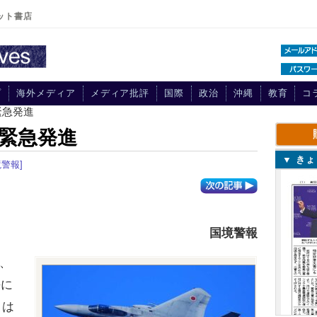
ット書店
プ
海外メディア
メディア批評
国際
政治
沖縄
教育
コ
緊急発進
緊急発進
▼ き
境警報]
国境警報
、
海に
日は