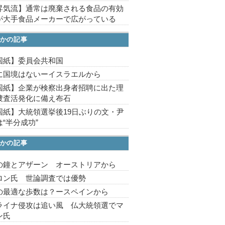
昇気流】通常は廃棄される食品の有効
が大手食品メーカーで広がっている
かの記事
国紙】委員会共和国
に国境はないーイスラエルから
国紙】企業が検察出身者招聘に出た理
捜査活発化に備え布石
国紙】大統領選挙後19日ぶりの文・尹
“半分成功”
かの記事
の鐘とアザーン オーストリアから
ロン氏 世論調査では優勢
の最適な歩数は？ースペインから
ライナ侵攻は追い風 仏大統領選でマ
ン氏