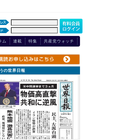
ラム
連載
特集
共産党ウォッチ
ょうの世界日報