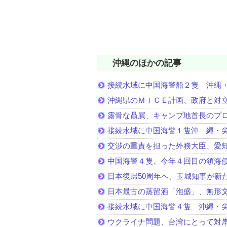
沖縄のほかの記事
接続水域に中国海警船２隻 沖縄
沖縄県のＭＩＣＥ計画、政府と対
露骨な贔屓、キャンプ地首長のプ
接続水域に中国海警１隻沖 縄・
交渉の重責を担った外務大臣、愛
中国海警４隻、今年４回目の領海
日本復帰50周年へ、玉城知事が新
日本最古の蒸留酒「泡盛」、無形
接続水域に中国海警４隻 沖縄・
ウクライナ問題、台湾にとって対