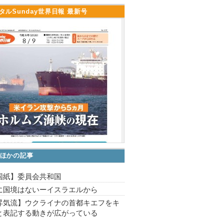
タルSunday世界日報 最新号
ほかの記事
国紙】委員会共和国
に国境はないーイスラエルから
昇気流】ウクライナの首都キエフをキ
と表記する動きが広がっている