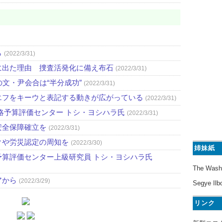
ら
(2022/3/31)
に出た理由 捜査活発化に備え布石
(2022/3/31)
文・尹会合は“半分成功”
(2022/3/31)
エフをキーウと表記する動きが広がっている
(2022/3/31)
略予算評価センター トシ・ヨシハラ氏
(2022/3/31)
安全保障確立を
(2022/3/31)
クや労災認定の周知を
(2022/3/30)
姉妹紙
算評価センター上級研究員 トシ・ヨシハラ氏
The Wash
アから
(2022/3/29)
Segye Ilb
リンク