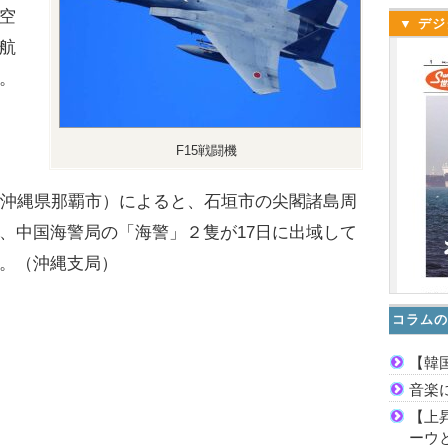
空
▼ デジ
航
。
F15戦闘機
沖縄県那覇市）によると、石垣市の尖閣諸島周
、中国海警局の「海警」２隻が17日に出域して
。（沖縄支局）
コラムの
【韓
音楽
【上
ーウ