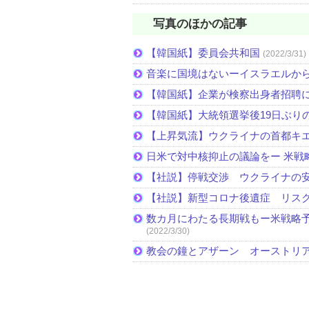
写真のほかの記事
【韓国紙】委員会共和国
(2022/3/31)
音楽に国境はないーイスラエルか
【韓国紙】企業が検察出身者招聘
【韓国紙】大統領選挙後19日ぶりの
【上昇気流】ウクライナの首都キ
日米で対中核抑止の議論をー 米戦
【社説】停戦交渉 ウクライナの
【社説】新型コロナ後遺症 リス
数カ月にわたる長期戦もー米戦略予
(2022/3/30)
教会の鐘とアザーン オーストリ