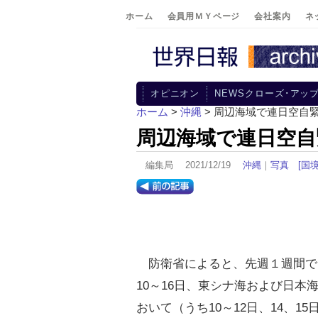
ホーム
会員用ＭＹページ
会社案内
ネ
オピニオン
NEWSクローズ･アッ
ホーム
>
沖縄
> 周辺海域で連日空自
周辺海域で連日空自
編集局 2021/12/19
沖縄
｜
写真
[国
防衛省によると、先週１週間で
10～16日、東シナ海および日本
おいて（うち10～12日、14、15