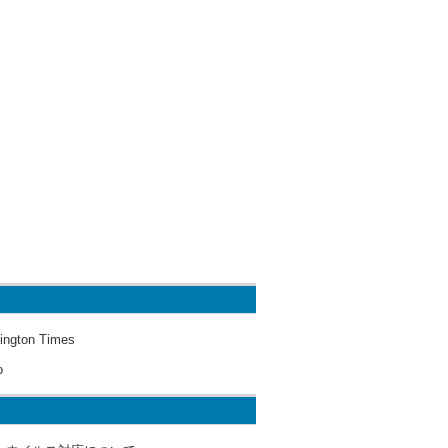
ington Times
o