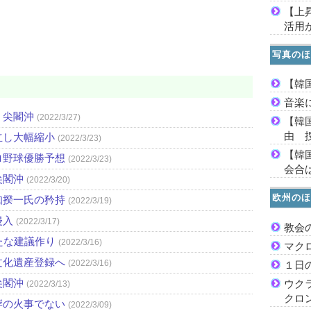
【上
活用
写真のほ
【韓
音楽
・尖閣沖
(2022/3/27)
【韓
由 
立し大幅縮小
(2022/3/23)
【韓
ロ野球優勝予想
(2022/3/23)
会合は
尖閣沖
(2022/3/20)
欧州のほ
知揆一氏の矜持
(2022/3/19)
侵入
(2022/3/17)
教会
たな建議作り
(2022/3/16)
マク
文化遺産登録へ
(2022/3/16)
１日
尖閣沖
ウク
(2022/3/13)
クロ
岸の火事でない
(2022/3/09)