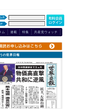
ラム
連載
特集
共産党ウォッチ
ょうの世界日報