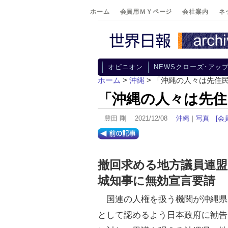
ホーム
会員用ＭＹページ
会社案内
ネ
オピニオン
NEWSクローズ･アッ
ホーム
>
沖縄
> 「沖縄の人々は先住
「沖縄の人々は先住
豊田 剛 2021/12/08
沖縄
｜
写真
[会
撤回求める地方議員連盟
城知事に無効宣言要請
国連の人権を扱う機関が沖縄県
として認めるよう日本政府に勧告