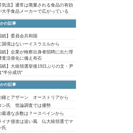
昇気流】通常は廃棄される食品の有効
が大手食品メーカーで広がっている
かの記事
国紙】委員会共和国
に国境はないーイスラエルから
国紙】企業が検察出身者招聘に出た理
捜査活発化に備え布石
国紙】大統領選挙後19日ぶりの文・尹
“半分成功”
かの記事
の鐘とアザーン オーストリアから
ロン氏 世論調査では優勢
の最適な歩数は？ースペインから
ライナ侵攻は追い風 仏大統領選でマ
ン氏