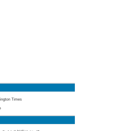
ington Times
o