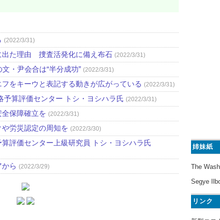
ら
(2022/3/31)
に出た理由 捜査活発化に備え布石
(2022/3/31)
文・尹会合は“半分成功”
(2022/3/31)
エフをキーウと表記する動きが広がっている
(2022/3/31)
略予算評価センター トシ・ヨシハラ氏
(2022/3/31)
安全保障確立を
(2022/3/31)
クや労災認定の周知を
(2022/3/30)
算評価センター上級研究員 トシ・ヨシハラ氏
姉妹紙
アから
The Wash
(2022/3/29)
Segye Ilb
リンク