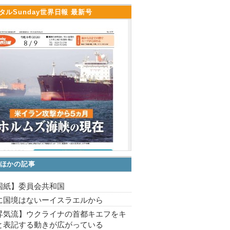
タルSunday世界日報 最新号
ほかの記事
国紙】委員会共和国
に国境はないーイスラエルから
昇気流】ウクライナの首都キエフをキ
と表記する動きが広がっている