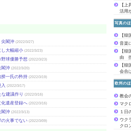
【上
活用
写真のほ
【韓
・尖閣沖
(2022/3/27)
音楽
立し大幅縮小
(2022/3/23)
【韓
由 
ロ野球優勝予想
(2022/3/23)
【韓
尖閣沖
(2022/3/20)
会合は
知揆一氏の矜持
(2022/3/19)
欧州のほ
侵入
(2022/3/17)
たな建議作り
(2022/3/16)
教会
文化遺産登録へ
(2022/3/16)
マク
尖閣沖
１日
(2022/3/13)
ウク
岸の火事でない
(2022/3/09)
クロ