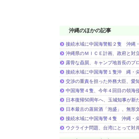
沖縄のほかの記事
接続水域に中国海警船２隻 沖縄
沖縄県のＭＩＣＥ計画、政府と対
露骨な贔屓、キャンプ地首長のプ
接続水域に中国海警１隻沖 縄・
交渉の重責を担った外務大臣、愛
中国海警４隻、今年４回目の領海
日本復帰50周年へ、玉城知事が新
日本最古の蒸留酒「泡盛」、無形
接続水域に中国海警４隻 沖縄・
ウクライナ問題、台湾にとって対