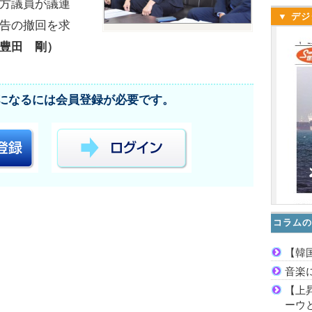
方議員が議連
▼ デジ
告の撤回を求
豊田 剛）
になるには会員登録が必要です。
コラムの
【韓
音楽
【上
ーウ