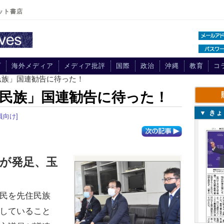
ット書店
プ
海外メディア
メディア批評
国際
政治
沖縄
教育
コ
民族」国連勧告に待った！
民族」国連勧告に待った！
▼ き
員向け]
が発足、玉
民を先住民族
していること