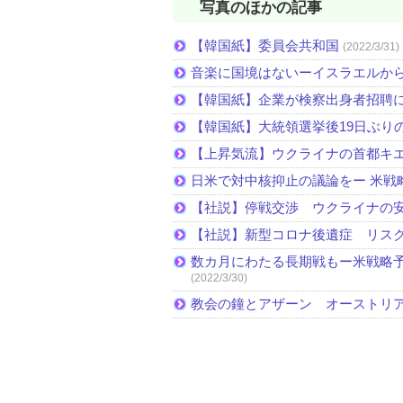
写真のほかの記事
【韓国紙】委員会共和国
(2022/3/31)
音楽に国境はないーイスラエルか
【韓国紙】企業が検察出身者招聘
【韓国紙】大統領選挙後19日ぶりの
【上昇気流】ウクライナの首都キ
日米で対中核抑止の議論をー 米戦
【社説】停戦交渉 ウクライナの
【社説】新型コロナ後遺症 リス
数カ月にわたる長期戦もー米戦略予
(2022/3/30)
教会の鐘とアザーン オーストリ