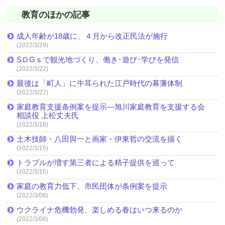
教育のほかの記事
成人年齢が18歳に、４月から改正民法が施行
(2022/3/29)
SＤGｓで観光地づくり、働き･遊び･学びを発信
(2022/3/22)
最後は「町人」に牛耳られた江戸時代の幕藩体制
(2022/3/22)
家庭教育支援条例案を提示―旭川家庭教育を支援する会
相談役 上松丈夫氏
(2022/3/18)
土木技師・八田與一と画家・伊東哲の交流を描く
(2022/3/15)
トラブルが増す第三者による精子提供を巡って
(2022/3/15)
家庭の教育力低下、市民団体が条例案を提示
(2022/3/08)
ウクライナ危機勃発、楽しめる春はいつ来るのか
(2022/3/08)