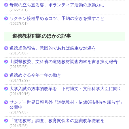
母親の立ち直る姿、ボランティア活動の原動力に
(2022/3/01)
ワクチン接種早めるコツ、予約の空きを探すこと
(2022/3/01)
道徳教材問題のほかの記事
道徳虚偽報告、意図的であれば厳重な対処を
(2015/3/08)
山梨県教委、文科省の道徳教材調査内容を書き換え報告
(2015/2/25)
道徳めぐる今年一年の動き
(2014/12/29)
大学入試の抜本的改革を 下村博文・文部科学大臣に聞く
(2014/10/16)
サンデー世界日報号外「道徳教材・依然8割超持ち帰らず」
公開中
(2014/9/03)
「道徳教材」調査、教育関係者の意識改革徹底を
(2014/7/25)