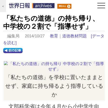
togg
＜
navi
「私たちの道徳」の持ち帰り、
中学校の２割で「指導せず」
編集局 2014/10/27
教育
｜
道徳教材問題
[データ
を読む]
「私たちの道徳」を学校に置いたままと
せず、家庭に持ち帰るよう指導している
か
文部科学省は今年４月から小中学生向