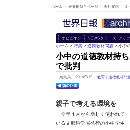
ホーム
会員用ＭＹページ
会社案内
ネ
オピニオン
NEWSクローズ･アッ
ホーム
>
特集
>
道徳教材問題
> 小
小中の道徳教材持ち
で批判
編集局 2014/7/15
教育
｜
道徳教材問
親子で考える環境を
今年４月から新しく使われて
いる文部科学省発行の小中学生