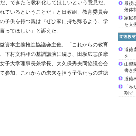
切だ、できたら教科化してほしいという意見だ。
最後
藩体
れているということだ」と日教組、教育委員会
家庭
の子供を持つ親は『ぜひ家に持ち帰るよう、学
を支
言ってほしい」と訴えた。
道徳教材
益資本主義推進協議会主催、「これからの教育
道徳
、下村文科相の基調講演に続き、田坂広志多摩
を
女子大学理事長兼学長、大久保秀夫同協議会会
山梨
書き
て参加、これからの未来を担う子供たちの道徳
道徳
「私
割で