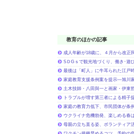
教育のほかの記事
成人年齢が18歳に、４月から改正
SＤGｓで観光地づくり、働き･遊
最後は「町人」に牛耳られた江戸
家庭教育支援条例案を提示―旭川家
土木技師・八田與一と画家・伊東
トラブルが増す第三者による精子
家庭の教育力低下、市民団体が条
ウクライナ危機勃発、楽しめる春
母親の立ち直る姿、ボランティア
ワクチン接種早めるコツ、予約の