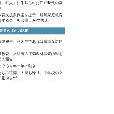
は「町人」に牛耳られた江戸時代の幕
制
教育支援条例案を提示―旭川家庭教育
援する会 相談役 上松丈夫氏
問題のほかの記事
虚偽報告、意図的であれば厳重な対処
県教委、文科省の道徳教材調査内容を
換え報告
めぐる今年一年の動き
たちの道徳」の持ち帰り、中学校の２
「指導せず」