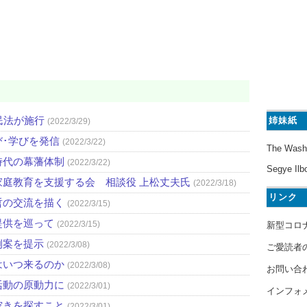
民法が施行
姉妹紙
(2022/3/29)
び･学びを発信
(2022/3/22)
The Wash
時代の幕藩体制
(2022/3/22)
Segye Ilb
庭教育を支援する会 相談役 上松丈夫氏
(2022/3/18)
リンク
哲の交流を描く
(2022/3/15)
提供を巡って
(2022/3/15)
新型コロ
例案を提示
(2022/3/08)
ご愛読者
はいつ来るのか
(2022/3/08)
お問い合
活動の原動力に
(2022/3/01)
インフォ
空きを探すこと
(2022/3/01)