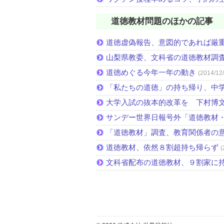
道徳教材問題のほかの記事
道徳虚偽報告、意図的であれば厳
山梨県教委、文科省の道徳教材調
道徳めぐる今年一年の動き
(2014/12
「私たちの道徳」の持ち帰り、中
大学入試の抜本的改革を 下村博
サンデー世界日報号外「道徳教材
「道徳教材」調査、教育関係者の
道徳教材、依然８割超持ち帰らず
(
文科省配布の道徳教材、９割家に