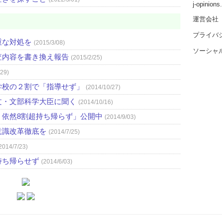
j-opinion
運営会社
プライバ
重な対処を
(2015/3/08)
ソーシャ
査内容を書き換え報告
(2015/2/25)
/29)
学校の２割で「指導せず」
(2014/10/27)
文・文部科学大臣に聞く
(2014/10/16)
・依然8割超持ち帰らず」公開中
(2014/9/03)
意識改革徹底を
(2014/7/25)
2014/7/23)
持ち帰らせず
(2014/6/03)