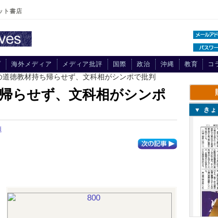
ット書店
プ
海外メディア
メディア批評
国際
政治
沖縄
教育
コ
中の道徳教材持ち帰らせず、文科相がシンポで批判
帰らせず、文科相がシンポ
▼ き
題