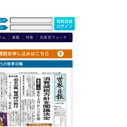
ラム
連載
特集
共産党ウォッチ
ょうの世界日報