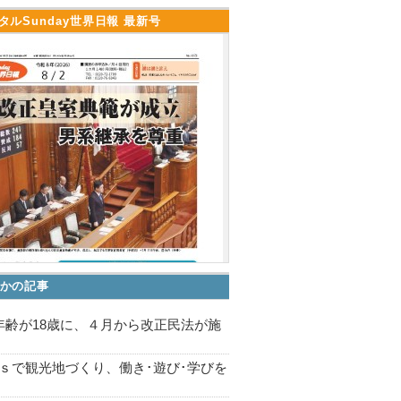
タルSunday世界日報 最新号
かの記事
年齢が18歳に、４月から改正民法が施
Gｓで観光地づくり、働き･遊び･学びを