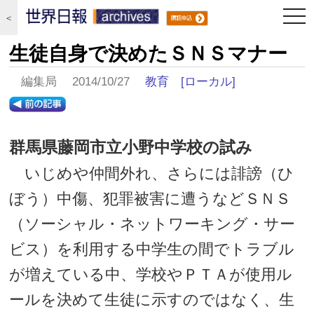
togg
＜
navi
生徒自身で決めたＳＮＳマナー
編集局 2014/10/27
教育
[ローカル]
群馬県藤岡市立小野中学校の試み
いじめや仲間外れ、さらには誹謗（ひ
ぼう）中傷、犯罪被害に遭うなどＳＮＳ
（ソーシャル・ネットワーキング・サー
ビス）を利用する中学生の間でトラブル
が増えている中、学校やＰＴＡが使用ル
ールを決めて生徒に示すのではなく、生