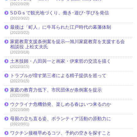
(2022/3/29)
SＤGｓで観光地づくり、働き･遊び･学びを発信
(2022/3/22)
最後は「町人」に牛耳られた江戸時代の幕藩体制
(2022/3/22)
家庭教育支援条例案を提示―旭川家庭教育を支援する会
相談役 上松丈夫氏
(2022/3/18)
土木技師・八田與一と画家・伊東哲の交流を描く
(2022/3/15)
トラブルが増す第三者による精子提供を巡って
(2022/3/15)
家庭の教育力低下、市民団体が条例案を提示
(2022/3/08)
ウクライナ危機勃発、楽しめる春はいつ来るのか
(2022/3/08)
母親の立ち直る姿、ボランティア活動の原動力に
(2022/3/01)
ワクチン接種早めるコツ、予約の空きを探すこと