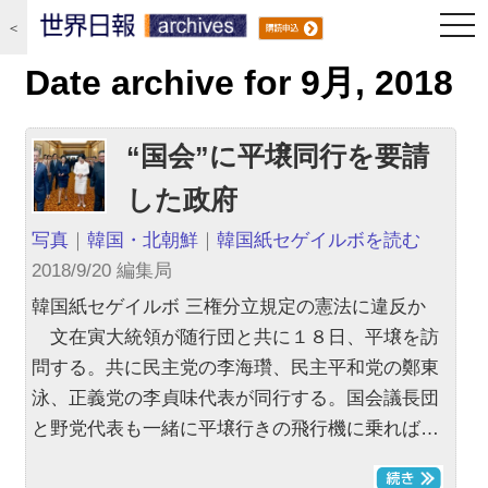
togg
＜
navi
Date archive for 9月, 2018
“国会”に平壌同行を要請
した政府
写真
｜
韓国・北朝鮮
｜
韓国紙セゲイルボを読む
2018/9/20 編集局
韓国紙セゲイルボ 三権分立規定の憲法に違反か
文在寅大統領が随行団と共に１８日、平壌を訪
問する。共に民主党の李海瓚、民主平和党の鄭東
泳、正義党の李貞味代表が同行する。国会議長団
と野党代表も一緒に平壌行きの飛行機に乗れば…