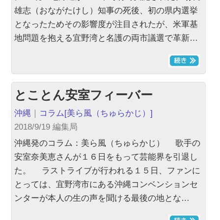
雄志（おながたけし）知事の死後、初の県内選挙
となったためその影響度が注目されたが、米軍基
地問題を抱える宜野湾と名護の両市議選で革新…
とことん安室フィーバー
沖縄
｜
コラム
[美ら風（ちゅらかじ）]
2018/9/19 編集局
沖縄発のコラム：美ら風（ちゅらかじ） 歌手の
安室奈美恵さんが１６日をもって芸能界を引退し
た。 ラストライブが行われる１５日、ファンに
とっては、宜野湾市にある沖縄コンベンションセ
ンターが本人の生の声を聞ける最後の地とな…