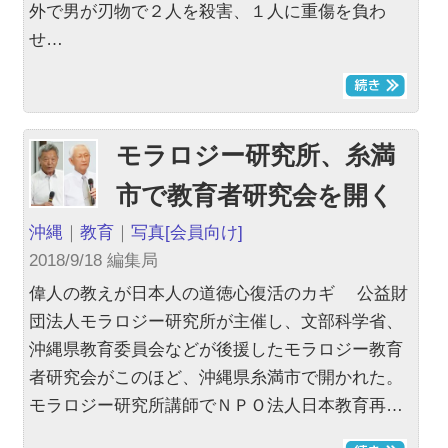
外で男が刃物で２人を殺害、１人に重傷を負わ
せ…
モラロジー研究所、糸満
市で教育者研究会を開く
沖縄
｜
教育
｜
写真
[会員向け]
2018/9/18 編集局
偉人の教えが日本人の道徳心復活のカギ 公益財
団法人モラロジー研究所が主催し、文部科学省、
沖縄県教育委員会などが後援したモラロジー教育
者研究会がこのほど、沖縄県糸満市で開かれた。
モラロジー研究所講師でＮＰＯ法人日本教育再…