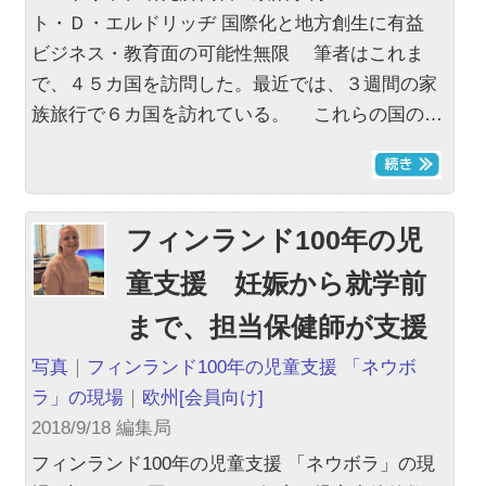
ト・Ｄ・エルドリッヂ 国際化と地方創生に有益
ビジネス・教育面の可能性無限 筆者はこれま
で、４５カ国を訪問した。最近では、３週間の家
族旅行で６カ国を訪れている。 これらの国の…
フィンランド100年の児
童支援 妊娠から就学前
まで、担当保健師が支援
写真
｜
フィンランド100年の児童支援 「ネウボ
ラ」の現場
｜
欧州
[会員向け]
2018/9/18 編集局
フィンランド100年の児童支援 「ネウボラ」の現