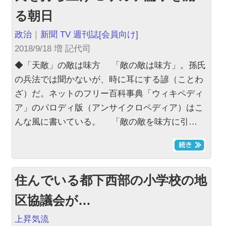
る朝日
政治
｜
新聞 TV 週刊誌
[会員向け]
2018/9/18 増 記代司
◆「天敵」の敵は味方 「敵の敵は味方」。孫氏
の兵法では聞かないが、時に耳にする諺（ことわ
ざ）だ。ネットのフリー百科事典「ウィキペディ
ア」のパロディ版（アンサイクロペディア）はこ
んな風に書いている。 「敵の敵を味方に引…
住んでいる都下西部の小学校の地
区協議会が…
上昇気流