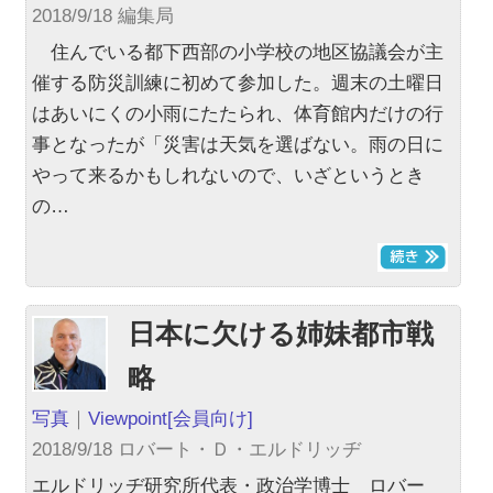
2018/9/18 編集局
住んでいる都下西部の小学校の地区協議会が主
催する防災訓練に初めて参加した。週末の土曜日
はあいにくの小雨にたたられ、体育館内だけの行
事となったが「災害は天気を選ばない。雨の日に
やって来るかもしれないので、いざというとき
の…
日本に欠ける姉妹都市戦
略
写真
｜
Viewpoint
[会員向け]
2018/9/18 ロバート・Ｄ・エルドリッヂ
エルドリッヂ研究所代表・政治学博士 ロバー