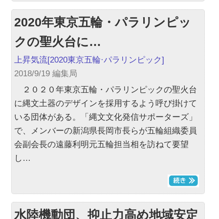
2020年東京五輪・パラリンピッ
クの聖火台に…
上昇気流
[2020東京五輪·パラリンピック]
2018/9/19 編集局
２０２０年東京五輪・パラリンピックの聖火台
に縄文土器のデザインを採用するよう呼び掛けて
いる団体がある。「縄文文化発信サポーターズ」
で、メンバーの新潟県長岡市長らが五輪組織委員
会副会長の遠藤利明元五輪担当相を訪ねて要望
し…
水陸機動団、抑止力高め地域安定