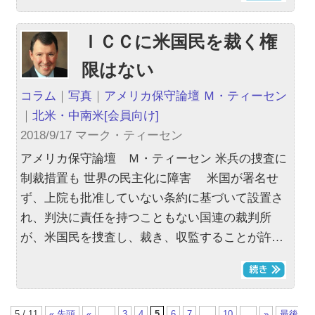
ＩＣＣに米国民を裁く権
限はない
コラム
｜
写真
｜
アメリカ保守論壇 Ｍ・ティーセン
｜
北米・中南米
[会員向け]
2018/9/17 マーク・ティーセン
アメリカ保守論壇 Ｍ・ティーセン 米兵の捜査に
制裁措置も 世界の民主化に障害 米国が署名せ
ず、上院も批准していない条約に基づいて設置さ
れ、判決に責任を持つこともない国連の裁判所
が、米国民を捜査し、裁き、収監することが許…
5 / 11
« 先頭
«
...
3
4
5
6
7
...
10
...
»
最後