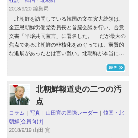
社説
｜
韓国・北朝鮮
2018/9/20 編集局
北朝鮮を訪問している韓国の文在寅大統領は、
金正恩朝鮮労働党委員長と首脳会談を行い、合意
文書「平壌共同宣言」に署名した。 だが最大の
焦点である北朝鮮の非核化をめぐっては、実質的
な進展があったとは言い難い。北朝鮮が本当に…
北朝鮮報道史の二つの汚
点
コラム
｜
写真
｜
山田寛の国際レーダー
｜
韓国・北
朝鮮
[会員向け]
2018/9/19 山田 寛