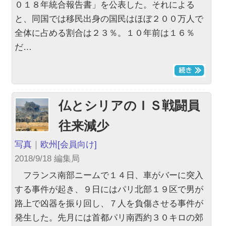
０１８年統合報告書」を公表した。それによる
と、同国では移民出身の国民はほぼ２００万人で
全体に占める割合は２３％。１０年前は１６％
だ…
仏とシリアのＩＳ戦闘員
往来減少
写真
｜
欧州
[会員向け]
2018/9/18 編集局
フランス南部ニームで１４日、車がバーに突入
する事件が起き、９日にはパリ北部１９区で男が
路上で凶器を振り回し、７人を負傷させる事件が
発生した。先月には首都パリ南西約３０キロの郊