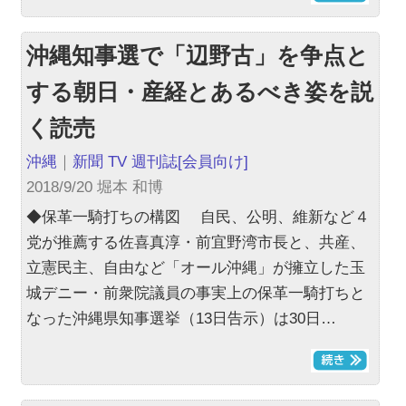
沖縄知事選で「辺野古」を争点と
する朝日・産経とあるべき姿を説
く読売
沖縄
｜
新聞 TV 週刊誌
[会員向け]
2018/9/20 堀本 和博
◆保革一騎打ちの構図 自民、公明、維新など４
党が推薦する佐喜真淳・前宜野湾市長と、共産、
立憲民主、自由など「オール沖縄」が擁立した玉
城デニー・前衆院議員の事実上の保革一騎打ちと
なった沖縄県知事選挙（13日告示）は30日…