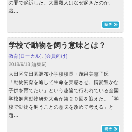
の罪で起訴した。大量殺人はなぜ起きたのか、
裁…
学校で動物を飼う意味とは？
教育
[ローカル]
,
[会員向け]
2018/9/18 編集局
大田区立田園調布小学校校長・茂呂美恵子氏
「動物飼育を通して生命を実感させ、情愛豊かな
子供を育てたい」という趣旨で行われている全国
学校飼育動物研究大会が第２０回を迎えた。「学
校で動物を飼うことの意味を改めて考える」と
題…