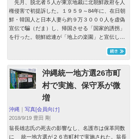
先月、脱北者５人が東京地裁に北朝鮮政府を人
権侵害で初提訴した。１９５９～84年に、在日朝
鮮・韓国人と日本人妻ら約９万３０００人を虚偽
宣伝で騙（だま）し、帰国させる「国家的誘拐」
を行った。朝鮮総連が「地上の楽園」と宣伝し…
沖縄統一地方選26市町
村で実施、保守系が微
増
沖縄
｜
写真
[会員向け]
2018/9/19 豊田 剛
翁長雄志氏の死去の影響なし、名護市は保革同数
に 統一地方選が２６市町村で実施された。翁長