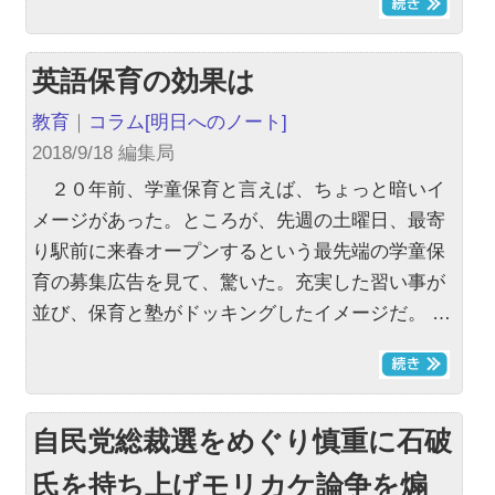
英語保育の効果は
教育
｜
コラム
[明日へのノート]
2018/9/18 編集局
２０年前、学童保育と言えば、ちょっと暗いイ
メージがあった。ところが、先週の土曜日、最寄
り駅前に来春オープンするという最先端の学童保
育の募集広告を見て、驚いた。充実した習い事が
並び、保育と塾がドッキングしたイメージだ。 …
自民党総裁選をめぐり慎重に石破
氏を持ち上げモリカケ論争を煽