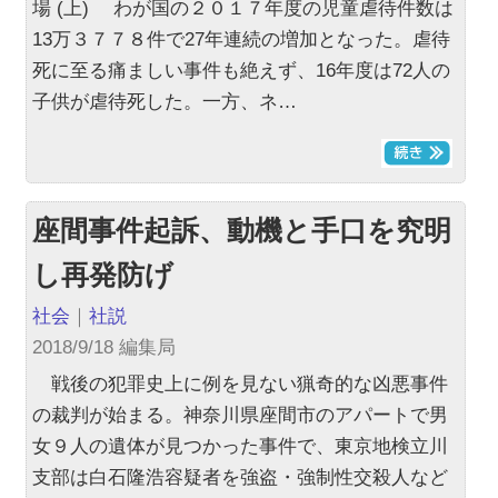
場 (上) わが国の２０１７年度の児童虐待件数は
13万３７７８件で27年連続の増加となった。虐待
死に至る痛ましい事件も絶えず、16年度は72人の
子供が虐待死した。一方、ネ…
座間事件起訴、動機と手口を究明
し再発防げ
社会
｜
社説
2018/9/18 編集局
戦後の犯罪史上に例を見ない猟奇的な凶悪事件
の裁判が始まる。神奈川県座間市のアパートで男
女９人の遺体が見つかった事件で、東京地検立川
支部は白石隆浩容疑者を強盗・強制性交殺人など