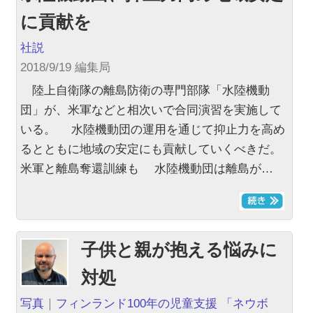
に貢献を
社説
2018/9/19 編集局
陸上自衛隊の離島防衛の専門部隊「水陸機動
団」が、米軍などと相次いで合同演習を実施して
いる。 水陸機動団の運用を通じて抑止力を高め
るとともに地域の安定にも貢献していくべきだ。
米軍と離島奪還訓練も 水陸機動団は離島が…
子供と親が抱える悩みに
対処
写真
｜
フィンランド100年の児童支援 「ネウボ