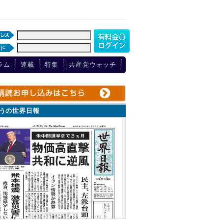
ラム
連載
特集
共産党ウォッチ
ょうの世界日報