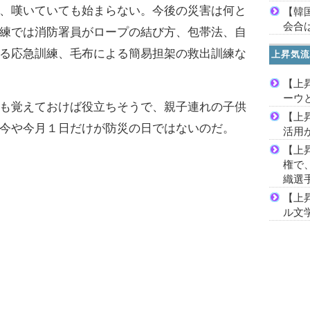
、嘆いていても始まらない。今後の災害は何と
【韓
会合は
練では消防署員がロープの結び方、包帯法、自
る応急訓練、毛布による簡易担架の救出訓練な
上昇気流
【上
ーウ
も覚えておけば役立ちそうで、親子連れの子供
【上
今や今月１日だけが防災の日ではないのだ。
活用
【上
権で
織選
【上
ル文