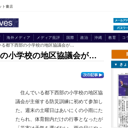
ット書店
プ
海外メディア
メディア批評
国際
政治
沖縄
教育
コ
でいる都下西部の小学校の地区協議会が…
の小学校の地区協議会が…
▼ き
住んでいる都下西部の小学校の地区協
議会が主催する防災訓練に初めて参加し
た。週末の土曜日はあいにくの小雨にた
たられ、体育館内だけの行事となったが