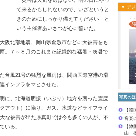
「災害は天気を選ばない。雨の日にやっ
▼ デジ
て来るかもしれないので、いざというと
きのためにしっかり備えてください」と
いう主催者あいさつが心に響いた。
大阪北部地震、岡山県倉敷市などに大被害をも
雨。７～８月のこれまた記録的な猛暑・炎暑で
台風21号の猛烈な風雨は、関西国際空港の滑
連インフラをマヒさせた。
写真のほ
明に、北海道胆振（いぶり）地方を襲った震度
クアウト）に陥り、ガス、水道などライフライ
【韓
甚大な被害が出た厚真町では今も多くの人が、不
音楽
【韓
ている。
由 