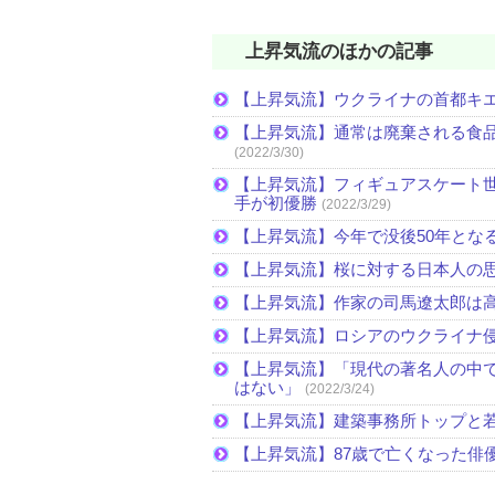
上昇気流のほかの記事
【上昇気流】ウクライナの首都キ
【上昇気流】通常は廃棄される食
(2022/3/30)
【上昇気流】フィギュアスケート
手が初優勝
(2022/3/29)
【上昇気流】今年で没後50年とな
【上昇気流】桜に対する日本人の
【上昇気流】作家の司馬遼太郎は
【上昇気流】ロシアのウクライナ
【上昇気流】「現代の著名人の中
はない」
(2022/3/24)
【上昇気流】建築事務所トップと
【上昇気流】87歳で亡くなった俳