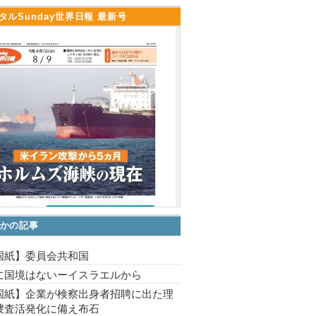
タルSunday世界日報 最新号
かの記事
国紙】委員会共和国
に国境はないーイスラエルから
国紙】企業が検察出身者招聘に出た理
捜査活発化に備え布石