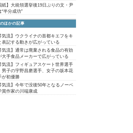
国紙】大統領選挙後19日ぶりの文・尹
“半分成功”
のほかの記事
昇気流】ウクライナの首都キエフをキ
と表記する動きが広がっている
昇気流】通常は廃棄される食品の有効
が大手食品メーカーで広がっている
昇気流】フィギュアスケート世界選手
、男子の宇野昌磨選手、女子の坂本花
手が初優勝
昇気流】今年で没後50年となるノーベ
学賞作家の川端康成