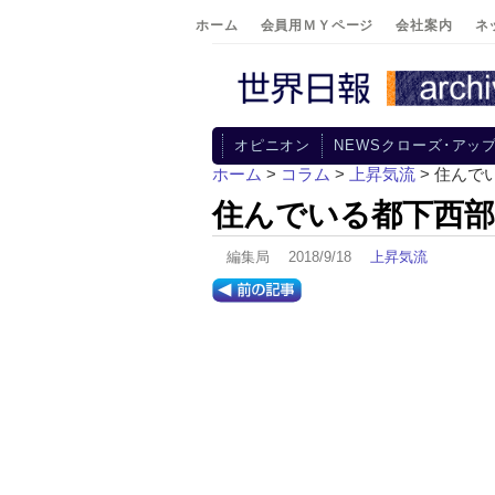
ホーム
会員用ＭＹページ
会社案内
ネ
オピニオン
NEWSクローズ･アッ
ホーム
>
コラム
>
上昇気流
> 住ん
住んでいる都下西部
編集局 2018/9/18
上昇気流