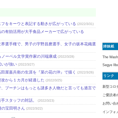
エフをキーウと表記する動きが広がっている
(2022/3/31)
品の有効活用が大手食品メーカーで広がっている
世界選手権で、男子の宇野昌磨選手、女子の坂本花織選
姉妹紙
るノーベル文学賞作家の川端康成
(2022/3/28)
The Wash
思いが強い
(2022/3/27)
Segye Ilb
高田屋嘉兵衛の生涯を『菜の花の沖』で描く
(2022/3/26)
リンク
侵攻から１カ月が経過した
(2022/3/25)
新型コロ
で、プーチンはもっとも謎多き人物だと言っても過言で
ご愛読者
若手スタッフの対話。
(2022/3/23)
お問い合
優の宝田明さん
(2022/3/22)
インフォ