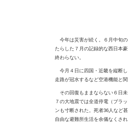
今年は災害が続く。６月中旬の
たらした７月の記録的な西日本豪
終わらない。
今月４日に四国・近畿を縦断した
走路が冠水するなど空港機能と関
その回復もままならない６日未
７の大地震では全道停電（ブラッ
ンも寸断された。死者36人など
自由な避難所生活を余儀なくされ