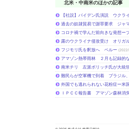
北米・中南米のほかの記事
【社説】バイデン氏演説 ウクラ
過去の奴隷貿易で謝罪要求 ジャ
コロナ禍で学んだ前向きな発想ー
露のウクライナ侵攻受け オリガ
フジモリ氏を釈放へ ペルー
(2022/
アマゾン熱帯雨林 ２月も記録的
南米チリ 左派ボリッチ氏が大統
難民らが空軍機で到着 ブラジル
外国でも逃れられない花粉症ー米
ＩＰＣＣ報告書 アマゾン森林消