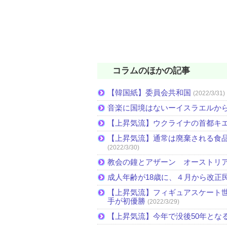
コラムのほかの記事
【韓国紙】委員会共和国
(2022/3/31)
音楽に国境はないーイスラエルか
【上昇気流】ウクライナの首都キ
【上昇気流】通常は廃棄される食
(2022/3/30)
教会の鐘とアザーン オーストリ
成人年齢が18歳に、４月から改正
【上昇気流】フィギュアスケート
手が初優勝
(2022/3/29)
【上昇気流】今年で没後50年とな