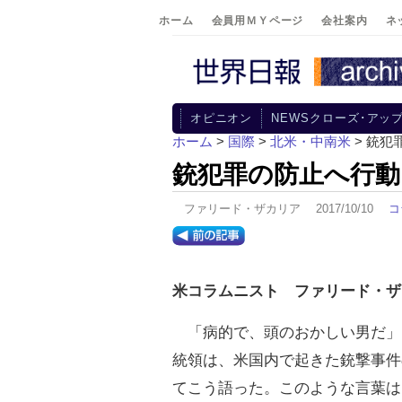
ホーム
会員用ＭＹページ
会社案内
ネ
オピニオン
NEWSクローズ･アッ
ホーム
>
国際
>
北米・中南米
> 銃犯
銃犯罪の防止へ行動
ファリード・ザカリア 2017/10/10
コ
米コラムニスト ファリード・ザ
「病的で、頭のおかしい男だ」
統領は、米国内で起きた銃撃事件
てこう語った。このような言葉は