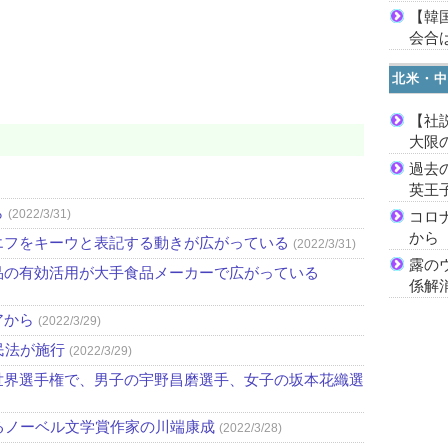
【韓
会合は
北米・中
【社
大限
過去
英王
ら
(2022/3/31)
コロ
から
エフをキーウと表記する動きが広がっている
(2022/3/31)
露の
品の有効活用が大手食品メーカーで広がっている
係解
アから
(2022/3/29)
民法が施行
(2022/3/29)
世界選手権で、男子の宇野昌磨選手、女子の坂本花織選
るノーベル文学賞作家の川端康成
(2022/3/28)