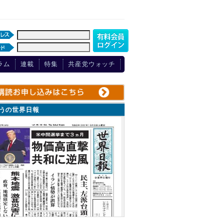
ラム
連載
特集
共産党ウォッチ
ょうの世界日報