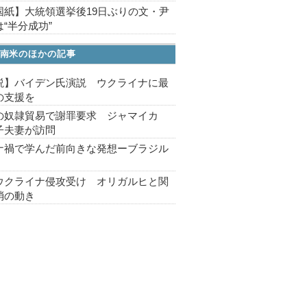
国紙】大統領選挙後19日ぶりの文・尹
“半分成功”
南米のほかの記事
説】バイデン氏演説 ウクライナに最
の支援を
の奴隷貿易で謝罪要求 ジャマイカ
子夫妻が訪問
ナ禍で学んだ前向きな発想ーブラジル
ウクライナ侵攻受け オリガルヒと関
消の動き