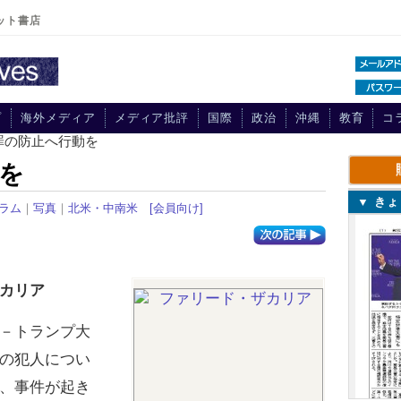
ット書店
プ
海外メディア
メディア批評
国際
政治
沖縄
教育
コ
罪の防止へ行動を
を
▼ き
ラム
｜
写真
｜
北米・中南米
[会員向け]
カリア
－トランプ大
の犯人につい
、事件が起き