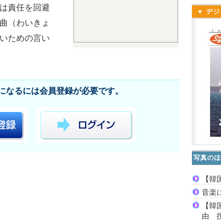
は責任を回避
▼ デジ
曲（わいきょ
いための言い
になるには会員登録が必要です。
写真のほ
【韓
音楽
【韓
由 