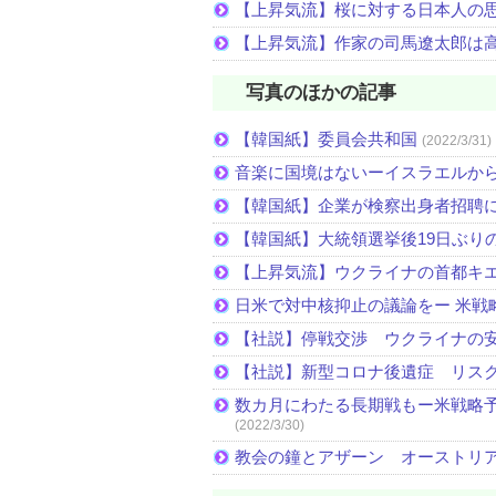
【上昇気流】桜に対する日本人の
【上昇気流】作家の司馬遼太郎は
写真のほかの記事
【韓国紙】委員会共和国
(2022/3/31)
音楽に国境はないーイスラエルか
【韓国紙】企業が検察出身者招聘
【韓国紙】大統領選挙後19日ぶりの
【上昇気流】ウクライナの首都キ
日米で対中核抑止の議論をー 米戦
【社説】停戦交渉 ウクライナの
【社説】新型コロナ後遺症 リス
数カ月にわたる長期戦もー米戦略予
(2022/3/30)
教会の鐘とアザーン オーストリ