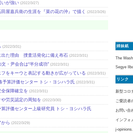
思いが強い
(2022/3/27)
高田屋嘉兵衛の生涯を『菜の花の沖』で描く
(2022/3/26)
姉妹紙
ら
(2022/3/31)
に出た理由 捜査活発化に備え布石
(2022/3/31)
The Wash
文・尹会合は“半分成功”
(2022/3/31)
Segye Ilb
エフをキーウと表記する動きが広がっている
(2022/3/31)
リンク
略予算評価センター トシ・ヨシハラ氏
(2022/3/31)
安全保障確立を
新型コロ
(2022/3/31)
クや労災認定の周知を
(2022/3/30)
ご愛読者
算評価センター上級研究員 トシ・ヨシハラ氏
お問い合
インフォ
アから
(2022/3/29)
j-opinion