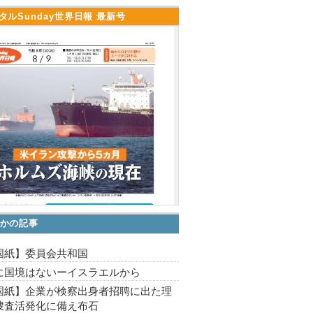
タルSunday世界日報 最新号
かの記事
国紙】委員会共和国
に国境はないーイスラエルから
国紙】企業が検察出身者招聘に出た理
捜査活発化に備え布石