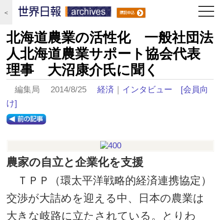
togg
＜
navi
北海道農業の活性化 一般社団法
人北海道農業サポート協会代表
理事 大沼康介氏に聞く
編集局 2014/8/25
経済
｜
インタビュー
[会員向
け]
農家の自立と企業化を支援
ＴＰＰ（環太平洋戦略的経済連携協定）
交渉が大詰めを迎える中、日本の農業は
大きな岐路に立たされている。とりわ