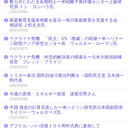
数カ月にわたる長期戦もー米戦略予算評価センター上級研
究員 トシ・ヨシハラ氏
(2022/3/30)
家庭教育支援条例案を提示―旭川家庭教育を支援する会
相談役 上松丈夫氏
(2022/3/18)
ウクライナ危機 「民主」VS「権威」の戦場ー米ヘリテー
ジ財団アジア研究センター長 ウォルター・ローマン氏
(2022/3/17)
ウクライナ危機 外交的解決策の模索をー元米大統領副補
佐官 フレッド・フライツ
(2022/3/15)
トリガー条項 国民目線で政治判断を－国民民主党 玉木雄一
郎代表
(2022/3/09)
今後の原発・エネルギー政策 諸葛宗男さん
(2022/3/08)
中国 侵攻の計算見直しかー米ハドソン研究所日本部副部長
ライリー・ウォルターズ氏
(2022/3/07)
アブドル・バハ没後１００周年式典に参加して