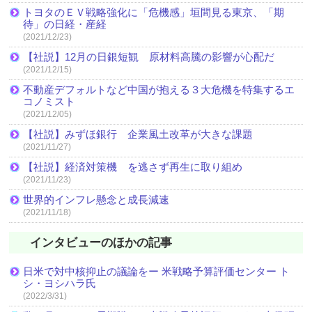
トヨタのＥＶ戦略強化に「危機感」垣間見る東京、「期
待」の日経・産経
(2021/12/23)
【社説】12月の日銀短観 原材料高騰の影響が心配だ
(2021/12/15)
不動産デフォルトなど中国が抱える３大危機を特集するエ
コノミスト
(2021/12/05)
【社説】みずほ銀行 企業風土改革が大きな課題
(2021/11/27)
【社説】経済対策機 を逃さず再生に取り組め
(2021/11/23)
世界的インフレ懸念と成長減速
(2021/11/18)
インタビューのほかの記事
日米で対中核抑止の議論をー 米戦略予算評価センター ト
シ・ヨシハラ氏
(2022/3/31)