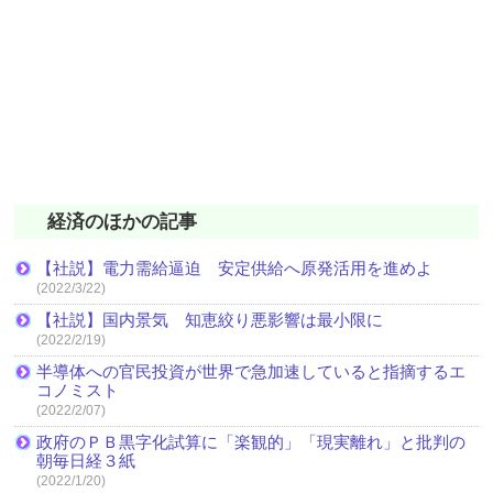
経済のほかの記事
【社説】電力需給逼迫 安定供給へ原発活用を進めよ
(2022/3/22)
【社説】国内景気 知恵絞り悪影響は最小限に
(2022/2/19)
半導体への官民投資が世界で急加速していると指摘するエ
コノミスト
(2022/2/07)
政府のＰＢ黒字化試算に「楽観的」「現実離れ」と批判の
朝毎日経３紙
(2022/1/20)