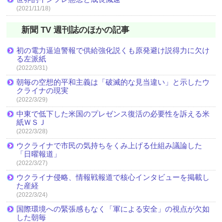
(2021/11/18)
新聞 TV 週刊誌のほかの記事
初の電力逼迫警報で供給強化説くも原発避け説得力に欠け
る左派紙
(2022/3/31)
朝毎の空想的平和主義は「破滅的な見当違い」と示したウ
クライナの現実
(2022/3/29)
中東で低下した米国のプレゼンス復活の必要性を訴える米
紙ＷＳＪ
(2022/3/28)
ウクライナで市民の気持ちをくみ上げる仕組み議論した
「日曜報道」
(2022/3/27)
ウクライナ侵略、情報戦報道で核心インタビューを掲載し
た産経
(2022/3/24)
国際環境への緊張感もなく「軍による安全」の視点が欠如
した朝毎