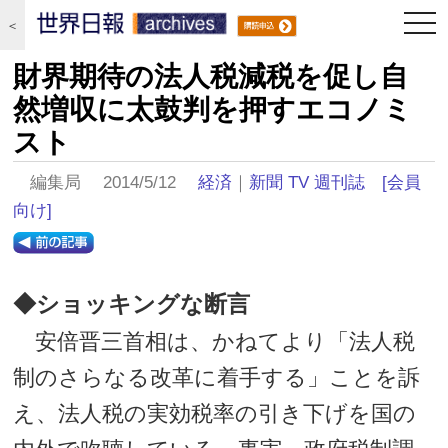
togg
＜
navi
財界期待の法人税減税を促し自
然増収に太鼓判を押すエコノミ
スト
編集局 2014/5/12
経済
｜
新聞 TV 週刊誌
[会員
向け]
◆ショッキングな断言
安倍晋三首相は、かねてより「法人税
制のさらなる改革に着手する」ことを訴
え、法人税の実効税率の引き下げを国の