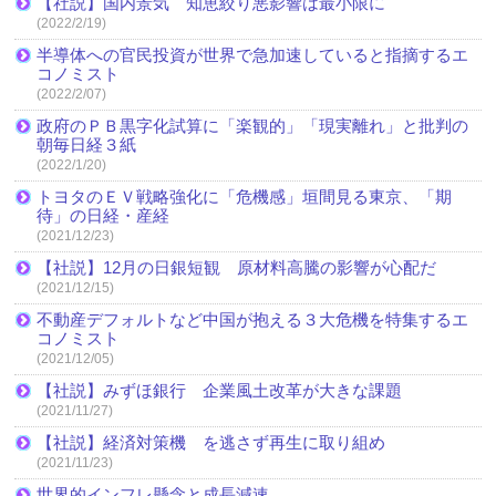
【社説】国内景気 知恵絞り悪影響は最小限に
(2022/2/19)
半導体への官民投資が世界で急加速していると指摘するエ
コノミスト
(2022/2/07)
政府のＰＢ黒字化試算に「楽観的」「現実離れ」と批判の
朝毎日経３紙
(2022/1/20)
トヨタのＥＶ戦略強化に「危機感」垣間見る東京、「期
待」の日経・産経
(2021/12/23)
【社説】12月の日銀短観 原材料高騰の影響が心配だ
(2021/12/15)
不動産デフォルトなど中国が抱える３大危機を特集するエ
コノミスト
(2021/12/05)
【社説】みずほ銀行 企業風土改革が大きな課題
(2021/11/27)
【社説】経済対策機 を逃さず再生に取り組め
(2021/11/23)
世界的インフレ懸念と成長減速