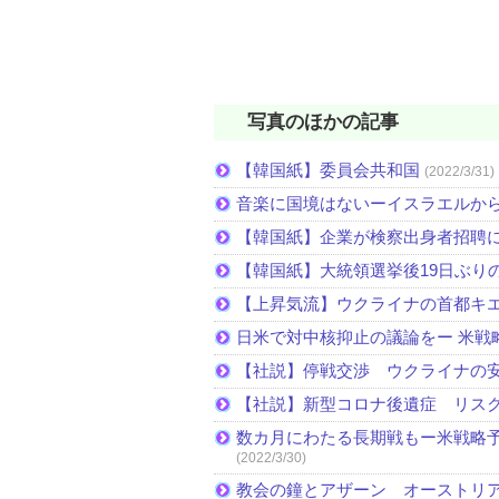
写真のほかの記事
【韓国紙】委員会共和国
(2022/3/31)
音楽に国境はないーイスラエルか
【韓国紙】企業が検察出身者招聘
【韓国紙】大統領選挙後19日ぶりの
【上昇気流】ウクライナの首都キ
日米で対中核抑止の議論をー 米戦
【社説】停戦交渉 ウクライナの
【社説】新型コロナ後遺症 リス
数カ月にわたる長期戦もー米戦略予
(2022/3/30)
教会の鐘とアザーン オーストリ