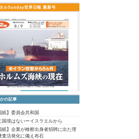
タルSunday世界日報 最新号
かの記事
国紙】委員会共和国
に国境はないーイスラエルから
国紙】企業が検察出身者招聘に出た理
捜査活発化に備え布石