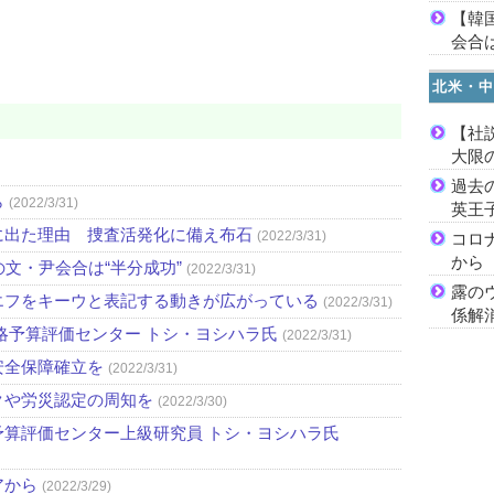
【韓
会合は
北米・中
【社
大限
過去
ら
(2022/3/31)
英王
に出た理由 捜査活発化に備え布石
(2022/3/31)
コロ
から
文・尹会合は“半分成功”
(2022/3/31)
露の
エフをキーウと表記する動きが広がっている
(2022/3/31)
係解
略予算評価センター トシ・ヨシハラ氏
(2022/3/31)
安全保障確立を
(2022/3/31)
クや労災認定の周知を
(2022/3/30)
算評価センター上級研究員 トシ・ヨシハラ氏
アから
(2022/3/29)