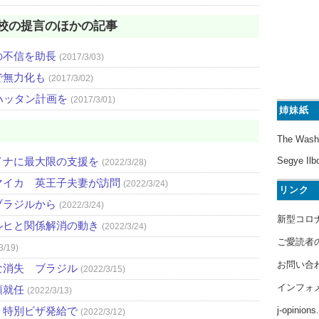
校の提言のほかの記事
の不信を助長
(2017/3/03)
で無力化も
(2017/3/02)
ハッタン計画を
(2017/3/01)
姉妹紙
The Wash
イナに最大限の支援を
Segye Ilb
(2022/3/28)
マイカ 英王子夫妻が訪問
(2022/3/24)
リンク
ブラジルから
(2022/3/24)
新型コロ
ルヒと関係解消の動き
(2022/3/24)
ご愛読者
3/19)
お問い合
な消失 ブラジル
(2022/3/15)
インフォ
領就任
(2022/3/13)
j-opinion
、特別ビザ発給で
(2022/3/12)