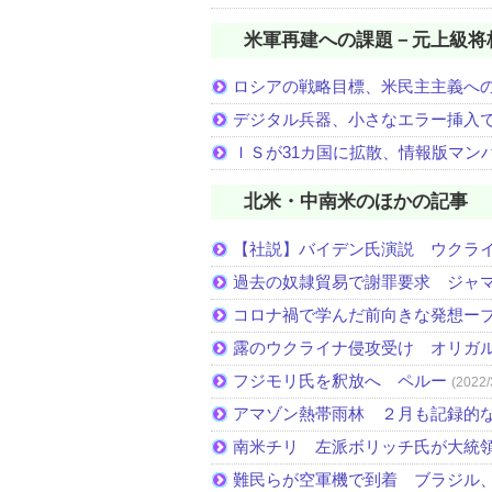
米軍再建への課題－元上級将
ロシアの戦略目標、米民主主義へ
デジタル兵器、小さなエラー挿入
ＩＳが31カ国に拡散、情報版マン
北米・中南米のほかの記事
【社説】バイデン氏演説 ウクラ
過去の奴隷貿易で謝罪要求 ジャ
コロナ禍で学んだ前向きな発想ー
露のウクライナ侵攻受け オリガ
フジモリ氏を釈放へ ペルー
(2022/
アマゾン熱帯雨林 ２月も記録的
南米チリ 左派ボリッチ氏が大統
難民らが空軍機で到着 ブラジル