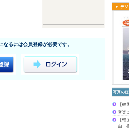
▼ デジ
になるには会員登録が必要です。
写真のほ
【韓
音楽
【韓
由 