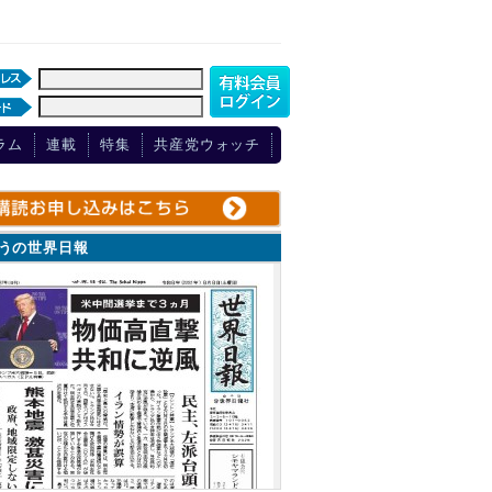
ラム
連載
特集
共産党ウォッチ
ょうの世界日報