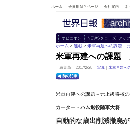
ホーム
会員用ＭＹページ
会社案内
ネ
オピニオン
NEWSクローズ･アッ
ホーム
>
連載
>
米軍再建への課題－
米軍再建への課題 
編集局 2017/2/28
写真
｜
米軍再建へ
米軍再建への課題－元上級将校の
カーター・ハム退役陸軍大将
自動的な歳出削減撤廃が