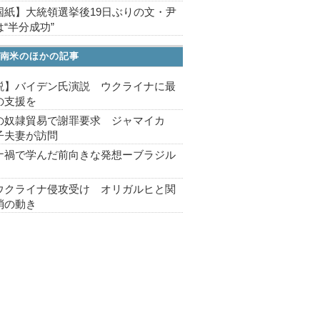
国紙】大統領選挙後19日ぶりの文・尹
“半分成功”
南米のほかの記事
説】バイデン氏演説 ウクライナに最
の支援を
の奴隷貿易で謝罪要求 ジャマイカ
子夫妻が訪問
ナ禍で学んだ前向きな発想ーブラジル
ウクライナ侵攻受け オリガルヒと関
消の動き