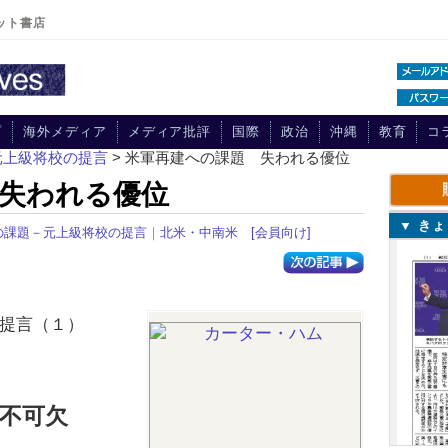
ット書店
プ
海外メディア
メディア批評
国際
政治
沖縄
教育
コ
元上級将校の提言
> 米軍再建への課題 失われる優位
失われる優位
▼ き
の課題－元上級将校の提言
｜
北米・中南米
[会員向け]
提言（１）
不可欠