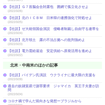
【社説】Ｇ７首脳会合対露包 囲網で孤立化させよ
(2022/3/26)
【社説】北のＩＣＢＭ 日米韓の連携強化で対処せよ
(2022/3/25)
【社説】ゼ大統領国会演説 侵略者制裁し自由守る連帯を
(2022/3/24)
【社説】北方領土 露の不法占拠への批判強めよ
(2022/3/23)
【社説】電力需給逼迫 安定供給へ原発活用を進めよ
(2022/3/22)
北米・中南米のほかの記事
【社説】バイデン氏演説 ウクライナに最大限の支援を
(2022/3/28)
過去の奴隷貿易で謝罪要求 ジャマイカ 英王子夫妻が訪
問
(2022/3/24)
コロナ禍で学んだ前向きな発想ーブラジルから