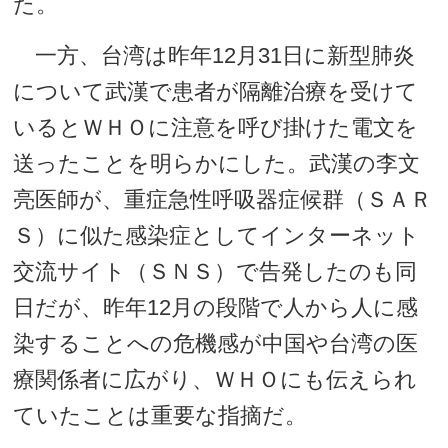
た。
一方、台湾は昨年12月31日に新型肺炎
について武漢で患者が隔離治療を受けて
いるとＷＨＯに注意を呼び掛けた電文を
送ったことを明らかにした。武漢の李文
亮医師が、重症急性呼吸器症候群（ＳＡＲ
Ｓ）に似た感染症としてインターネット
交流サイト（ＳＮＳ）で告発したのも同
日だが、昨年12月の段階で人から人に感
染することへの危機感が中国や台湾の医
療関係者に広がり、ＷＨＯにも伝えられ
ていたことは重要な指摘だ。