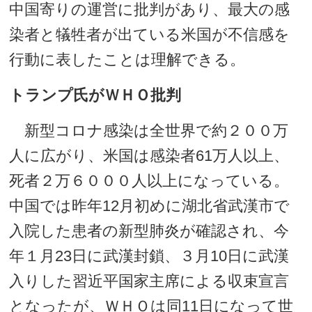
中国寄りの運営に批判があり、最大の感
染者と犠牲者が出ている米国が不信感を
行動に表したことは理解できる。
トランプ氏がＷＨＯ批判
新型コロナ感染は全世界で約２００万
人に広がり、米国は感染者61万人以上、
死者２万６０００人以上になっている。
中国では昨年12月初めに湖北省武漢市で
入院した患者の新型肺炎が確認され、今
年１月23日に武漢封鎖、３月10日に武漢
入りした習近平国家主席による収束宣言
となったが、ＷＨＯは同11日になって世