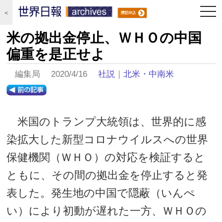
togg
＜
navi
米の拠出金停止、ＷＨＯの中国
偏重を是正せよ
編集局 2020/4/16
社説
｜
北米・中南米
米国のトランプ大統領は、世界的に感
染拡大した新型コロナウイルスへの世界
保健機関（ＷＨＯ）の対応を検証すると
ともに、その間の拠出金を停止すると発
表した。発生地の中国で隠蔽（いんぺ
い）により初動が遅れた一方、ＷＨＯの