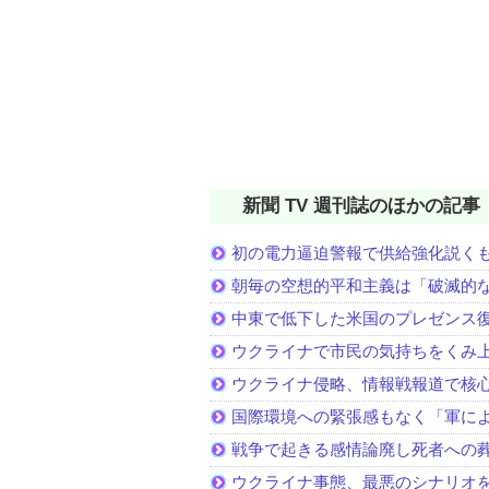
新聞 TV 週刊誌のほかの記事
初の電力逼迫警報で供給強化説く
朝毎の空想的平和主義は「破滅的
中東で低下した米国のプレゼンス
ウクライナで市民の気持ちをくみ
ウクライナ侵略、情報戦報道で核
国際環境への緊張感もなく「軍に
戦争で起きる感情論廃し死者への
ウクライナ事態、最悪のシナリオ