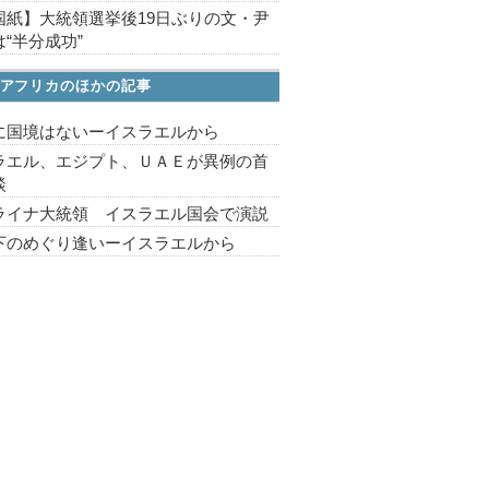
国紙】大統領選挙後19日ぶりの文・尹
“半分成功”
アフリカのほかの記事
に国境はないーイスラエルから
ラエル、エジプト、ＵＡＥが異例の首
談
ライナ大統領 イスラエル国会で演説
下のめぐり逢いーイスラエルから