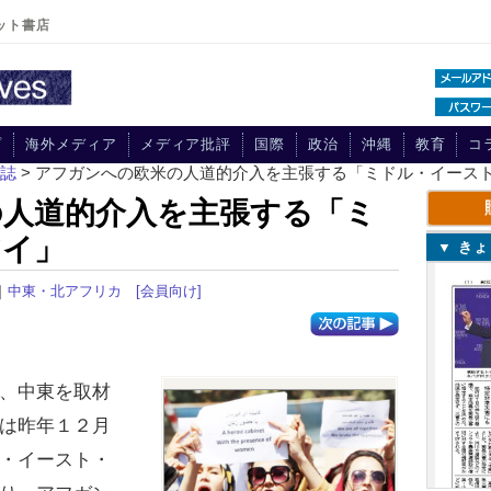
ット書店
プ
海外メディア
メディア批評
国際
政治
沖縄
教育
コ
刊誌
> アフガンへの欧米の人道的介入を主張する「ミドル・イース
の人道的介入を主張する「ミ
アイ」
▼ き
｜
中東・北アフリカ
[会員向け]
、中東を取材
は昨年１２月
・イースト・