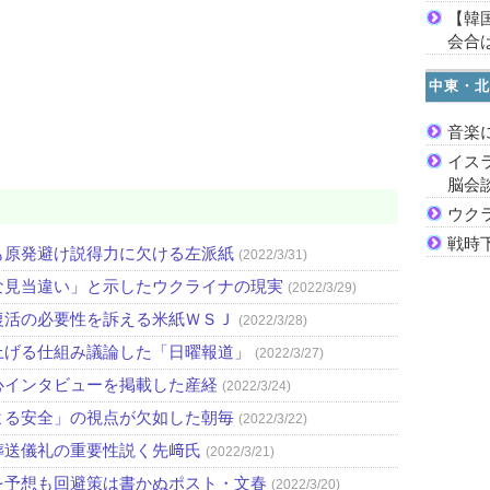
【韓
会合は
中東・北
音楽
イス
脳会
ウク
戦時
も原発避け説得力に欠ける左派紙
(2022/3/31)
な見当違い」と示したウクライナの現実
(2022/3/29)
復活の必要性を訴える米紙ＷＳＪ
(2022/3/28)
上げる仕組み議論した「日曜報道」
(2022/3/27)
心インタビューを掲載した産経
(2022/3/24)
よる安全」の視点が欠如した朝毎
(2022/3/22)
葬送儀礼の重要性説く先﨑氏
(2022/3/21)
を予想も回避策は書かぬポスト・文春
(2022/3/20)