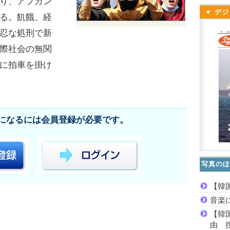
り、アフガン
▼ デジ
る。飢餓、経
忍な処刑で新
際社会の無関
に拍車を掛け
になるには会員登録が必要です。
写真のほ
【韓
音楽
【韓
由 