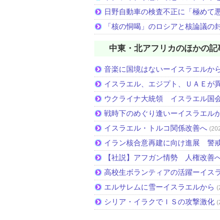
日野自動車の検査不正に「極めて
「核の恫喝」のロシアと核論議の
中東・北アフリカのほかの記
音楽に国境はないーイスラエルか
イスラエル、エジプト、ＵＡＥが
ウクライナ大統領 イスラエル国
戦時下のめぐり逢いーイスラエル
イスラエル・トルコ関係改善へ
(20
イラン核合意再建に向け進展 警
【社説】アフガン情勢 人権改善
高校生ボランティアの活躍ーイス
エルサレムに雪ーイスラエルから
(
シリア・イラクでＩＳの攻撃激化
(