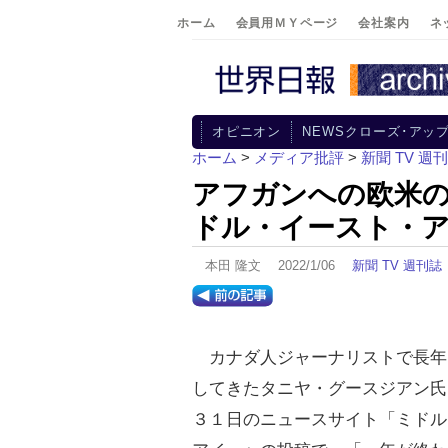
ホーム
会員用ＭＹページ
会社案内
ネ
オピニオン
NEWSクローズ･アッ
ホーム
>
メディア批評
>
新聞 TV 週
アフガンへの欧米
ドル・イースト・
本田 隆文 2022/1/06
新聞 TV 週刊誌
カナダ人ジャーナリストで長年
してきたタニヤ・グースジアン氏
３１日のニュースサイト「ミドル