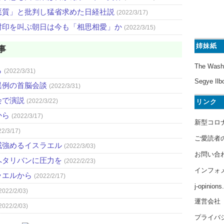
悪質」と批判し猛省求めた日経社説
(2022/3/17)
封印を叫ぶ朝日は今も「相思相愛」か
(2022/3/15)
姉妹紙
事
The Wash
ら
(2022/3/31)
Segye Ilb
異例の首脳会談
(2022/3/31)
会で演説
(2022/3/22)
リンク
から
(2022/3/17)
新型コロ
22/3/17)
ご愛読者
戒強めるイスラエル
(2022/3/03)
お問い合
へタリバンに圧力を
(2022/2/23)
インフォ
ラエルから
(2022/2/17)
j-opinion
2022/2/03)
運営会社
2022/2/03)
プライバ