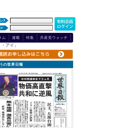
ラム
連載
特集
共産党ウォッチ
ト・アイ」
ょうの世界日報