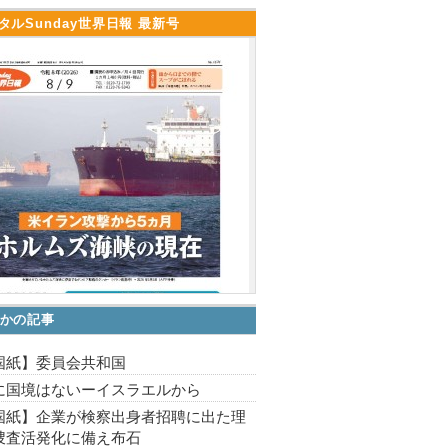
タルSunday世界日報 最新号
かの記事
国紙】委員会共和国
に国境はないーイスラエルから
国紙】企業が検察出身者招聘に出た理
捜査活発化に備え布石