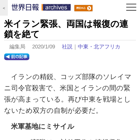
togg
＜
navi
米イラン緊張、両国は報復の連
鎖を絶て
編集局 2020/1/09
社説
｜
中東・北アフリカ
イランの精鋭、コッズ部隊のソレイマ
ニ司令官殺害で、米国とイランの間の緊
張が高まっている。再び中東を戦場とし
ないため双方の自制が必要だ。
米軍基地にミサイル