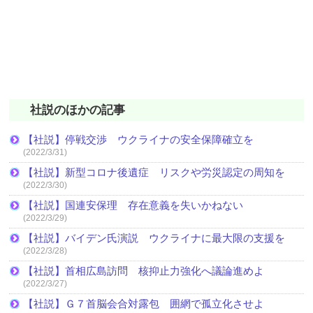
社説のほかの記事
【社説】停戦交渉 ウクライナの安全保障確立を
(2022/3/31)
【社説】新型コロナ後遺症 リスクや労災認定の周知を
(2022/3/30)
【社説】国連安保理 存在意義を失いかねない
(2022/3/29)
【社説】バイデン氏演説 ウクライナに最大限の支援を
(2022/3/28)
【社説】首相広島訪問 核抑止力強化へ議論進めよ
(2022/3/27)
【社説】Ｇ７首脳会合対露包 囲網で孤立化させよ