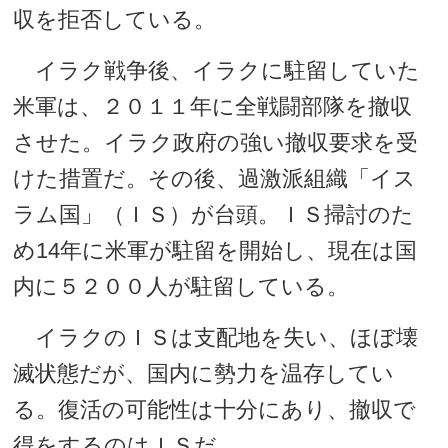
収を拒否している。
イラク戦争後、イラクに駐留していた
米軍は、２０１１年に全戦闘部隊を撤収
させた。イラク政府の強い撤収要求を受
けた措置だ。その後、過激派組織「イス
ラム国」（ＩＳ）が台頭。ＩＳ掃討のた
め14年に米軍が駐留を開始し、現在は国
内に５２００人が駐留している。
イラクのＩＳは支配地を失い、ほぼ壊
滅状態だが、国内に勢力を温存してい
る。復活の可能性は十分にあり、撤収で
得をするのはＩＳだ。