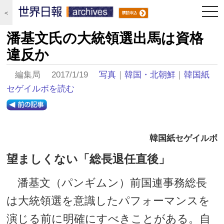
togg
＜
navi
潘基文氏の大統領選出馬は資格
違反か
編集局 2017/1/19
写真
｜
韓国・北朝鮮
｜
韓国紙
セゲイルボを読む
韓国紙セゲイルボ
望ましくない「総長退任直後」
潘基文（パンギムン）前国連事務総長
は大統領選を意識したパフォーマンスを
演じる前に明確にすべきことがある。自