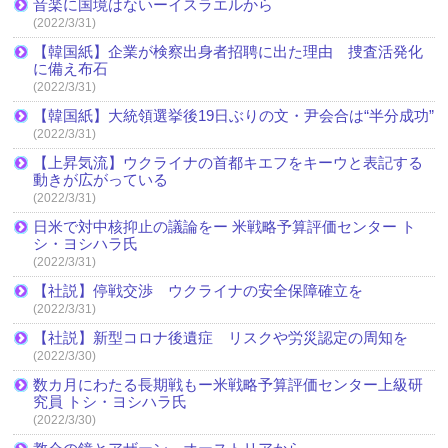
音楽に国境はないーイスラエルから
(2022/3/31)
【韓国紙】企業が検察出身者招聘に出た理由 捜査活発化
に備え布石
(2022/3/31)
【韓国紙】大統領選挙後19日ぶりの文・尹会合は“半分成功”
(2022/3/31)
【上昇気流】ウクライナの首都キエフをキーウと表記する
動きが広がっている
(2022/3/31)
日米で対中核抑止の議論をー 米戦略予算評価センター ト
シ・ヨシハラ氏
(2022/3/31)
【社説】停戦交渉 ウクライナの安全保障確立を
(2022/3/31)
【社説】新型コロナ後遺症 リスクや労災認定の周知を
(2022/3/30)
数カ月にわたる長期戦もー米戦略予算評価センター上級研
究員 トシ・ヨシハラ氏
(2022/3/30)