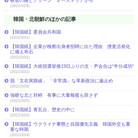
教会の鐘とアザーン オーストリアから
(2022/3/29)
韓国・北朝鮮のほかの記事
【韓国紙】委員会共和国
(2022/3/31)
【韓国紙】企業が検察出身者招聘に出た理由 捜査活発化
に備え布石
(2022/3/31)
【韓国紙】大統領選挙後19日ぶりの文・尹会合は“半分成功”
(2022/3/31)
脱「文在寅路線」 「非常識」な革新政治に歯止め
(2022/3/26)
強硬な北と対峙 有事に大量報復も辞さず
(2022/3/25)
【韓国紙】青瓦台、歴史の中に
(2022/3/24)
【韓国紙】ウクライナ事態と自国優先主義 韓国外交も重
要な時期
(2022/3/24)