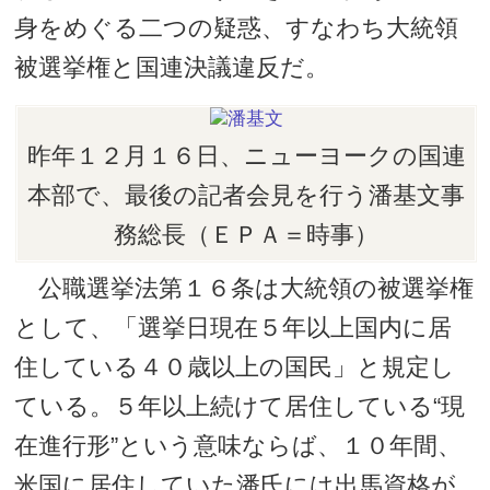
身をめぐる二つの疑惑、すなわち大統領
被選挙権と国連決議違反だ。
昨年１２月１６日、ニューヨークの国連
本部で、最後の記者会見を行う潘基文事
務総長（ＥＰＡ＝時事）
公職選挙法第１６条は大統領の被選挙権
として、「選挙日現在５年以上国内に居
住している４０歳以上の国民」と規定し
ている。５年以上続けて居住している“現
在進行形”という意味ならば、１０年間、
米国に居住していた潘氏には出馬資格が