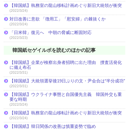
【韓国紙】執務室の龍山移転計画めぐり新旧大統領が衝突
(2022/3/24)
対日改善に意欲 「徴用工」「慰安婦」の棘抜くか
(2022/3/24)
「日米韓」復元へ 中朝の脅威に断固対応
(2022/3/23)
韓国紙セゲイルボを読むのほかの記事
【韓国紙】企業が検察出身者招聘に出た理由 捜査活発化
に備え布石
(2022/3/31)
【韓国紙】大統領選挙後19日ぶりの文・尹会合は“半分成功”
(2022/3/31)
【韓国紙】ウクライナ事態と自国優先主義 韓国外交も重
要な時期
(2022/3/24)
【韓国紙】執務室の龍山移転計画めぐり新旧大統領が衝突
(2022/3/24)
【韓国紙】韓日関係の改善は慎重姿勢で臨め