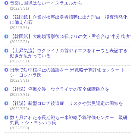
音楽に国境はないーイスラエルから
(2022/3/31)
【韓国紙】企業が検察出身者招聘に出た理由 捜査活発化
に備え布石
(2022/3/31)
【韓国紙】大統領選挙後19日ぶりの文・尹会合は“半分成功”
(2022/3/31)
【上昇気流】ウクライナの首都キエフをキーウと表記する
動きが広がっている
(2022/3/31)
日米で対中核抑止の議論をー 米戦略予算評価センター ト
シ・ヨシハラ氏
(2022/3/31)
【社説】停戦交渉 ウクライナの安全保障確立を
(2022/3/31)
【社説】新型コロナ後遺症 リスクや労災認定の周知を
(2022/3/30)
数カ月にわたる長期戦もー米戦略予算評価センター上級研
究員 トシ・ヨシハラ氏
(2022/3/30)