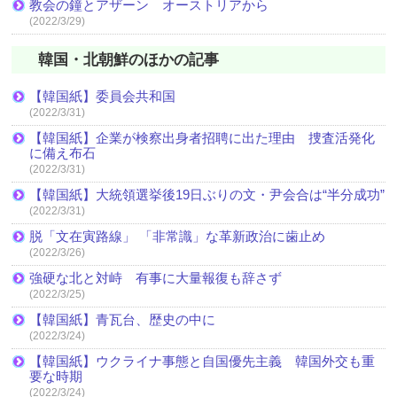
教会の鐘とアザーン オーストリアから
(2022/3/29)
韓国・北朝鮮のほかの記事
【韓国紙】委員会共和国
(2022/3/31)
【韓国紙】企業が検察出身者招聘に出た理由 捜査活発化
に備え布石
(2022/3/31)
【韓国紙】大統領選挙後19日ぶりの文・尹会合は“半分成功”
(2022/3/31)
脱「文在寅路線」 「非常識」な革新政治に歯止め
(2022/3/26)
強硬な北と対峙 有事に大量報復も辞さず
(2022/3/25)
【韓国紙】青瓦台、歴史の中に
(2022/3/24)
【韓国紙】ウクライナ事態と自国優先主義 韓国外交も重
要な時期
(2022/3/24)