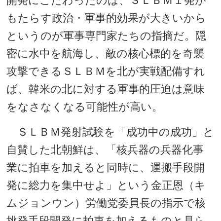
開発にこだわったのは、ＳＬＢＭ１発が
もたらす政治・軍事的効果が大きいから
というのが軍事専門家たちの指摘だ。隠
密に水中を航海し、敵の核心標的を奇襲
攻撃できるＳＬＢＭを北が実戦配備すれ
ば、韓米の北に対する軍事的圧迫は意味
をなさなくなる可能性が高い。
ＳＬＢＭ発射試験を「成功中の成功」と
自賛した北朝鮮は、「核兵器の兵器化事
業に拍車を加えると同時に、運搬手段開
発に総力を集中せよ」という金正恩（キ
ムジョンウン）労働党委員長の指示で核
挑発手段開発に拍車を加えるものと見ら