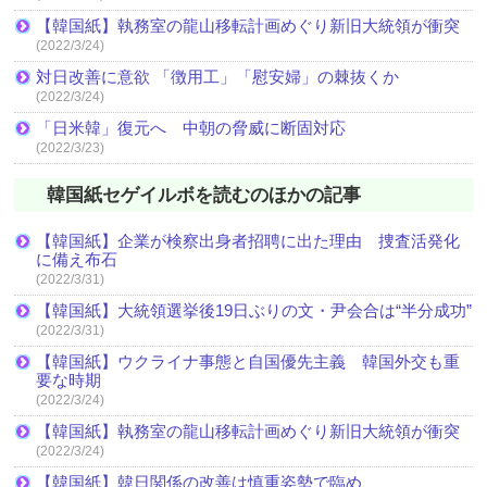
【韓国紙】執務室の龍山移転計画めぐり新旧大統領が衝突
(2022/3/24)
対日改善に意欲 「徴用工」「慰安婦」の棘抜くか
(2022/3/24)
「日米韓」復元へ 中朝の脅威に断固対応
(2022/3/23)
韓国紙セゲイルボを読むのほかの記事
【韓国紙】企業が検察出身者招聘に出た理由 捜査活発化
に備え布石
(2022/3/31)
【韓国紙】大統領選挙後19日ぶりの文・尹会合は“半分成功”
(2022/3/31)
【韓国紙】ウクライナ事態と自国優先主義 韓国外交も重
要な時期
(2022/3/24)
【韓国紙】執務室の龍山移転計画めぐり新旧大統領が衝突
(2022/3/24)
【韓国紙】韓日関係の改善は慎重姿勢で臨め