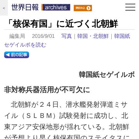
togg
＜
navi
「核保有国」に近づく北朝鮮
編集局 2016/9/01
写真
｜
韓国・北朝鮮
｜
韓国紙
セゲイルボを読む
韓国紙セゲイルボ
非対称兵器活用が不可欠に
北朝鮮が２４日、潜水艦発射弾道ミサ
イル（ＳＬＢＭ）試験発射に成功し、北
東アジア安保地形が揺れている。北朝鮮
が予想より早く核保有国のステイタスに