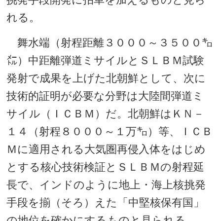
れる。
舞水端（射程距離３０００～３５００㌔
㍍）中距離弾道ミサイルとＳＬＢＭ試験
発射で成果を上げた北朝鮮として、次に
技術的証明が必要な分野は大陸間弾道ミ
サイル（ＩＣＢＭ）だ。北朝鮮はＫＮ－
１４（射程８０００～１万㌔）等、ＩＣＢ
Ｍに適用される大気圏再侵入体をはじめ
とする核心技術検証とＳＬＢＭの射程延
長で、インドのように地上・海上核挑発
手段を揃（そろ）えた「中堅核保有国」
の地位を確かにするものと見られる。