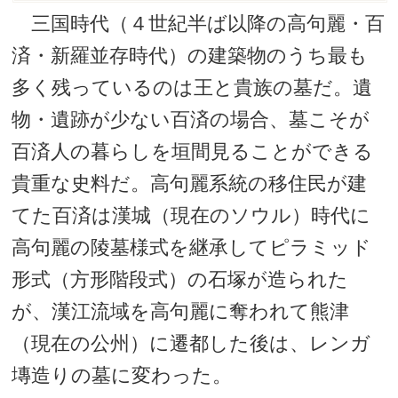
三国時代（４世紀半ば以降の高句麗・百
済・新羅並存時代）の建築物のうち最も
多く残っているのは王と貴族の墓だ。遺
物・遺跡が少ない百済の場合、墓こそが
百済人の暮らしを垣間見ることができる
貴重な史料だ。高句麗系統の移住民が建
てた百済は漢城（現在のソウル）時代に
高句麗の陵墓様式を継承してピラミッド
形式（方形階段式）の石塚が造られた
が、漢江流域を高句麗に奪われて熊津
（現在の公州）に遷都した後は、レンガ
塼造りの墓に変わった。