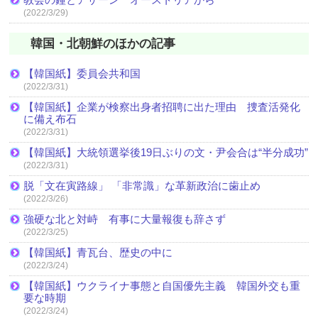
(2022/3/29)
韓国・北朝鮮のほかの記事
【韓国紙】委員会共和国
(2022/3/31)
【韓国紙】企業が検察出身者招聘に出た理由 捜査活発化
に備え布石
(2022/3/31)
【韓国紙】大統領選挙後19日ぶりの文・尹会合は“半分成功”
(2022/3/31)
脱「文在寅路線」 「非常識」な革新政治に歯止め
(2022/3/26)
強硬な北と対峙 有事に大量報復も辞さず
(2022/3/25)
【韓国紙】青瓦台、歴史の中に
(2022/3/24)
【韓国紙】ウクライナ事態と自国優先主義 韓国外交も重
要な時期
(2022/3/24)