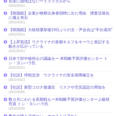
音楽に国境はないーイスラエルから
(2022/3/31)
【韓国紙】企業が検察出身者招聘に出た理由 捜査活発化
に備え布石
(2022/3/31)
【韓国紙】大統領選挙後19日ぶりの文・尹会合は“半分成功”
(2022/3/31)
【上昇気流】ウクライナの首都キエフをキーウと表記する
動きが広がっている
(2022/3/31)
日米で対中核抑止の議論をー 米戦略予算評価センター ト
シ・ヨシハラ氏
(2022/3/31)
【社説】停戦交渉 ウクライナの安全保障確立を
(2022/3/31)
【社説】新型コロナ後遺症 リスクや労災認定の周知を
(2022/3/30)
数カ月にわたる長期戦もー米戦略予算評価センター上級研
究員 トシ・ヨシハラ氏
(2022/3/30)
教会の鐘とアザーン オーストリアから