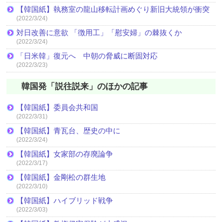
【韓国紙】執務室の龍山移転計画めぐり新旧大統領が衝突
(2022/3/24)
対日改善に意欲 「徴用工」「慰安婦」の棘抜くか
(2022/3/24)
「日米韓」復元へ 中朝の脅威に断固対応
(2022/3/23)
韓国発「説往説来」のほかの記事
【韓国紙】委員会共和国
(2022/3/31)
【韓国紙】青瓦台、歴史の中に
(2022/3/24)
【韓国紙】女家部の存廃論争
(2022/3/17)
【韓国紙】金剛松の群生地
(2022/3/10)
【韓国紙】ハイブリッド戦争
(2022/3/03)