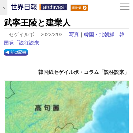
togg
＜
navi
武寧王陵と建業人
セゲイルボ 2022/2/03
写真
｜
韓国・北朝鮮
｜
韓
国発「説往説来」
韓国紙セゲイルボ・コラム「説往説来」