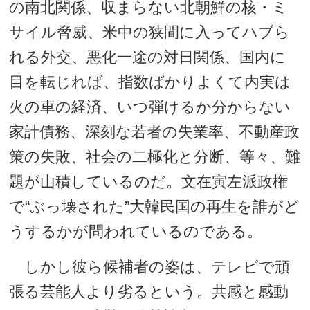
の南北関係、収まらない北朝鮮の核・ミ
サイル脅威、米中の狭間に入ってハブら
れる外交、悪化一途の対日関係、国内に
目を転じれば、指数ばかりよくて内実は
火の車の経済、いつ弾けるか分からない
家計債務、深刻な若者の失業率、不動産政
策の失敗、社会の二極化と分断、等々、難
題が山積しているのだ。文在寅左派政権
で“ぶっ壊された”大韓民国の再生を誰がど
うするかが問われているのである。
しかし彼ら候補者の姿は、テレビで頑
張る芸能人より劣るという。共感と感動