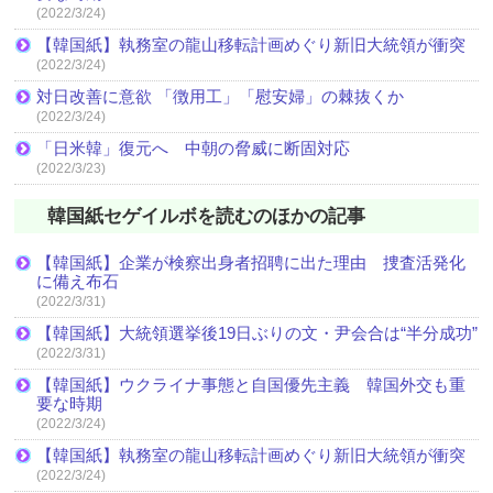
(2022/3/24)
【韓国紙】執務室の龍山移転計画めぐり新旧大統領が衝突
(2022/3/24)
対日改善に意欲 「徴用工」「慰安婦」の棘抜くか
(2022/3/24)
「日米韓」復元へ 中朝の脅威に断固対応
(2022/3/23)
韓国紙セゲイルボを読むのほかの記事
【韓国紙】企業が検察出身者招聘に出た理由 捜査活発化
に備え布石
(2022/3/31)
【韓国紙】大統領選挙後19日ぶりの文・尹会合は“半分成功”
(2022/3/31)
【韓国紙】ウクライナ事態と自国優先主義 韓国外交も重
要な時期
(2022/3/24)
【韓国紙】執務室の龍山移転計画めぐり新旧大統領が衝突
(2022/3/24)