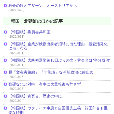
教会の鐘とアザーン オーストリアから
(2022/3/29)
韓国・北朝鮮のほかの記事
【韓国紙】委員会共和国
(2022/3/31)
【韓国紙】企業が検察出身者招聘に出た理由 捜査活発化
に備え布石
(2022/3/31)
【韓国紙】大統領選挙後19日ぶりの文・尹会合は“半分成功”
(2022/3/31)
脱「文在寅路線」 「非常識」な革新政治に歯止め
(2022/3/26)
強硬な北と対峙 有事に大量報復も辞さず
(2022/3/25)
【韓国紙】青瓦台、歴史の中に
(2022/3/24)
【韓国紙】ウクライナ事態と自国優先主義 韓国外交も重
要な時期