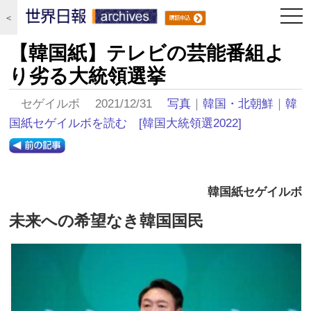
togg
＜
navi
【韓国紙】テレビの芸能番組よ
り劣る大統領選挙
セゲイルボ 2021/12/31
写真
｜
韓国・北朝鮮
｜
韓
国紙セゲイルボを読む
[韓国大統領選2022]
韓国紙セゲイルボ
未来への希望なき韓国国民