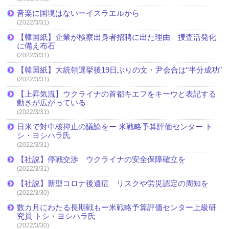
音楽に国境はないーイスラエルから
(2022/3/31)
【韓国紙】企業が検察出身者招聘に出た理由 捜査活発化
に備え布石
(2022/3/31)
【韓国紙】大統領選挙後19日ぶりの文・尹会合は“半分成功”
(2022/3/31)
【上昇気流】ウクライナの首都キエフをキーウと表記する
動きが広がっている
(2022/3/31)
日米で対中核抑止の議論をー 米戦略予算評価センター ト
シ・ヨシハラ氏
(2022/3/31)
【社説】停戦交渉 ウクライナの安全保障確立を
(2022/3/31)
【社説】新型コロナ後遺症 リスクや労災認定の周知を
(2022/3/30)
数カ月にわたる長期戦もー米戦略予算評価センター上級研
究員 トシ・ヨシハラ氏
(2022/3/30)