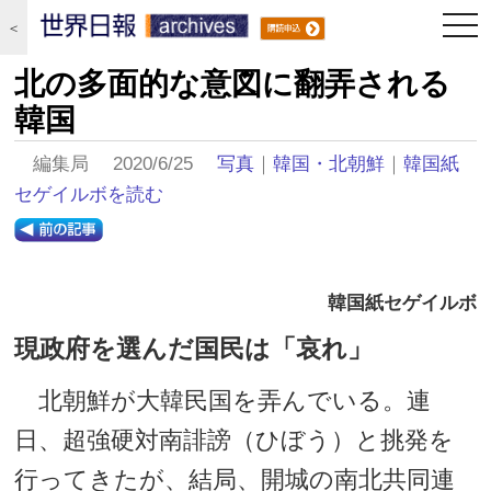
togg
＜
navi
北の多面的な意図に翻弄される
韓国
編集局 2020/6/25
写真
｜
韓国・北朝鮮
｜
韓国紙
セゲイルボを読む
韓国紙セゲイルボ
現政府を選んだ国民は「哀れ」
北朝鮮が大韓民国を弄んでいる。連
日、超強硬対南誹謗（ひぼう）と挑発を
行ってきたが、結局、開城の南北共同連