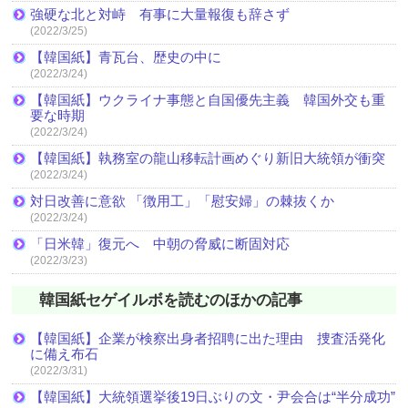
強硬な北と対峙 有事に大量報復も辞さず
(2022/3/25)
【韓国紙】青瓦台、歴史の中に
(2022/3/24)
【韓国紙】ウクライナ事態と自国優先主義 韓国外交も重
要な時期
(2022/3/24)
【韓国紙】執務室の龍山移転計画めぐり新旧大統領が衝突
(2022/3/24)
対日改善に意欲 「徴用工」「慰安婦」の棘抜くか
(2022/3/24)
「日米韓」復元へ 中朝の脅威に断固対応
(2022/3/23)
韓国紙セゲイルボを読むのほかの記事
【韓国紙】企業が検察出身者招聘に出た理由 捜査活発化
に備え布石
(2022/3/31)
【韓国紙】大統領選挙後19日ぶりの文・尹会合は“半分成功”