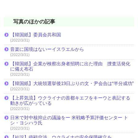
写真のほかの記事
【韓国紙】委員会共和国
(2022/3/31)
音楽に国境はないーイスラエルから
(2022/3/31)
【韓国紙】企業が検察出身者招聘に出た理由 捜査活発化
に備え布石
(2022/3/31)
【韓国紙】大統領選挙後19日ぶりの文・尹会合は“半分成功”
(2022/3/31)
【上昇気流】ウクライナの首都キエフをキーウと表記する
動きが広がっている
(2022/3/31)
日米で対中核抑止の議論をー 米戦略予算評価センター ト
シ・ヨシハラ氏
(2022/3/31)
【社説】停戦交渉 ウクライナの安全保障確立を