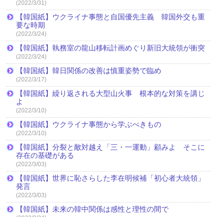
(2022/3/31)
【韓国紙】ウクライナ事態と自国優先主義 韓国外交も重
要な時期
(2022/3/24)
【韓国紙】執務室の龍山移転計画めぐり新旧大統領が衝突
(2022/3/24)
【韓国紙】韓日関係の改善は慎重姿勢で臨め
(2022/3/17)
【韓国紙】繰り返される大型山火事 根本的な対策を講じ
よ
(2022/3/10)
【韓国紙】ウクライナ事態から学ぶべきもの
(2022/3/10)
【韓国紙】分裂と敵対越え「三・一運動」顧みよ そこに
存在の基礎がある
(2022/3/03)
【韓国紙】世界に恥さらした李在明候補「初心者大統領」
発言
(2022/3/03)
【韓国紙】未来の韓中関係は感性と理性の間で