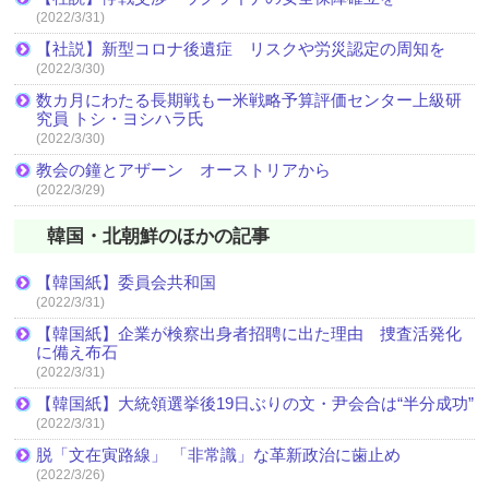
(2022/3/31)
【社説】新型コロナ後遺症 リスクや労災認定の周知を
(2022/3/30)
数カ月にわたる長期戦もー米戦略予算評価センター上級研
究員 トシ・ヨシハラ氏
(2022/3/30)
教会の鐘とアザーン オーストリアから
(2022/3/29)
韓国・北朝鮮のほかの記事
【韓国紙】委員会共和国
(2022/3/31)
【韓国紙】企業が検察出身者招聘に出た理由 捜査活発化
に備え布石
(2022/3/31)
【韓国紙】大統領選挙後19日ぶりの文・尹会合は“半分成功”
(2022/3/31)
脱「文在寅路線」 「非常識」な革新政治に歯止め
(2022/3/26)