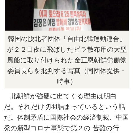
韓国の脱北者団体「自由北韓運動連合」
が２２日夜に飛ばしたビラ散布用の大型
風船に取り付けられた金正恩朝鮮労働党
委員長らを批判する写真（同団体提供・
時事）
北朝鮮が強硬に出てくる理由は明白
だ。それだけ切羽詰まっているという話
だ。体制矛盾に国際社会の経済制裁、中国
発の新型コロナ事態で第２の“苦難の行