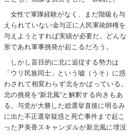
女性で軍隊経験がなく、まだ階級も与
えられていない金与正に人民軍統帥権を
与えようとすれば実績が必要だ。どんな
形であれ軍事挑発が起こるだろう。
しかし盲目的に北に追従する勢力は
「ウリ民族同士」という嘘（うそ）に惑
わされて相変わらず北をかばっている。
北の挑発を“新北風”と解釈する向きもあ
る。与党が大勝した総選挙直後に明るみ
に出た不正選挙疑惑と死亡事件まで起こ
った尹美香スキャンダルが新北風に埋没