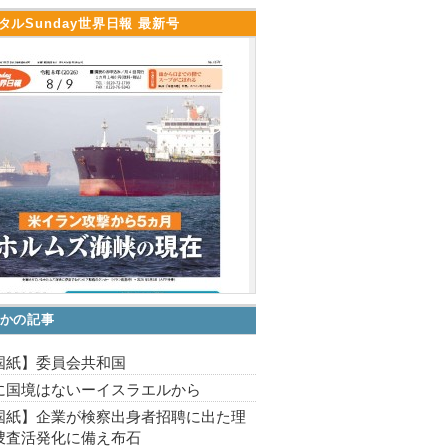
タルSunday世界日報 最新号
かの記事
国紙】委員会共和国
に国境はないーイスラエルから
国紙】企業が検察出身者招聘に出た理
捜査活発化に備え布石