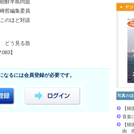
朝鮮半島問題
▼ デジ
崎哲編集委員
このほど対談
 どう見る急
083】
になるには会員登録が必要です。
写真のほ
【韓
音楽
【韓
由 