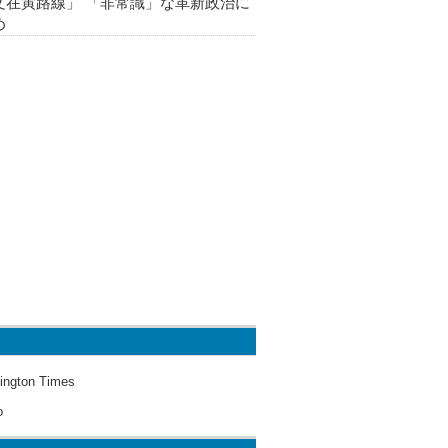
文在寅路線」 「非常識」な革新政治に
め
ington Times
o