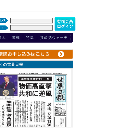
ラム
連載
特集
共産党ウォッチ
ょうの世界日報