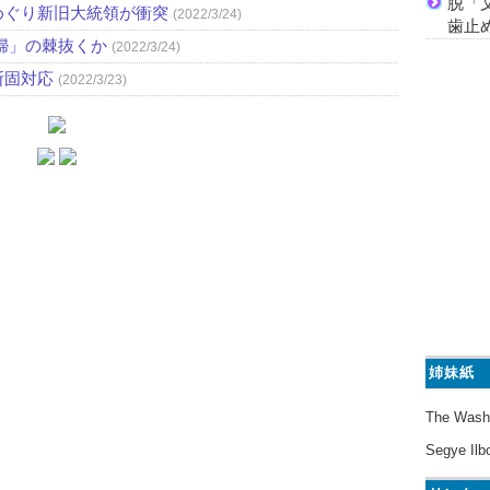
脱「
めぐり新旧大統領が衝突
(2022/3/24)
歯止
婦」の棘抜くか
(2022/3/24)
断固対応
(2022/3/23)
姉妹紙
The Wash
Segye Ilb