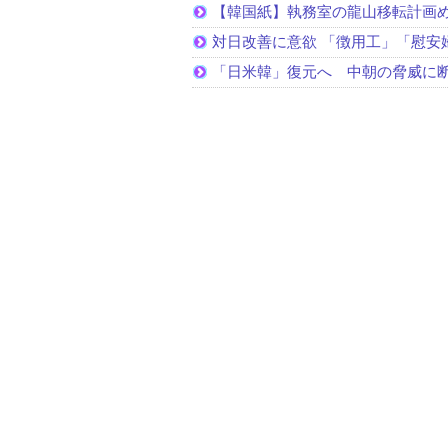
【韓国紙】執務室の龍山移転計画
対日改善に意欲 「徴用工」「慰安
「日米韓」復元へ 中朝の脅威に