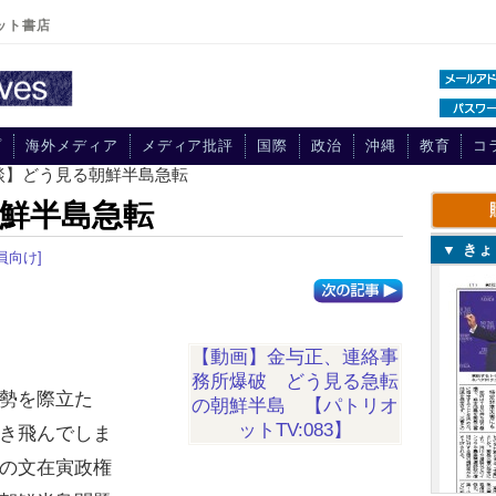
ット書店
プ
海外メディア
メディア批評
国際
政治
沖縄
教育
コ
談】どう見る朝鮮半島急転
鮮半島急転
▼ き
員向け]
【動画】金与正、連絡事
務所爆破 どう見る急転
勢を際立た
の朝鮮半島 【パトリオ
ットTV:083】
き飛んでしま
の文在寅政権