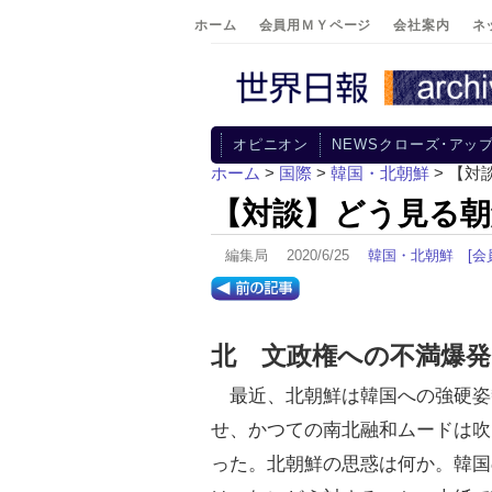
ホーム
会員用ＭＹページ
会社案内
ネ
オピニオン
NEWSクローズ･アッ
ホーム
>
国際
>
韓国・北朝鮮
> 【対
【対談】どう見る朝
編集局 2020/6/25
韓国・北朝鮮
[会
北 文政権への不満爆発
最近、北朝鮮は韓国への強硬姿
せ、かつての南北融和ムードは吹
った。北朝鮮の思惑は何か。韓国