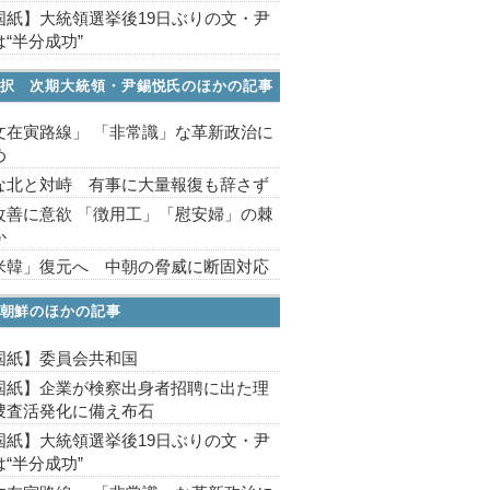
国紙】大統領選挙後19日ぶりの文・尹
“半分成功”
択 次期大統領・尹錫悦氏のほかの記事
文在寅路線」 「非常識」な革新政治に
め
な北と対峙 有事に大量報復も辞さず
改善に意欲 「徴用工」「慰安婦」の棘
か
米韓」復元へ 中朝の脅威に断固対応
朝鮮のほかの記事
国紙】委員会共和国
国紙】企業が検察出身者招聘に出た理
捜査活発化に備え布石
国紙】大統領選挙後19日ぶりの文・尹
“半分成功”