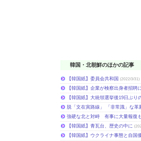
韓国・北朝鮮のほかの記事
【韓国紙】委員会共和国
(2022/3/31)
【韓国紙】企業が検察出身者招聘
【韓国紙】大統領選挙後19日ぶりの
脱「文在寅路線」 「非常識」な革
強硬な北と対峙 有事に大量報復
【韓国紙】青瓦台、歴史の中に
(20
【韓国紙】ウクライナ事態と自国