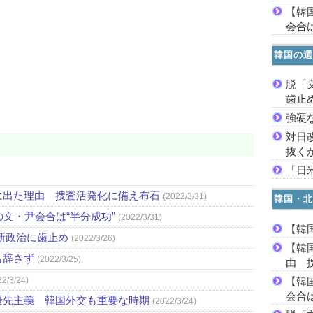
【韓
会合は
韓国の選
脱「
歯止
強硬
対日
抜く
「日
に出た理由 捜査活発化に備え布石
(2022/3/31)
韓国・北
文・尹会合は“半分成功”
(2022/3/31)
【韓
新政治に歯止め
(2022/3/26)
【韓
も辞さず
(2022/3/25)
由 
22/3/24)
【韓
会合は
優先主義 韓国外交も重要な時期
(2022/3/24)