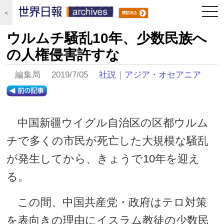
togg
＜
navi
ウルムチ騒乱10年、少数民族へ
の人権侵害許すな
編集局 2019/7/05
社説
｜
アジア・オセアニア
中国新疆ウイグル自治区の区都ウルム
チで多くの市民が死亡した大規模な騒乱
が発生してから、きょうで10年を迎え
る。
この間、中国共産党・政府はテロ対策
を表向きの理由にイスラム教徒の少数民