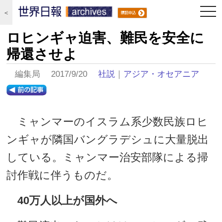
togg
＜
navi
ロヒンギャ迫害、難民を安全に
帰還させよ
編集局 2017/9/20
社説
｜
アジア・オセアニア
ミャンマーのイスラム系少数民族ロヒ
ンギャが隣国バングラデシュに大量脱出
している。ミャンマー治安部隊による掃
討作戦に伴うものだ。
40万人以上が国外へ