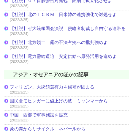
【社説】Ｇ７首脳会合対露包 囲網で孤立化させよ
(2022/3/26)
【社説】北のＩＣＢＭ 日米韓の連携強化で対処せよ
(2022/3/25)
【社説】ゼ大統領国会演説 侵略者制裁し自由守る連帯を
(2022/3/24)
【社説】北方領土 露の不法占拠への批判強めよ
(2022/3/23)
【社説】電力需給逼迫 安定供給へ原発活用を進めよ
(2022/3/22)
アジア・オセアニアのほかの記事
フィリピン、大統領選有力４候補が固まる
(2022/3/25)
国民食モヒンガーに値上げの波 ミャンマーから
(2022/3/25)
中国 西部で軍事施設を拡充
(2022/3/22)
象の糞からリサイクル ネパールから