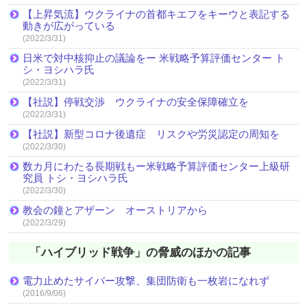
【上昇気流】ウクライナの首都キエフをキーウと表記する
動きが広がっている
(2022/3/31)
日米で対中核抑止の議論をー 米戦略予算評価センター ト
シ・ヨシハラ氏
(2022/3/31)
【社説】停戦交渉 ウクライナの安全保障確立を
(2022/3/31)
【社説】新型コロナ後遺症 リスクや労災認定の周知を
(2022/3/30)
数カ月にわたる長期戦もー米戦略予算評価センター上級研
究員 トシ・ヨシハラ氏
(2022/3/30)
教会の鐘とアザーン オーストリアから
(2022/3/29)
「ハイブリッド戦争」の脅威のほかの記事
電力止めたサイバー攻撃、集団防衛も一枚岩になれず
(2016/9/06)