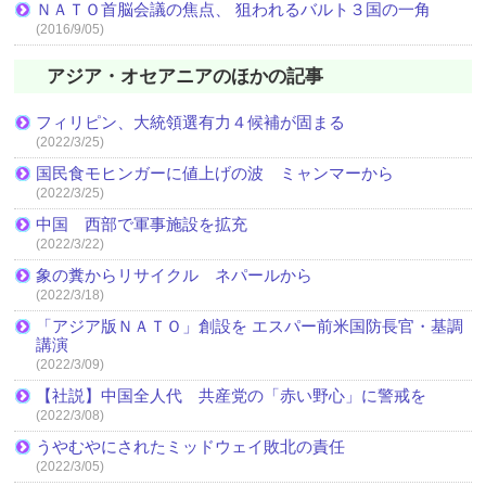
ＮＡＴＯ首脳会議の焦点、 狙われるバルト３国の一角
(2016/9/05)
アジア・オセアニアのほかの記事
フィリピン、大統領選有力４候補が固まる
(2022/3/25)
国民食モヒンガーに値上げの波 ミャンマーから
(2022/3/25)
中国 西部で軍事施設を拡充
(2022/3/22)
象の糞からリサイクル ネパールから
(2022/3/18)
「アジア版ＮＡＴＯ」創設を エスパー前米国防長官・基調
講演
(2022/3/09)
【社説】中国全人代 共産党の「赤い野心」に警戒を
(2022/3/08)
うやむやにされたミッドウェイ敗北の責任
(2022/3/05)