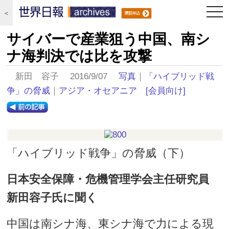
togg
＜
navi
サイバーで産業狙う中国、南シ
ナ海判決では比を攻撃
新田 容子 2016/9/07
写真
｜
「ハイブリッド戦
争」の脅威
｜
アジア・オセアニア
[会員向け]
「ハイブリッド戦争」の脅威（下）
日本安全保障・危機管理学会主任研究員
新田容子氏に聞く
中国は南シナ海、東シナ海で力による現