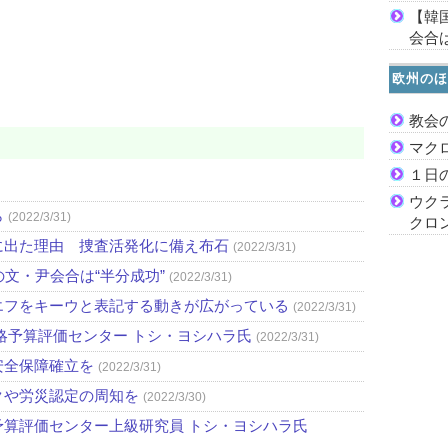
【韓
会合は
欧州のほ
教会
マク
１日
ウク
ら
(2022/3/31)
クロ
に出た理由 捜査活発化に備え布石
(2022/3/31)
文・尹会合は“半分成功”
(2022/3/31)
エフをキーウと表記する動きが広がっている
(2022/3/31)
略予算評価センター トシ・ヨシハラ氏
(2022/3/31)
安全保障確立を
(2022/3/31)
クや労災認定の周知を
(2022/3/30)
算評価センター上級研究員 トシ・ヨシハラ氏