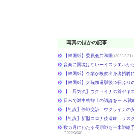
写真のほかの記事
【韓国紙】委員会共和国
(2022/3/31)
音楽に国境はないーイスラエルか
【韓国紙】企業が検察出身者招聘
【韓国紙】大統領選挙後19日ぶりの
【上昇気流】ウクライナの首都キ
日米で対中核抑止の議論をー 米戦
【社説】停戦交渉 ウクライナの
【社説】新型コロナ後遺症 リス
数カ月にわたる長期戦もー米戦略予
(2022/3/30)