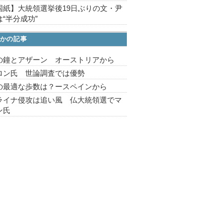
国紙】大統領選挙後19日ぶりの文・尹
“半分成功”
かの記事
の鐘とアザーン オーストリアから
ロン氏 世論調査では優勢
の最適な歩数は？ースペインから
ライナ侵攻は追い風 仏大統領選でマ
ン氏