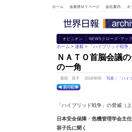
ホーム
会員用ＭＹページ
会社案内
ネ
オピニオン
NEWSクローズ･アッ
ホーム
>
連載
>
「ハイブリッド戦争
ＮＡＴＯ首脳会議の
の一角
新田 容子 2016/9/05
写真
｜
「ハイ
「ハイブリッド戦争」の脅威（上
日本安全保障・危機管理学会主任
容子氏に聞く