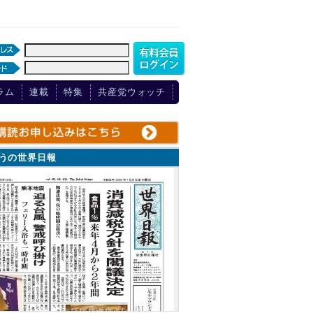
ラム
連載
特集
共産党ウォッチ
ょうの世界日報