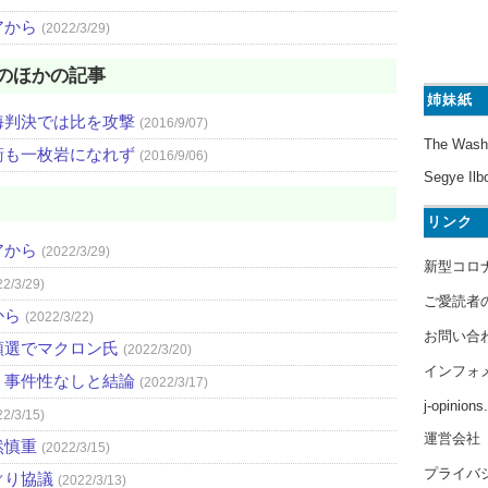
アから
(2022/3/29)
のほかの記事
姉妹紙
海判決では比を攻撃
(2016/9/07)
The Wash
衛も一枚岩になれず
(2016/9/06)
Segye Ilb
リンク
アから
(2022/3/29)
新型コロ
22/3/29)
ご愛読者
から
(2022/3/22)
お問い合
領選でマクロン氏
(2022/3/20)
インフォ
 事件性なしと結論
(2022/3/17)
j-opinion
22/3/15)
運営会社
然慎重
(2022/3/15)
プライバ
ぐり協議
(2022/3/13)