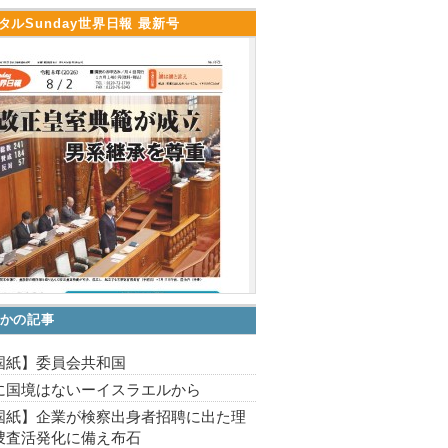
タルSunday世界日報 最新号
かの記事
国紙】委員会共和国
に国境はないーイスラエルから
国紙】企業が検察出身者招聘に出た理
捜査活発化に備え布石