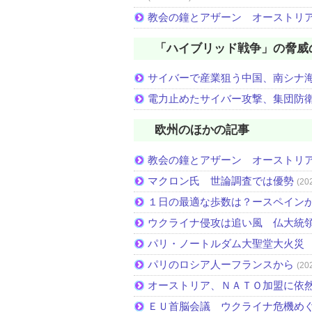
教会の鐘とアザーン オーストリ
「ハイブリッド戦争」の脅威
サイバーで産業狙う中国、南シナ
電力止めたサイバー攻撃、集団防
欧州のほかの記事
教会の鐘とアザーン オーストリ
マクロン氏 世論調査では優勢
(20
１日の最適な歩数は？ースペイン
ウクライナ侵攻は追い風 仏大統
パリ・ノートルダム大聖堂大火災
パリのロシア人ーフランスから
(20
オーストリア、ＮＡＴＯ加盟に依
ＥＵ首脳会議 ウクライナ危機め