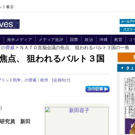
ット書店
プ
海外メディア
メディア批評
国際
政治
沖縄
教育
コ
」の脅威
> ＮＡＴＯ首脳会議の焦点、 狙われるバルト３国の一角
焦点、 狙われるバルト３国
▼ き
ブリッド戦争」の脅威
｜
欧州
[会員向け]
）
研究員 新田