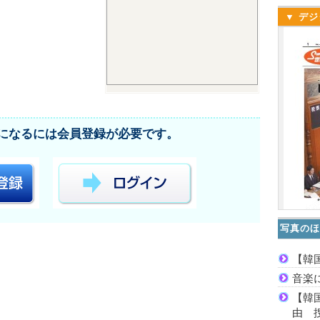
▼ デジ
になるには会員登録が必要です。
写真のほ
【韓
音楽
【韓
由 