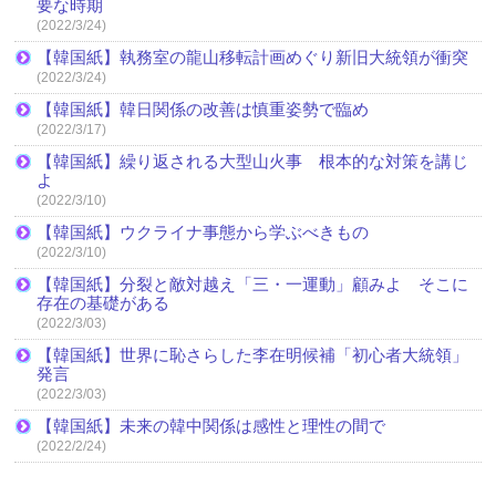
要な時期
(2022/3/24)
【韓国紙】執務室の龍山移転計画めぐり新旧大統領が衝突
(2022/3/24)
【韓国紙】韓日関係の改善は慎重姿勢で臨め
(2022/3/17)
【韓国紙】繰り返される大型山火事 根本的な対策を講じ
よ
(2022/3/10)
【韓国紙】ウクライナ事態から学ぶべきもの
(2022/3/10)
【韓国紙】分裂と敵対越え「三・一運動」顧みよ そこに
存在の基礎がある
(2022/3/03)
【韓国紙】世界に恥さらした李在明候補「初心者大統領」
発言
(2022/3/03)
【韓国紙】未来の韓中関係は感性と理性の間で
(2022/2/24)