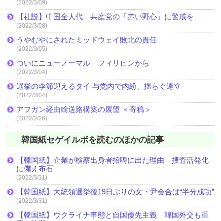
(2022/3/09)
【社説】中国全人代 共産党の「赤い野心」に警戒を
(2022/3/08)
うやむやにされたミッドウェイ敗北の責任
(2022/3/05)
ついにニューノーマル フィリピンから
(2022/3/04)
選挙の季節迎えるタイ 与党内で内紛、揺らぐ連立
(2022/3/04)
アフガン経由輸送路構築の展望 ＜寄稿＞
(2022/2/26)
韓国紙セゲイルボを読むのほかの記事
【韓国紙】企業が検察出身者招聘に出た理由 捜査活発化
に備え布石
(2022/3/31)
【韓国紙】大統領選挙後19日ぶりの文・尹会合は“半分成功”
(2022/3/31)
【韓国紙】ウクライナ事態と自国優先主義 韓国外交も重