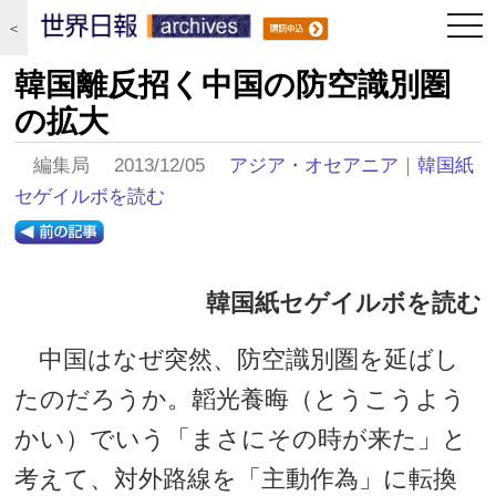
togg
＜
navi
韓国離反招く中国の防空識別圏
の拡大
編集局 2013/12/05
アジア・オセアニア
｜
韓国紙
セゲイルボを読む
韓国紙セゲイルボを読む
中国はなぜ突然、防空識別圏を延ばし
たのだろうか。韜光養晦（とうこうよう
かい）でいう「まさにその時が来た」と
考えて、対外路線を「主動作為」に転換