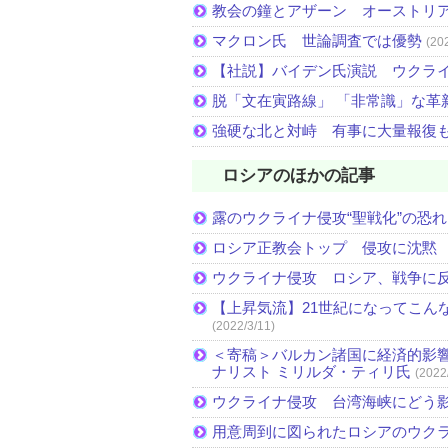
教会の鐘とアザーン オーストリ
マクロン氏 世論調査では優勢
(20
【社説】バイデン氏演説 ウクラ
脱「文在寅路線」 「非常識」な革
強硬な北と対峙 有事に大量報復
ロシアのほかの記事
露のウクライナ侵攻“聖戦化”の恐れ
ロシア正教会トップ 侵攻に沈黙
ウクライナ侵攻 ロシア、戦争に
【上昇気流】21世紀になってこん
(2022/3/11)
＜寄稿＞バルカン諸国に経済的影響
ナリスト ミリルダ・ティリ氏
(2022
ウクライナ侵攻 台湾海峡にどう
用意周到に図られたロシアのウク