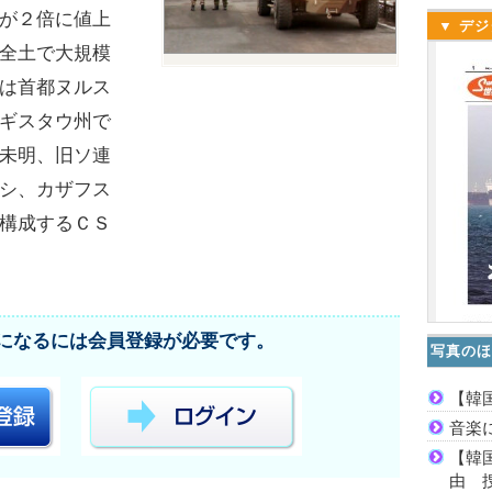
が２倍に値上
▼ デジ
全土で大規模
は首都ヌルス
ギスタウ州で
未明、旧ソ連
シ、カザフス
構成するＣＳ
になるには会員登録が必要です。
写真のほ
【韓
音楽
【韓
由 