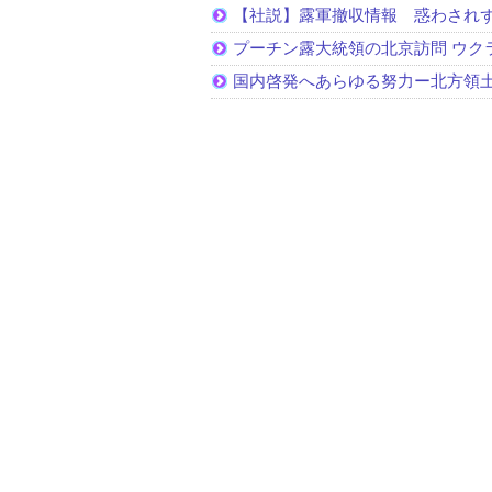
【社説】露軍撤収情報 惑わされ
プーチン露大統領の北京訪問 ウク
国内啓発へあらゆる努力ー北方領土