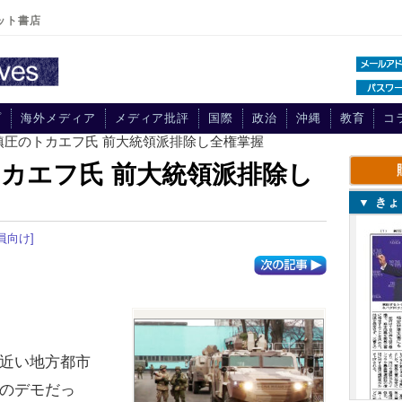
ット書店
プ
海外メディア
メディア批評
国際
政治
沖縄
教育
コ
鎮圧のトカエフ氏 前大統領派排除し全権掌握
カエフ氏 前大統領派排除し
▼ き
員向け]
近い地方都市
のデモだっ