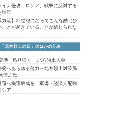
ライナ侵攻 ロシア、戦争に反対する
を弾圧
昇気流】21世紀になってこんな酷（ひ
いことが起きていることが信じられな
の「北方領土の日」のほかの記事
 交渉「粘り強く」 北方領土大会
啓発へあらゆる努力ー北方領土対策局
篠原信之氏
返還へ機運醸成を 軍備・経済支配強
ロシア