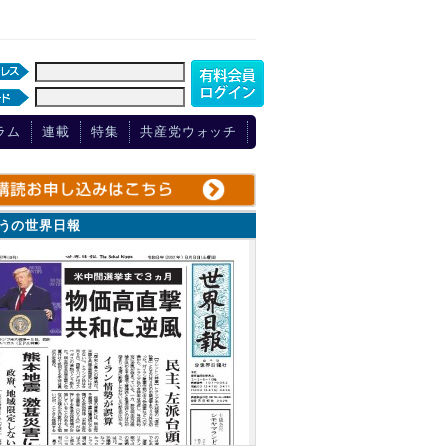
ラム
連載
特集
共産党ウォッチ
ょうの世界日報