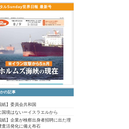
タルSunday世界日報 最新号
かの記事
国紙】委員会共和国
に国境はないーイスラエルから
国紙】企業が検察出身者招聘に出た理
捜査活発化に備え布石