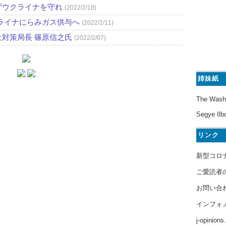
ずウクライナを守れ
(2022/2/18)
ライナにらみガス供与へ
(2022/2/11)
対策局長 篠原信之氏
(2022/2/07)
姉妹紙
The Wash
Segye Ilb
リンク
新型コロ
ご愛読者
お問い合
インフォ
j-opinion