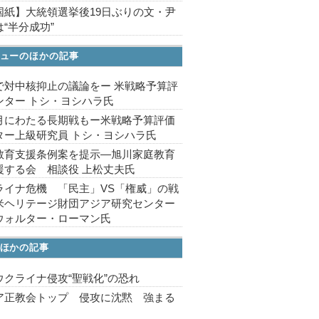
国紙】大統領選挙後19日ぶりの文・尹
“半分成功”
ューのほかの記事
で対中核抑止の議論をー 米戦略予算評
ンター トシ・ヨシハラ氏
月にわたる長期戦もー米戦略予算評価
ター上級研究員 トシ・ヨシハラ氏
教育支援条例案を提示―旭川家庭教育
援する会 相談役 上松丈夫氏
ライナ危機 「民主」VS「権威」の戦
米ヘリテージ財団アジア研究センター
ウォルター・ローマン氏
ほかの記事
ウクライナ侵攻“聖戦化”の恐れ
ア正教会トップ 侵攻に沈黙 強まる