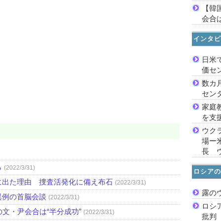
【韓
会合は
インタビ
日米
価セ
数カ
セン
家庭
を支
ウク
場ー
長 
ら
(2022/3/31)
ロシアの
に出た理由 捜査活発化に備え布石
(2022/3/31)
露の
異例の首脳会談
(2022/3/31)
ロシ
文・尹会合は“半分成功”
(2022/3/31)
批判