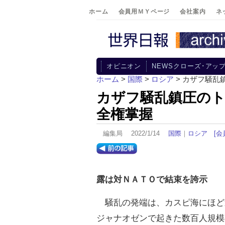
ホーム
会員用ＭＹページ
会社案内
ネ
オピニオン
NEWSクローズ･アッ
ホーム
>
国際
>
ロシア
> カザフ騒乱
カザフ騒乱鎮圧のト
全権掌握
編集局 2022/1/14
国際
｜
ロシア
[会
露は対ＮＡＴＯで結束を誇示
騒乱の発端は、カスピ海にほど
ジャナオゼンで起きた数百人規模