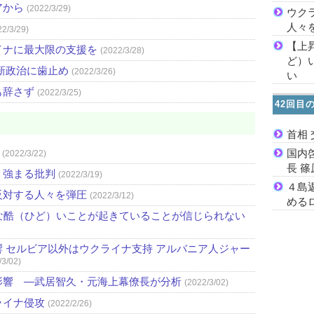
アから
(2022/3/29)
ウク
人々
22/3/29)
【上
イナに最大限の支援を
(2022/3/28)
ど）
新政治に歯止め
(2022/3/26)
い
も辞さず
(2022/3/25)
42回目
首相
国内
(2022/3/22)
長 
 強まる批判
(2022/3/19)
４島
反対する人々を弾圧
(2022/3/12)
める
な酷（ひど）いことが起きていることが信じられない
 セルビア以外はウクライナ支持 アルバニア人ジャー
/3/02)
影響 ―武居智久・元海上幕僚長が分析
(2022/3/02)
ライナ侵攻
(2022/2/26)