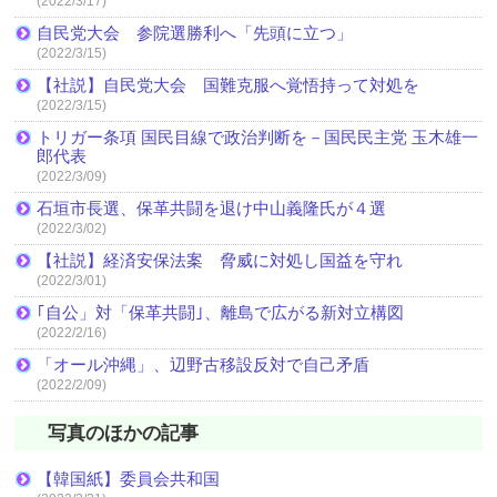
(2022/3/17)
自民党大会 参院選勝利へ「先頭に立つ」
(2022/3/15)
【社説】自民党大会 国難克服へ覚悟持って対処を
(2022/3/15)
トリガー条項 国民目線で政治判断を－国民民主党 玉木雄一
郎代表
(2022/3/09)
石垣市長選、保革共闘を退け中山義隆氏が４選
(2022/3/02)
【社説】経済安保法案 脅威に対処し国益を守れ
(2022/3/01)
｢自公」対「保革共闘｣、離島で広がる新対立構図
(2022/2/16)
「オール沖縄」、辺野古移設反対で自己矛盾
(2022/2/09)
写真のほかの記事
【韓国紙】委員会共和国