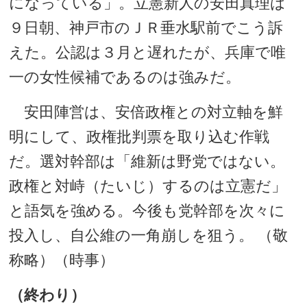
になっている」。立憲新人の安田真理は
９日朝、神戸市のＪＲ垂水駅前でこう訴
えた。公認は３月と遅れたが、兵庫で唯
一の女性候補であるのは強みだ。
安田陣営は、安倍政権との対立軸を鮮
明にして、政権批判票を取り込む作戦
だ。選対幹部は「維新は野党ではない。
政権と対峙（たいじ）するのは立憲だ」
と語気を強める。今後も党幹部を次々に
投入し、自公維の一角崩しを狙う。 （敬
称略）（時事）
（終わり）