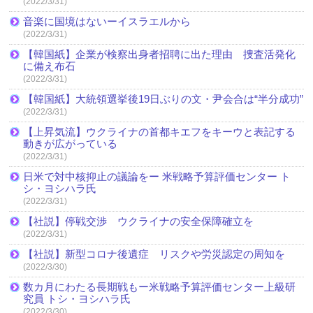
(2022/3/31)
音楽に国境はないーイスラエルから
(2022/3/31)
【韓国紙】企業が検察出身者招聘に出た理由 捜査活発化
に備え布石
(2022/3/31)
【韓国紙】大統領選挙後19日ぶりの文・尹会合は“半分成功”
(2022/3/31)
【上昇気流】ウクライナの首都キエフをキーウと表記する
動きが広がっている
(2022/3/31)
日米で対中核抑止の議論をー 米戦略予算評価センター ト
シ・ヨシハラ氏
(2022/3/31)
【社説】停戦交渉 ウクライナの安全保障確立を
(2022/3/31)
【社説】新型コロナ後遺症 リスクや労災認定の周知を
(2022/3/30)
数カ月にわたる長期戦もー米戦略予算評価センター上級研
究員 トシ・ヨシハラ氏
(2022/3/30)