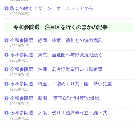
教会の鐘とアザーン オーストリアから
(2022/3/29)
令和参院選 注目区を行くのほかの記事
令和参院選 静岡 榛葉、徳川との決戦熾烈
(2019/7/17)
令和参院選 東京、当選圏へ与野党混戦続く
(2019/7/15)
令和参院選 沖縄、若者浮動票狙い自民追撃
(2019/7/14)
令和参院選 埼玉、１増めぐり共・国 勢いに差
(2019/7/13)
令和参院選 新潟、“落下傘”と“忖度”の激戦
(2019/7/12)
令和参院選 大阪、残り１議席争う立・維・共
(2019/7/11)