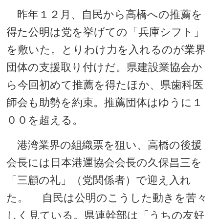
昨年１２月、自民から高橋への推薦を
得た公明は党を挙げての「兵庫シフト」
を敷いた。とりわけ力を入れるのが業界
団体の支援取り付けだ。県建設業協会か
ら今回初めて推薦を得たほか、県歯科医
師会も助勢を約束。推薦団体はゆうに１
００を超える。
港湾業界の組織票を狙い、高橋の後援
会長には日本港運協会会長の久保昌三を
「三顧の礼」（党関係者）で迎え入れ
た。 自民は公明のこうした動きを苦々
しく見ている。県連幹部は「うちの友好