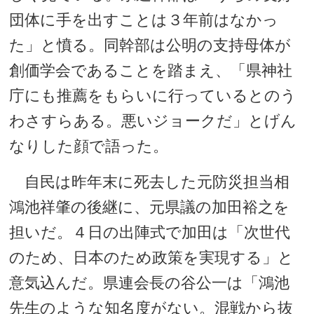
団体に手を出すことは３年前はなかっ
た」と憤る。同幹部は公明の支持母体が
創価学会であることを踏まえ、「県神社
庁にも推薦をもらいに行っているとのう
わさすらある。悪いジョークだ」とげん
なりした顔で語った。
自民は昨年末に死去した元防災担当相
鴻池祥肇の後継に、元県議の加田裕之を
担いだ。４日の出陣式で加田は「次世代
のため、日本のため政策を実現する」と
意気込んだ。県連会長の谷公一は「鴻池
先生のような知名度がない。混戦から抜