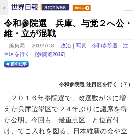
togg
＜
navi
令和参院選 兵庫、与党２へ公・
維・立が混戦
編集局 2019/7/18
政治
｜
写真
｜
令和参院選 注
目区を行く
[参院選2019]
令和参院選 注目区を行く（７）
２０１６年参院選で、改選数が３に増
えた兵庫選挙区で２４年ぶりに議席を得
た公明。今回も「最重点区」と位置付
け、てこ入れを図る。日本維新の会や立